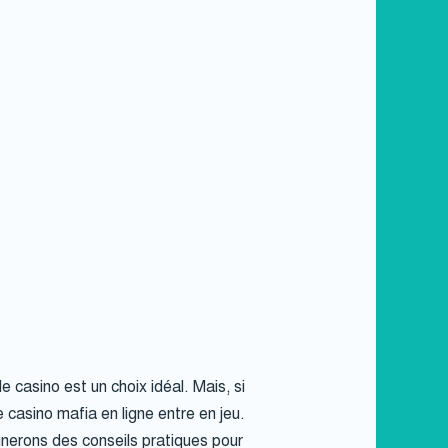
casino est un choix idéal. Mais, si
e casino mafia en ligne entre en jeu.
nnerons des conseils pratiques pour