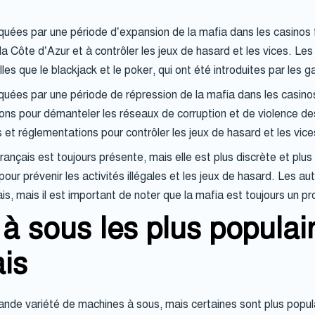
ées par une période d’expansion de la mafia dans les casinos fr
de la Côte d’Azur et à contrôler les jeux de hasard et les vices. L
lles que le blackjack et le poker, qui ont été introduites par les 
ées par une période de répression de la mafia dans les casinos 
ons pour démanteler les réseaux de corruption et de violence de
s et réglementations pour contrôler les jeux de hasard et les vice
français est toujours présente, mais elle est plus discrète et plu
ur prévenir les activités illégales et les jeux de hasard. Les aut
is, mais il est important de noter que la mafia est toujours un p
à sous les plus populai
ais
ande variété de machines à sous, mais certaines sont plus popula