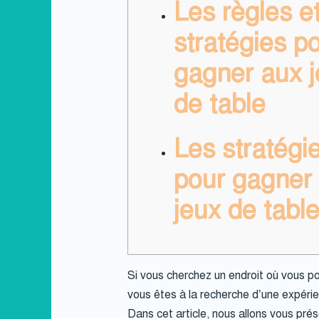
Les règles et
stratégies p
gagner aux 
de table
Les stratégi
pour gagner
jeux de tabl
Si vous cherchez un endroit où vous po
vous êtes à la recherche d’une expérienc
Dans cet article, nous allons vous pré