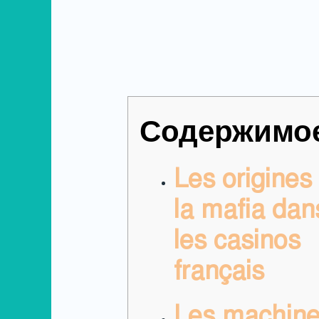
Содержимо
Les origines
la mafia dan
les casinos
français
Les machine