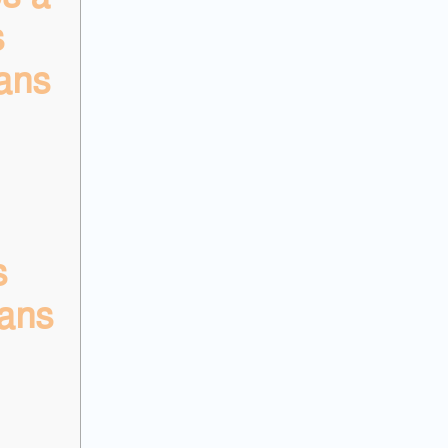
s
ans
s
ans