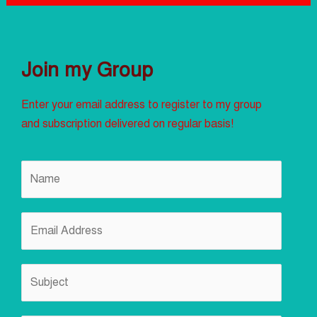
Join my Group
Enter your email address to register to my group
and subscription delivered on regular basis!