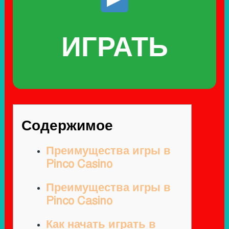
ИГРАТЬ
Содержимое
Преимущества игры в
Pinco Casino
Преимущества игры в
Pinco Casino
Как начать играть в