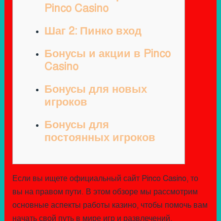
Pinco Casino
Шаг 2: Пинко вход
Бонусы и акции в Pinco
Casino
Бонусы для новых
игроков
Бонусы для
постоянных игроков
Если вы ищете официальный сайт Pinco Casino, то
вы на правом пути. В этом обзоре мы рассмотрим
основные аспекты работы казино, чтобы помочь вам
начать свой путь в мире игр и развлечений.