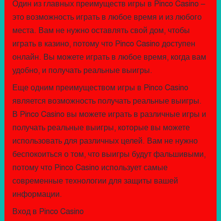
Один из главных преимуществ игры в Pinco Casino –
это возможность играть в любое время и из любого
места. Вам не нужно оставлять свой дом, чтобы
играть в казино, потому что Pinco Casino доступен
онлайн. Вы можете играть в любое время, когда вам
удобно, и получать реальные выигры.
Еще одним преимуществом игры в Pinco Casino
является возможность получать реальные выигры.
В Pinco Casino вы можете играть в различные игры и
получать реальные выигры, которые вы можете
использовать для различных целей. Вам не нужно
беспокоиться о том, что выигры будут фальшивыми,
потому что Pinco Casino использует самые
современные технологии для защиты вашей
информации.
Вход в Pinco Casino