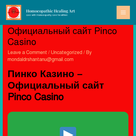
Homoeopathic Healing Art
Live with Homoeopathy Live healthier.
Пинко Казино –
Официальный сайт Pinco
Casino
Leave a Comment
/
Uncategorized
/ By
mondaldrshantanu@gmail.com
Пинко Казино –
Официальный сайт
Pinco Casino