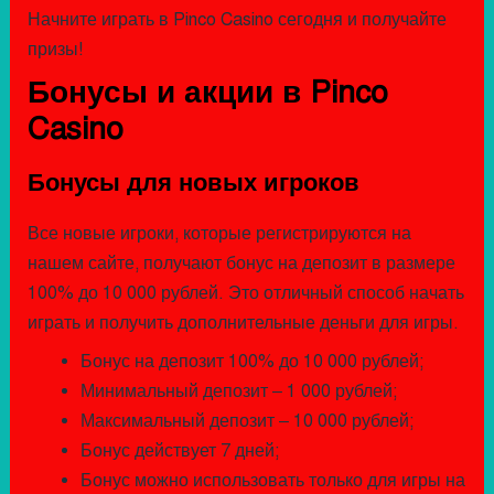
Начните играть в Pinco Casino сегодня и получайте
призы!
Бонусы и акции в Pinco
Casino
Бонусы для новых игроков
Все новые игроки, которые регистрируются на
нашем сайте, получают бонус на депозит в размере
100% до 10 000 рублей. Это отличный способ начать
играть и получить дополнительные деньги для игры.
Бонус на депозит 100% до 10 000 рублей;
Минимальный депозит – 1 000 рублей;
Максимальный депозит – 10 000 рублей;
Бонус действует 7 дней;
Бонус можно использовать только для игры на