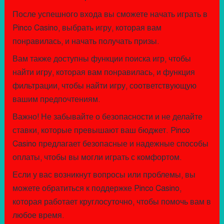
После успешного входа вы сможете начать играть в
Pinco Casino, выбрать игру, которая вам
понравилась, и начать получать призы.
Вам также доступны функции поиска игр, чтобы
найти игру, которая вам понравилась, и функция
фильтрации, чтобы найти игру, соответствующую
вашим предпочтениям.
Важно! Не забывайте о безопасности и не делайте
ставки, которые превышают ваш бюджет. Pinco
Casino предлагает безопасные и надежные способы
оплаты, чтобы вы могли играть с комфортом.
Если у вас возникнут вопросы или проблемы, вы
можете обратиться к поддержке Pinco Casino,
которая работает круглосуточно, чтобы помочь вам в
любое время.