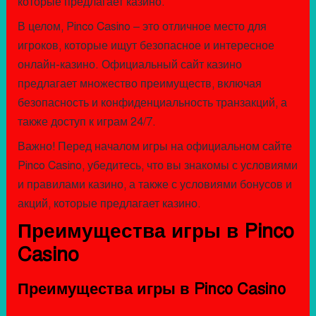
которые предлагает казино.
В целом, Pinco Casino – это отличное место для
игроков, которые ищут безопасное и интересное
онлайн-казино. Официальный сайт казино
предлагает множество преимуществ, включая
безопасность и конфиденциальность транзакций, а
также доступ к играм 24/7.
Важно! Перед началом игры на официальном сайте
Pinco Casino, убедитесь, что вы знакомы с условиями
и правилами казино, а также с условиями бонусов и
акций, которые предлагает казино.
Преимущества игры в Pinco
Casino
Преимущества игры в Pinco Casino