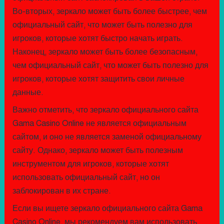
Во-вторых, зеркало может быть более быстрее, чем
официальный сайт, что может быть полезно для
игроков, которые хотят быстро начать играть.
Наконец, зеркало может быть более безопасным,
чем официальный сайт, что может быть полезно для
игроков, которые хотят защитить свои личные
данные.
Важно отметить, что зеркало официального сайта
Gama Casino Online не является официальным
сайтом, и оно не является заменой официальному
сайту. Однако, зеркало может быть полезным
инструментом для игроков, которые хотят
использовать официальный сайт, но он
заблокирован в их стране.
Если вы ищете зеркало официального сайта Gama
Casino Online, мы рекомендуем вам использовать