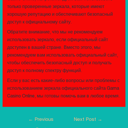
только проверенные зеркала, которые имеют
хорошую репутацию и обеспечивают безопасный
доступ к официальному сайту.
Обратите внимание, что мы не рекомендуем
использовать зеркало, если официальный сайт
доступен в вашей стране. Вместо этого, мы
рекомендуем вам использовать официальный сайт,
чтобы обеспечить безопасный доступ и получать
доступ к полному спектру функций.
Если у вас есть какие-либо вопросы или проблемы с
использованием зеркала официального сайта Gama
Casino Online, мы готовы помочь вам в любое время.
←
Previous
Next Post
→