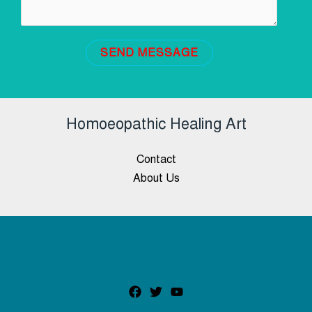
SEND MESSAGE
Homoeopathic Healing Art
Contact
About Us