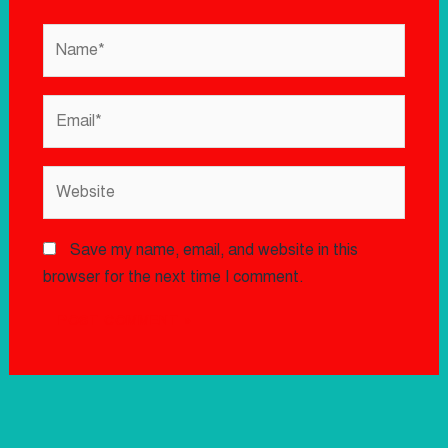
Save my name, email, and website in this
browser for the next time I comment.