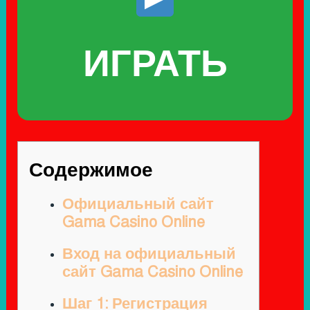
ИГРАТЬ
Содержимое
Официальный сайт
Gama Casino Online
Вход на официальный
сайт Gama Casino Online
Шаг 1: Регистрация