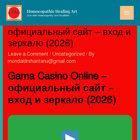
Homoeopathic Healing Art
Live with Homoeopathy Live healthier.
Gama Casino Online –
официальный сайт – вход и
зеркало (2026)
Leave a Comment
/
Uncategorized
/ By
mondaldrshantanu@gmail.com
Gama Casino Online –
официальный сайт –
вход и зеркало (2026)