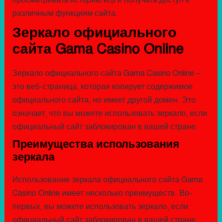
просматривать историю игр и получать доступ к
различным функциям сайта.
Зеркало официального
сайта Gama Casino Online
Зеркало официального сайта Gama Casino Online –
это веб-страница, которая копирует содержимое
официального сайта, но имеет другой домен. Это
означает, что вы можете использовать зеркало, если
официальный сайт заблокирован в вашей стране.
Преимущества использования
зеркала
Использование зеркала официального сайта Gama
Casino Online имеет несколько преимуществ. Во-
первых, вы можете использовать зеркало, если
официальный сайт заблокирован в вашей стране.