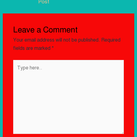
Post
Leave a Comment
Your email address will not be published.
Required
fields are marked
*