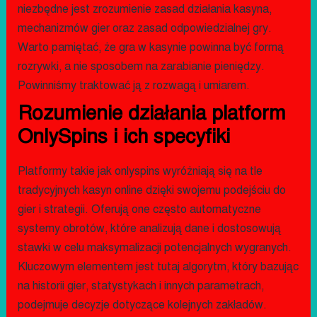
niezbędne jest zrozumienie zasad działania kasyna,
mechanizmów gier oraz zasad odpowiedzialnej gry.
Warto pamiętać, że gra w kasynie powinna być formą
rozrywki, a nie sposobem na zarabianie pieniędzy.
Powinniśmy traktować ją z rozwagą i umiarem.
Rozumienie działania platform
OnlySpins i ich specyfiki
Platformy takie jak onlyspins wyróżniają się na tle
tradycyjnych kasyn online dzięki swojemu podejściu do
gier i strategii. Oferują one często automatyczne
systemy obrotów, które analizują dane i dostosowują
stawki w celu maksymalizacji potencjalnych wygranych.
Kluczowym elementem jest tutaj algorytm, który bazując
na historii gier, statystykach i innych parametrach,
podejmuje decyzje dotyczące kolejnych zakładów.