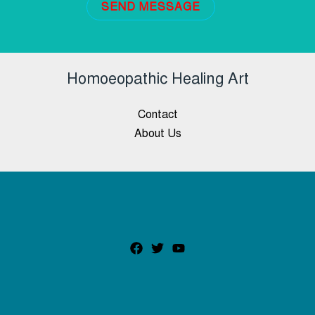
SEND MESSAGE
Homoeopathic Healing Art
Contact
About Us