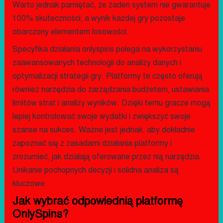
Warto jednak pamiętać, że żaden system nie gwarantuje
100% skuteczności, a wynik każdej gry pozostaje
obarczony elementem losowości.
Specyfika działania onlyspins polega na wykorzystaniu
zaawansowanych technologii do analizy danych i
optymalizacji strategii gry. Platformy te często oferują
również narzędzia do zarządzania budżetem, ustawiania
limitów strat i analizy wyników. Dzięki temu gracze mogą
lepiej kontrolować swoje wydatki i zwiększyć swoje
szanse na sukces. Ważne jest jednak, aby dokładnie
zapoznać się z zasadami działania platformy i
zrozumieć, jak działają oferowane przez nią narzędzia.
Unikanie pochopnych decyzji i solidna analiza są
kluczowe.
Jak wybrać odpowiednią platformę
OnlySpins?