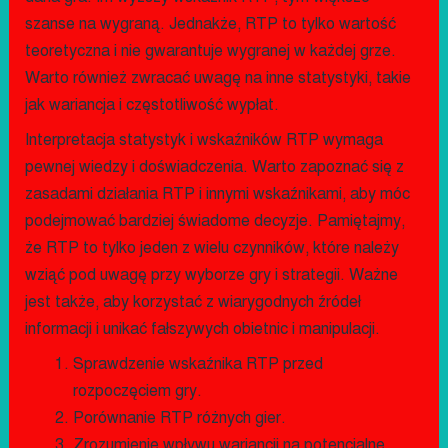
szanse na wygraną. Jednakże, RTP to tylko wartość
teoretyczna i nie gwarantuje wygranej w każdej grze.
Warto również zwracać uwagę na inne statystyki, takie
jak wariancja i częstotliwość wypłat.
Interpretacja statystyk i wskaźników RTP wymaga
pewnej wiedzy i doświadczenia. Warto zapoznać się z
zasadami działania RTP i innymi wskaźnikami, aby móc
podejmować bardziej świadome decyzje. Pamiętajmy,
że RTP to tylko jeden z wielu czynników, które należy
wziąć pod uwagę przy wyborze gry i strategii. Ważne
jest także, aby korzystać z wiarygodnych źródeł
informacji i unikać fałszywych obietnic i manipulacji.
Sprawdzenie wskaźnika RTP przed
rozpoczęciem gry.
Porównanie RTP różnych gier.
Zrozumienie wpływu wariancji na potencjalne