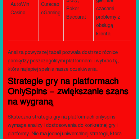
Sloty,
gier, ale
AutoWin
Curacao
Poker,
czasami
Casino
eGaming
Baccarat
problemy z
obsługą
klienta
Analiza powyższej tabeli pozwala dostrzec różnice
pomiędzy poszczególnymi platformami i wybrać tę,
która najlepiej spełnia nasze oczekiwania.
Strategie gry na platformach
OnlySpins – zwiększanie szans
na wygraną
Skuteczna strategia gry na platformach onlyspins
wymaga analizy i dostosowania do konkretnej gry i
platformy. Nie ma jednej uniwersalnej strategii, która