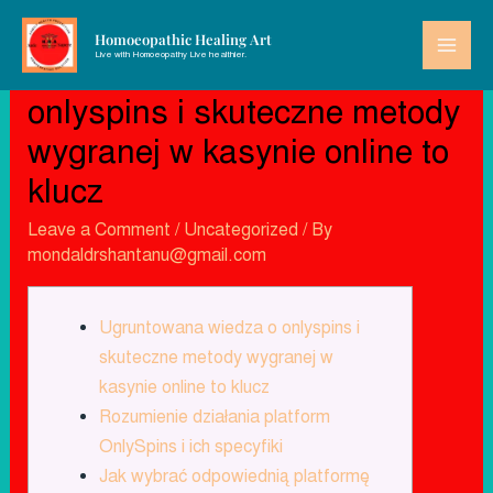
Homoeopathic Healing Art
Live with Homoeopathy Live healthier.
Ugruntowana wiedza o
onlyspins i skuteczne metody
wygranej w kasynie online to
klucz
Leave a Comment
/
Uncategorized
/ By
mondaldrshantanu@gmail.com
Ugruntowana wiedza o onlyspins i
skuteczne metody wygranej w
kasynie online to klucz
Rozumienie działania platform
OnlySpins i ich specyfiki
Jak wybrać odpowiednią platformę