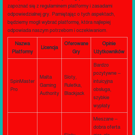
zapoznać się z regulaminem platformy i zasadami
odpowiedzialnej gry. Pamiętając o tych aspektach,
będziemy mogli wybrać platformę, która najlepiej
odpowiada naszym potrzebom i oczekiwaniom.
Nazwa
Oferowane
Opinie
Licencja
Platformy
Gry
Użytkowników
Bardzo
pozytywne –
Malta
Sloty,
SpinMaster
intuicyjna
Gaming
Ruletka,
Pro
obsługa,
Authority
Blackjack
szybkie
wypłaty
Mieszane –
dobra oferta