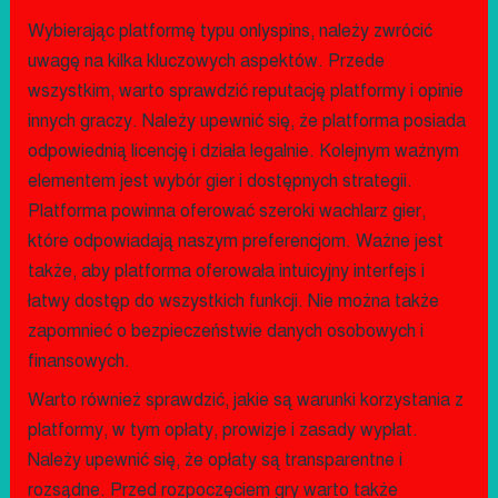
Wybierając platformę typu onlyspins, należy zwrócić
uwagę na kilka kluczowych aspektów. Przede
wszystkim, warto sprawdzić reputację platformy i opinie
innych graczy. Należy upewnić się, że platforma posiada
odpowiednią licencję i działa legalnie. Kolejnym ważnym
elementem jest wybór gier i dostępnych strategii.
Platforma powinna oferować szeroki wachlarz gier,
które odpowiadają naszym preferencjom. Ważne jest
także, aby platforma oferowała intuicyjny interfejs i
łatwy dostęp do wszystkich funkcji. Nie można także
zapomnieć o bezpieczeństwie danych osobowych i
finansowych.
Warto również sprawdzić, jakie są warunki korzystania z
platformy, w tym opłaty, prowizje i zasady wypłat.
Należy upewnić się, że opłaty są transparentne i
rozsądne. Przed rozpoczęciem gry warto także