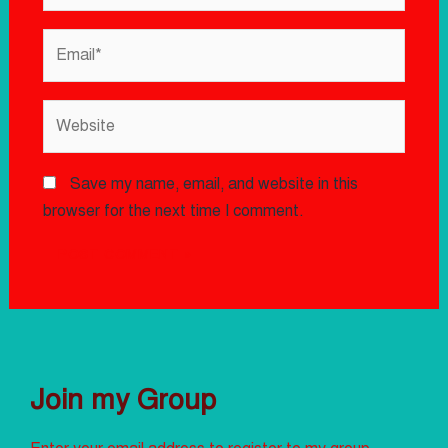
Save my name, email, and website in this
browser for the next time I comment.
Join my Group