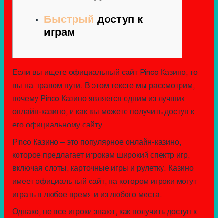
Быстрый
доступ к
играм
Если вы ищете официальный сайт Pinco Казино, то
вы на правом пути. В этом тексте мы рассмотрим,
почему Pinco Казино является одним из лучших
онлайн-казино, и как вы можете получить доступ к
его официальному сайту.
Pinco Казино – это популярное онлайн-казино,
которое предлагает игрокам широкий спектр игр,
включая слоты, карточные игры и рулетку. Казино
имеет официальный сайт, на котором игроки могут
играть в любое время и из любого места.
Однако, не все игроки знают, как получить доступ к