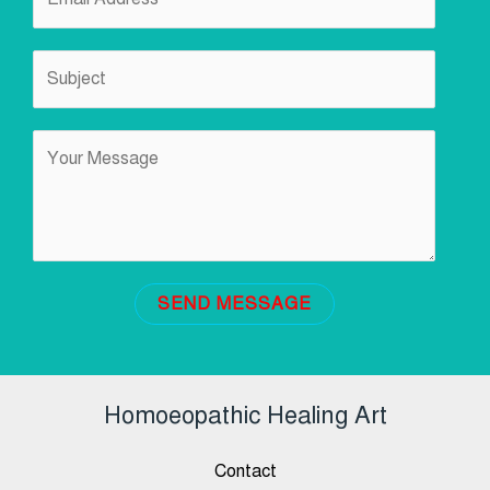
SEND MESSAGE
Homoeopathic Healing Art
Contact