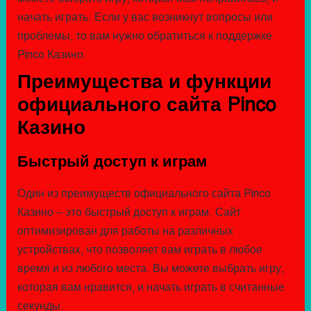
начать играть. Если у вас возникнут вопросы или
проблемы, то вам нужно обратиться к поддержке
Pinco Казино.
Преимущества и функции
официального сайта Pinco
Казино
Быстрый доступ к играм
Один из преимуществ официального сайта Pinco
Казино – это быстрый доступ к играм. Сайт
оптимизирован для работы на различных
устройствах, что позволяет вам играть в любое
время и из любого места. Вы можете выбрать игру,
которая вам нравится, и начать играть в считанные
секунды.