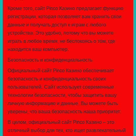
Кроме того, сайт Pinco Казино предлагает функцию
регистрации, которая позволяет вам хранить свои
данные и получать доступ к играм с любого
устройства. Это удобно, потому что вы можете
играть в любое время, не беспокоясь о том, где
находится ваш компьютер.
Безопасность и конфиденциальность
Официальный сайт Pinco Казино обеспечивает
безопасность и конфиденциальность своих
пользователей. Сайт использует современные
технологии безопасности, чтобы защитить вашу
личную информацию и данные. Вы можете быть
уверены, что ваша безопасность наша приоритет.
В целом, официальный сайт Pinco Казино – это
отличный выбор для тех, кто ищет развлекательный