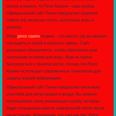
играть в казино, то Pinco Казино – ваш выбор.
Официальный сайт Пинко предлагает широкий
спектр игр, включая слоты, карточные игры и
рулетку.
Pinco
pinco casino
Казино – это место, где вы можете
насладиться игрой и получать призы. Сайт
регулярно обновляется, чтобы обеспечить вам
наилучшие условия для игры. Вам не нужно
беспокоиться о безопасности, потому что Pinco
Казино использует современные технологии для
защиты вашей информации.
Официальный сайт Пинко предлагает несколько
способов для регистрации и входа. Вы можете
использовать свою уникальную ссылку, которая
будет отправлена вам по электронной почте после
регистрации. Alternatively, you can use the “Pinco