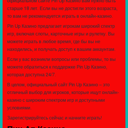
официальном сайте Pin Up Казино вам нужно быть
старше 18 лет. Если вы не достигли этого возраста,
то вам не рекомендуется играть в онлайн-казино.
Pin Up Казино предлагает игрокам широкий спектр
игр, включая слоты, карточные игры и рулетку. Вы
можете играть в любое время, где бы вы не
находились, и получать доступ к вашим аккаунтам.
Если у вас возникли вопросы или проблемы, то вы
можете обратиться к поддержке Pin Up Казино,
которая доступна 24/7.
В целом, официальный сайт Pin Up Казино – это
отличный выбор для игроков, которые ищут онлайн-
казино с широким спектром игр и доступными
условиями.
Зарегистрируйтесь сейчас и начните играть!