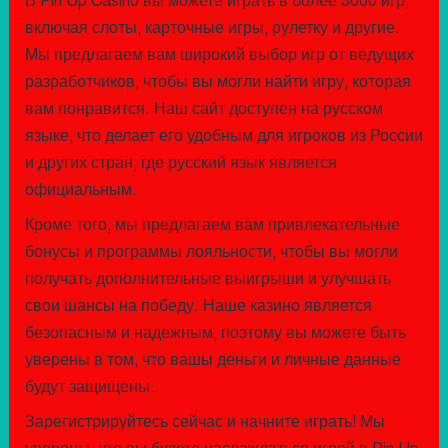
В Pin Up Casino вы можете играть в более 3000 игр,
включая слоты, карточные игры, рулетку и другие.
Мы предлагаем вам широкий выбор игр от ведущих
разработчиков, чтобы вы могли найти игру, которая
вам понравится. Наш сайт доступен на русском
языке, что делает его удобным для игроков из России
и других стран, где русский язык является
официальным.
Кроме того, мы предлагаем вам привлекательные
бонусы и программы лояльности, чтобы вы могли
получать дополнительные выигрыши и улучшать
свои шансы на победу. Наше казино является
безопасным и надежным, поэтому вы можете быть
уверены в том, что вашы деньги и личные данные
будут защищены.
Зарегистрируйтесь сейчас и начните играть! Мы