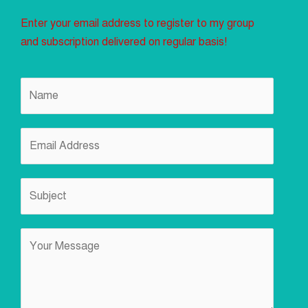
Enter your email address to register to my group
and subscription delivered on regular basis!