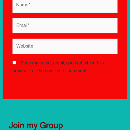
Save my name, email, and website in this
browser for the next time I comment.
Join my Group