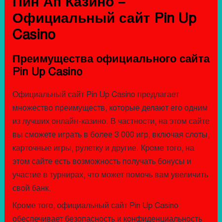
Пин Ап Казино –
Официальный сайт Pin Up
Casino
Преимущества официального сайта
Pin Up Casino
Официальный сайт Pin Up Casino предлагает
множество преимуществ, которые делают его одним
из лучших онлайн-казино. В частности, на этом сайте
вы сможете играть в более 3 000 игр, включая слоты,
карточные игры, рулетку и другие. Кроме того, на
этом сайте есть возможность получать бонусы и
участие в турнирах, что может помочь вам увеличить
свой банк.
Кроме того, официальный сайт Pin Up Casino
обеспечивает безопасность и конфиденциальность