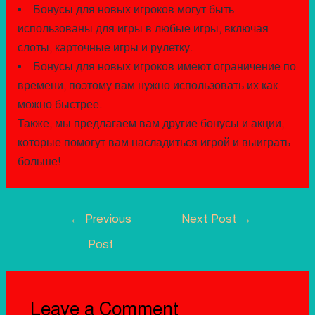
Бонусы для новых игроков могут быть
использованы для игры в любые игры, включая
слоты, карточные игры и рулетку.
Бонусы для новых игроков имеют ограничение по
времени, поэтому вам нужно использовать их как
можно быстрее.
Также, мы предлагаем вам другие бонусы и акции,
которые помогут вам насладиться игрой и выиграть
больше!
←
Previous
Next Post
→
Post
Leave a Comment