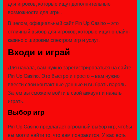
для игроков, которые ищут дополнительные
возможности для игры.
В целом, официальный сайт Pin Up Casino – это
отличный выбор для игроков, которые ищут онлайн-
казино с широким спектром игр и услуг.
Входи и играй
Для начала, вам нужно зарегистрироваться на сайте
Pin Up Casino. Это быстро и просто – вам нужно
ввести свои контактные данные и выбрать пароль.
Затем вы сможете войти в свой аккаунт и начать
играть.
Выбор игр
Pin Up Casino предлагает огромный выбор игр, чтобы
вы могли найти то, что вам понравится. У вас есть