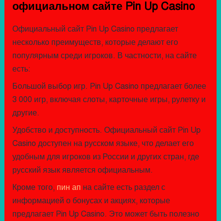
официальном сайте Pin Up Casino
Официальный сайт Pin Up Casino предлагает
несколько преимуществ, которые делают его
популярным среди игроков. В частности, на сайте
есть:
Большой выбор игр. Pin Up Casino предлагает более
3 000 игр, включая слоты, карточные игры, рулетку и
другие.
Удобство и доступность. Официальный сайт Pin Up
Casino доступен на русском языке, что делает его
удобным для игроков из России и других стран, где
русский язык является официальным.
Кроме того,
пин ап
на сайте есть раздел с
информацией о бонусах и акциях, которые
предлагает Pin Up Casino. Это может быть полезно