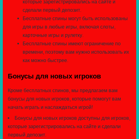
которые зарегистрировались на сайте и
сделали первый депозит.
Бесплатные спины могут быть использованы
для игры в любые игры, включая слоты,
карточные игры и рулетку.
Бесплатные спины имеют ограничение по
времени, поэтому вам нужно использовать их
как можно быстрее.
Бонусы для новых игроков
Кроме бесплатных спинов, мы предлагаем вам
бонусы для новых игроков, которые помогут вам
начать играть и наслаждаться игрой!
Бонусы для новых игроков доступны для игроков,
которые зарегистрировались на сайте и сделали
первый депозит.