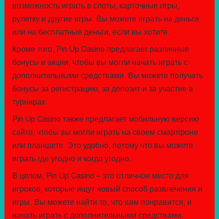
возможность играть в слоты, карточные игры,
рулетку и другие игры. Вы можете играть на деньги
или на бесплатные деньги, если вы хотите.
Кроме того, Pin Up Casino предлагает различные
бонусы и акции, чтобы вы могли начать играть с
дополнительными средствами. Вы можете получать
бонусы за регистрацию, за депозит и за участие в
турнирах.
Pin Up Casino также предлагает мобильную версию
сайта, чтобы вы могли играть на своем смартфоне
или планшете. Это удобно, потому что вы можете
играть где угодно и когда угодно.
В целом, Pin Up Casino – это отличное место для
игроков, которые ищут новый способ развлечения и
игры. Вы можете найти то, что вам понравится, и
начать играть с дополнительными средствами.