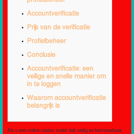
Accountverificatie
Prijs van de verificatie
Profielbeheer
Conclusie
Accountverificatie: een
veilige en snelle manier om
in te loggen
Waarom accountverificatie
belangrijk is
Als u een online casino zoekt dat veilig en betrouwbaar