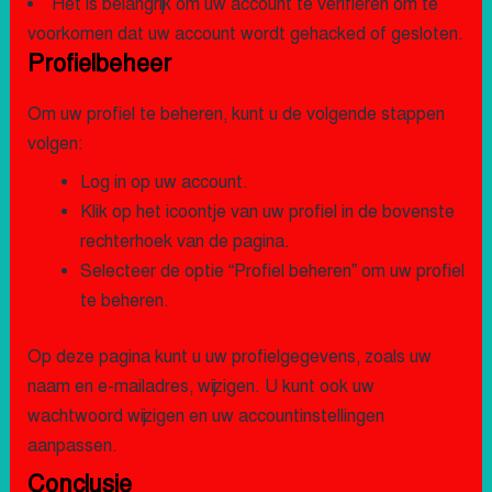
Het is belangrijk om uw account te verifiëren om te
voorkomen dat uw account wordt gehacked of gesloten.
Profielbeheer
Om uw profiel te beheren, kunt u de volgende stappen
volgen:
Log in op uw account.
Klik op het icoontje van uw profiel in de bovenste
rechterhoek van de pagina.
Selecteer de optie “Profiel beheren” om uw profiel
te beheren.
Op deze pagina kunt u uw profielgegevens, zoals uw
naam en e-mailadres, wijzigen. U kunt ook uw
wachtwoord wijzigen en uw accountinstellingen
aanpassen.
Conclusie