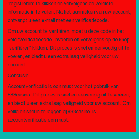
“registreren” te klikken en vervolgens de vereiste
informatie in te vullen. Na het aanmaken van uw account,
ontvangt u een e-mail met een verificatiecode.
Om uw account te verifiëren, moet u deze code in het
veld “verificatiecode” invoeren en vervolgens op de knop
“verifiëren” klikken. Dit proces is snel en eenvoudig uit te
voeren, en biedt u een extra laag veiligheid voor uw
account.
Conclusie
Accountverificatie is een must voor het gebruik van
888casino. Dit proces is snel en eenvoudig uit te voeren,
en biedt u een extra laag veiligheid voor uw account. Om
veilig en snel in te loggen bij 888casino, is
accountverificatie een must.