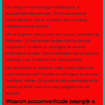
Om veilig en snel in te loggen bij 888casino, is
accountverificatie een must. Dit proces is snel en
eenvoudig uit te voeren, en biedt u een extra laag
veiligheid voor uw account.
Om te beginnen, moet u eerst een account aanmaken bij
888casino. Dit kan worden gedaan door op de knop
“registreren” te klikken en vervolgens de vereiste
informatie in te vullen. Na het aanmaken van uw account,
ontvangt u een e-mail met een verificatiecode.
Om uw account te verifiëren, moet u deze code in het
veld “verificatiecode” invoeren en vervolgens op de knop
“verifiëren” klikken. Dit proces is snel en eenvoudig uit te
voeren, en biedt u een extra laag veiligheid voor uw
account.
Waarom accountverificatie belangrijk is