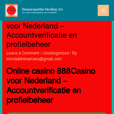
Homoeopathic Healing Art
Live with Homoeopathy Live healthier.
Online casino 888Casino
voor Nederland –
Accountverificatie en
profielbeheer
Leave a Comment
/
Uncategorized
/ By
mondaldrshantanu@gmail.com
Online casino 888Casino
voor Nederland –
Accountverificatie en
profielbeheer