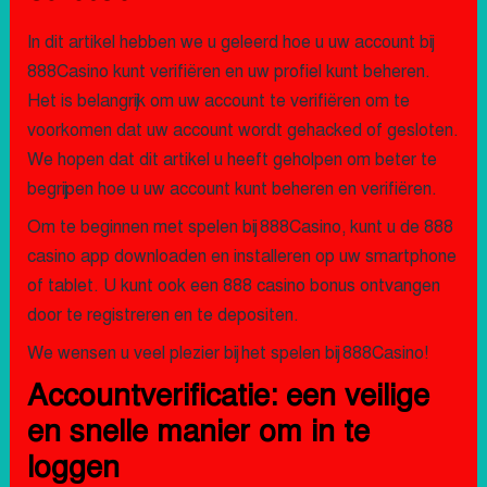
In dit artikel hebben we u geleerd hoe u uw account bij
888Casino kunt verifiëren en uw profiel kunt beheren.
Het is belangrijk om uw account te verifiëren om te
voorkomen dat uw account wordt gehacked of gesloten.
We hopen dat dit artikel u heeft geholpen om beter te
begrijpen hoe u uw account kunt beheren en verifiëren.
Om te beginnen met spelen bij 888Casino, kunt u de 888
casino app downloaden en installeren op uw smartphone
of tablet. U kunt ook een 888 casino bonus ontvangen
door te registreren en te depositen.
We wensen u veel plezier bij het spelen bij 888Casino!
Accountverificatie: een veilige
en snelle manier om in te
loggen