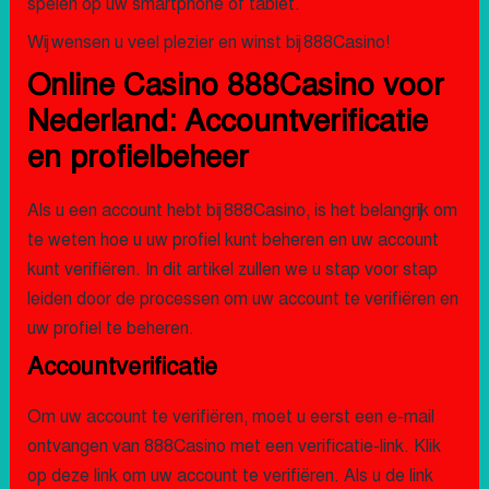
spelen op uw smartphone of tablet.
Wij wensen u veel plezier en winst bij 888Casino!
Online Casino 888Casino voor
Nederland: Accountverificatie
en profielbeheer
Als u een account hebt bij 888Casino, is het belangrijk om
te weten hoe u uw profiel kunt beheren en uw account
kunt verifiëren. In dit artikel zullen we u stap voor stap
leiden door de processen om uw account te verifiëren en
uw profiel te beheren.
Accountverificatie
Om uw account te verifiëren, moet u eerst een e-mail
ontvangen van 888Casino met een verificatie-link. Klik
op deze link om uw account te verifiëren. Als u de link