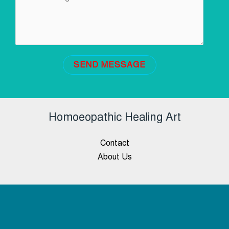
SEND MESSAGE
Homoeopathic Healing Art
Contact
About Us