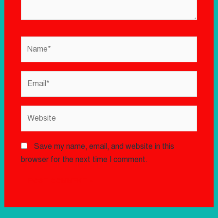
Save my name, email, and website in this
browser for the next time I comment.