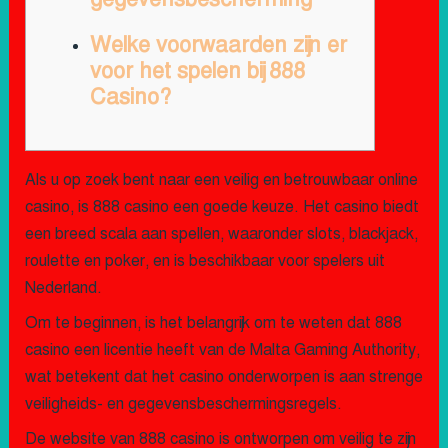
Welke voorwaarden zijn er
voor het spelen bij 888
Casino?
Als u op zoek bent naar een veilig en betrouwbaar online
casino, is 888 casino een goede keuze. Het casino biedt
een breed scala aan spellen, waaronder slots, blackjack,
roulette en poker, en is beschikbaar voor spelers uit
Nederland.
Om te beginnen, is het belangrijk om te weten dat 888
casino een licentie heeft van de Malta Gaming Authority,
wat betekent dat het casino onderworpen is aan strenge
veiligheids- en gegevensbeschermingsregels.
De website van 888 casino is ontworpen om veilig te zijn