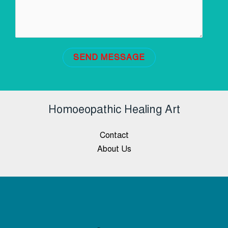
SEND MESSAGE
Homoeopathic Healing Art
Contact
About Us