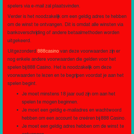
spelers via e-mail zal plaatsvinden.
Verder is het noodzakelijk om een geldig adres te hebben
om de winst te ontvangen. Dit is omdat alle winsten via
bankoverschrijding of andere betaalmethoden worden
uitgekeerd.
Uitgezonderd
888casino
van deze voorwaarden zijn er
nog enkele andere voorwaarden die gelden voor het
spelen bij 888 Casino. Het is noodzakelijk om deze
voorwaarden te lezen en te begrijpen voordat je aan het
spelen begint.
Je moet minstens 18 jaar oud zijn om aan het
spelen te mogen beginnen.
Je moet een geldig e-mailadres en wachtwoord
hebben om een account te creëren bij 888 Casino.
Je moet een geldig adres hebben om de winst te