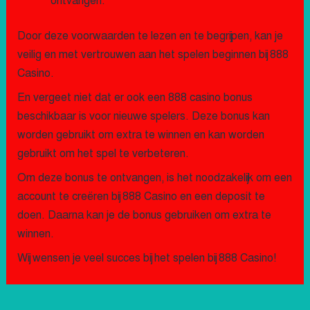
ontvangen.
Door deze voorwaarden te lezen en te begrijpen, kan je
veilig en met vertrouwen aan het spelen beginnen bij 888
Casino.
En vergeet niet dat er ook een 888 casino bonus
beschikbaar is voor nieuwe spelers. Deze bonus kan
worden gebruikt om extra te winnen en kan worden
gebruikt om het spel te verbeteren.
Om deze bonus te ontvangen, is het noodzakelijk om een
account te creëren bij 888 Casino en een deposit te
doen. Daarna kan je de bonus gebruiken om extra te
winnen.
Wij wensen je veel succes bij het spelen bij 888 Casino!