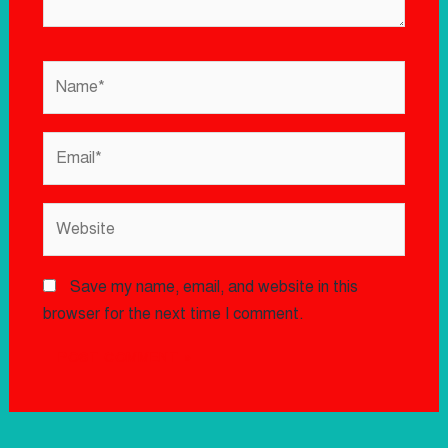
Save my name, email, and website in this
browser for the next time I comment.