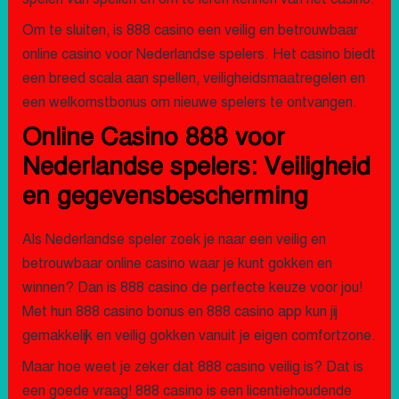
Om te sluiten, is 888 casino een veilig en betrouwbaar
online casino voor Nederlandse spelers. Het casino biedt
een breed scala aan spellen, veiligheidsmaatregelen en
een welkomstbonus om nieuwe spelers te ontvangen.
Online Casino 888 voor
Nederlandse spelers: Veiligheid
en gegevensbescherming
Als Nederlandse speler zoek je naar een veilig en
betrouwbaar online casino waar je kunt gokken en
winnen? Dan is 888 casino de perfecte keuze voor jou!
Met hun 888 casino bonus en 888 casino app kun jij
gemakkelijk en veilig gokken vanuit je eigen comfortzone.
Maar hoe weet je zeker dat 888 casino veilig is? Dat is
een goede vraag! 888 casino is een licentiehoudende