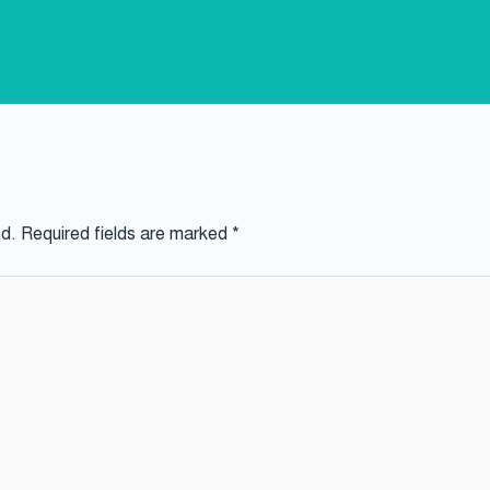
ed.
Required fields are marked
*