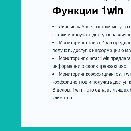
Функции 1win
Личный кабинет: игроки могут со
ставки и получать доступ к различ
Мониторинг ставок: 1win предлаг
получать доступ к информации о ма
Мониторинг счета: 1win предлага
информации о своих транзакциях.
Мониторинг коэффициентов: 1wi
коэффициентов и получать доступ 
В целом, 1win – это одна из лучши
клиентов.