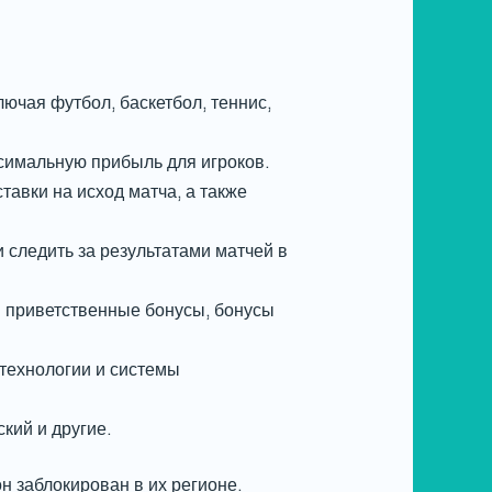
ючая футбол, баскетбол, теннис,
симальную прибыль для игроков.
тавки на исход матча, а также
 следить за результатами матчей в
я приветственные бонусы, бонусы
 технологии и системы
кий и другие.
он заблокирован в их регионе.