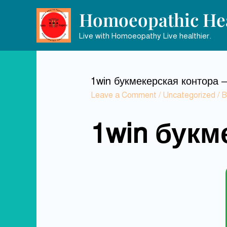
Homoeopathic Hea
Live with Homoeopathy Live healthier.
1win букмекерская контора 
Leave a Comment
/
Uncategorized
/ 
1win букм