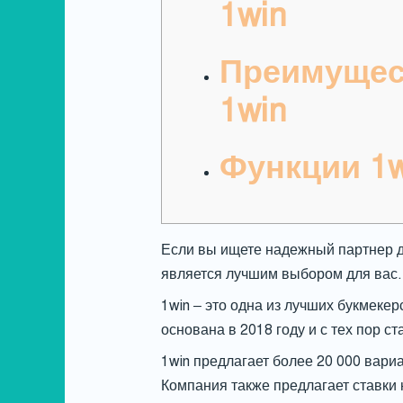
1win
Преимущес
1win
Функции 1w
Если вы ищете надежный партнер для
является лучшим выбором для вас.
1win – это одна из лучших букмекер
основана в 2018 году и с тех пор с
1win предлагает более 20 000 вариа
Компания также предлагает ставки 