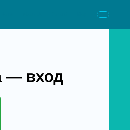
Home
About Us
Contact
Blog
а — вход