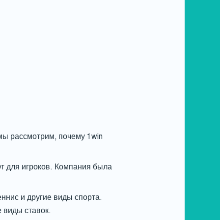
 мы рассмотрим, почему 1win
уг для игроков. Компания была
еннис и другие виды спорта.
 виды ставок.