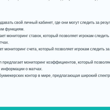
здавать свой личный кабинет, где они могут следить за резу
ным функциям.
ает мониторинг ставок, который позволяет игрокам следить 
тчах.
ет мониторинг счета, который позволяет игрокам следить за
n предлагает мониторинг коэффициентов, который позволяе
к информации о матчах.
х букмекерских контор в мире, предлагающая широкий спект