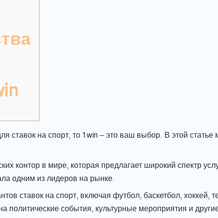
тва
in
 ставок на спорт, то 1win – это ваш выбор. В этой статье
ских контор в мире, которая предлагает широкий спектр усл
тала одним из лидеров на рынке.
нтов ставок на спорт, включая футбол, баскетбол, хоккей, т
на политические события, культурные мероприятия и другие