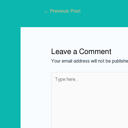
←
Previous Post
Leave a Comment
Your email address will not be publish