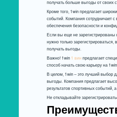
получать больше выгоды от своих с
Кроме того, 1win предлагает широк
событий. Компания сотрудничает с
обеспечения безопасности и конфи
Если вы еще не зарегистрированы на
нужно только зарегистрироваться, 
получать выгоды.
Важно! 1win
1 вин
предлагает специ
способ начать свою карьеру на 1wi
В целом, 1win – это лучший выбор д
выгоды. Компания предлагает высо
результатов спортивных событий, а
Не откладывайте зарегистрироватьс
Преимуществ