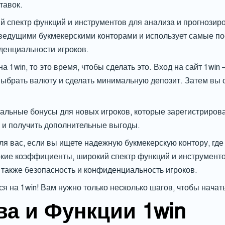
тавок.
ий спектр функций и инструментов для анализа и прогнозир
 ведущими букмекерскими конторами и использует самые по
денциальности игроков.
 1win, то это время, чтобы сделать это. Вход на сайт 1win 
выбрать валюту и сделать минимальную депозит. Затем вы с
альные бонусы для новых игроков, которые зарегистрирова
n и получить дополнительные выгоды.
ля вас, если вы ищете надежную букмекерскую контору, где
кие коэффициенты, широкий спектр функций и инструменто
 также безопасность и конфиденциальность игроков.
я на 1win! Вам нужно только несколько шагов, чтобы начать
а и Функции 1win