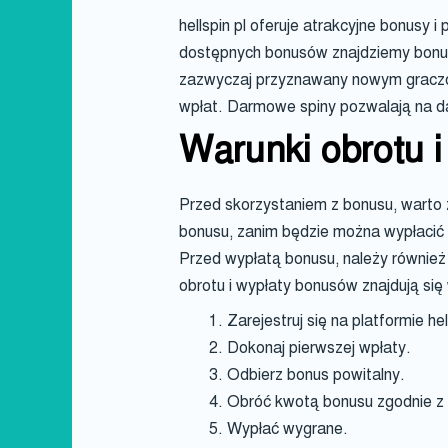
hellspin pl oferuje atrakcyjne bonusy
dostępnych bonusów znajdziemy bonus 
zazwyczaj przyznawany nowym graczom
wpłat. Darmowe spiny pozwalają na d
Warunki obrotu 
Przed skorzystaniem z bonusu, warto z
bonusu, zanim będzie można wypłacić w
Przed wypłatą bonusu, należy również 
obrotu i wypłaty bonusów znajdują się 
Zarejestruj się na platformie hell
Dokonaj pierwszej wpłaty.
Odbierz bonus powitalny.
Obróć kwotą bonusu zgodnie z
Wypłać wygrane.