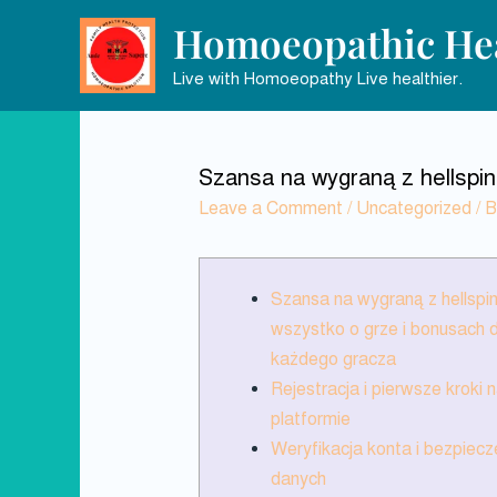
Homoeopathic Hea
Live with Homoeopathy Live healthier.
Szansa na wygraną z hellspin
Leave a Comment
/
Uncategorized
/ 
Szansa na wygraną z hellspin 
wszystko o grze i bonusach d
każdego gracza
Rejestracja i pierwsze kroki 
platformie
Weryfikacja konta i bezpiec
danych