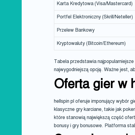
Karta Kredytowa (Visa/Mastercard)
Portfel Elektroniczny (Skrill/Neteller)
Przelew Bankowy
Kryptowaluty (Bitcoin/Ethereum)
Tabela przedstawia najpopularniejsze
najwygodniejszą opcję. Ważne jest, a
Oferta gier w h
hellspin pl oferuje imponujący wybór 
klasyczne gry karciane, takie jak poke
które stanowią największą część oferty
bonusy i gry bonusowe. Platforma st