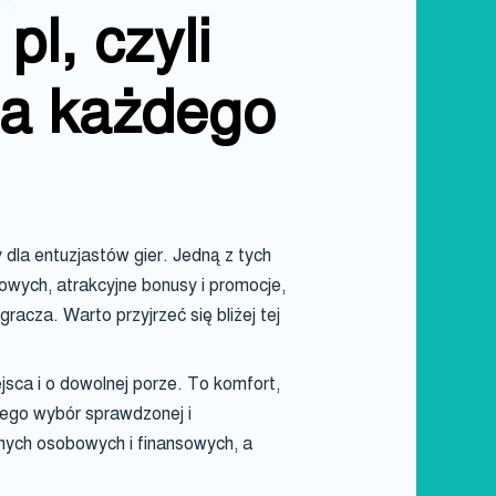
l, czyli
la każdego
 dla entuzjastów gier. Jedną z tych
nowych, atrakcyjne bonusy i promocje,
cza. Warto przyjrzeć się bliżej tej
jsca i o dowolnej porze. To komfort,
tego wybór sprawdzonej i
danych osobowych i finansowych, a