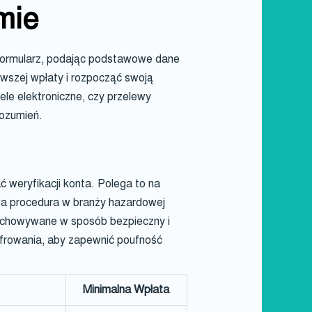
mie
tki formularz, podając podstawowe dane
rwszej wpłaty i rozpocząć swoją
ele elektroniczne, czy przelewy
rozumień.
 weryfikacji konta. Polega to na
wa procedura w branży hazardowej
zechowywane w sposób bezpieczny i
frowania, aby zapewnić poufność
Minimalna Wpłata