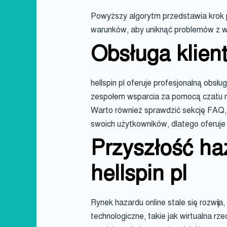
Powyższy algorytm przedstawia krok po
warunków, aby uniknąć problemów z w
Obsługa klient
hellspin pl oferuje profesjonalną obsł
zespołem wsparcia za pomocą czatu na 
Warto również sprawdzić sekcję FAQ, 
swoich użytkowników, dlatego oferuje
Przyszłość haz
hellspin pl
Rynek hazardu online stale się rozwija,
technologiczne, takie jak wirtualna r