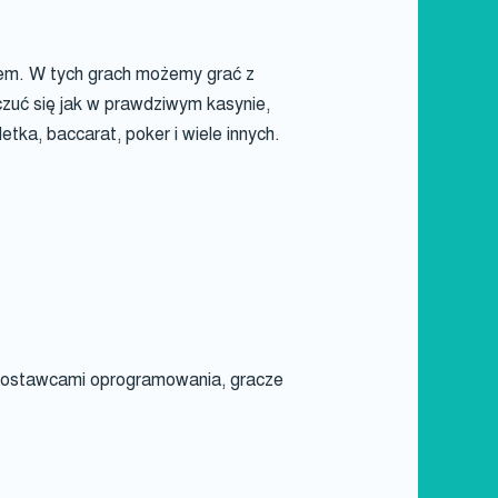
ierem. W tych grach możemy grać z
zuć się jak w prawdziwym kasynie,
etka, baccarat, poker i wiele innych.
i dostawcami oprogramowania, gracze