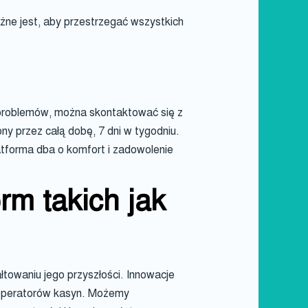
żne jest, aby przestrzegać wszystkich
ub problemów, można skontaktować się z
y przez całą dobę, 7 dni w tygodniu.
atforma dba o komfort i zadowolenie
orm takich jak
ałtowaniu jego przyszłości. Innowacje
 i operatorów kasyn. Możemy