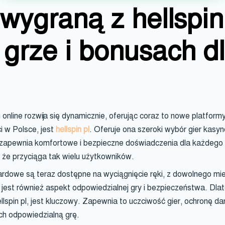
ygraną z hellspin p
 grze i bonusach d
online rozwija się dynamicznie, oferując coraz to nowe platformy
i w Polsce, jest
hellspin pl
. Oferuje ona szeroki wybór gier kasy
zapewnia komfortowe i bezpieczne doświadczenia dla każdego gra
, że przyciąga tak wielu użytkowników.
zardowe są teraz dostępne na wyciągnięcie ręki, z dowolnego mie
 jest również aspekt odpowiedzialnej gry i bezpieczeństwa. Dla
hellspin pl, jest kluczowy. Zapewnia to uczciwość gier, ochronę 
ch odpowiedzialną grę.