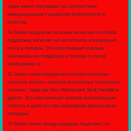
также имеет сертификат на соответствие
международным стандартам безопасности и
качества.
7k Casino предлагает игрокам несколько способов
поддержки, включая чат-ассистента, электронную
почту и телефон. Это обеспечивает игрокам
максимальную поддержку и помощь в случае
необходимости.
7k Casino также предлагает игрокам несколько
способов оплаты, включая популярные платежные
системы, такие как Visa, Mastercard, Skrill, Neteller и
другие. Это обеспечивает игрокам максимальную
гибкость и удобство при проведении финансовых
операций.
7k Casino имеет международную лицензию, что