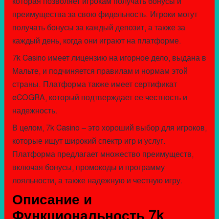
которая позволяет игрокам получать бонусы и
преимущества за свою фидельность. Игроки могут
получать бонусы за каждый депозит, а также за
каждый день, когда они играют на платформе.
7k Casino имеет лицензию на игорное дело, выдана в
Мальте, и подчиняется правилам и нормам этой
страны. Платформа также имеет сертификат
eCOGRA, который подтверждает ее честность и
надежность.
В целом, 7k Casino – это хороший выбор для игроков,
которые ищут широкий спектр игр и услуг.
Платформа предлагает множество преимуществ,
включая бонусы, промокоды и программу
лояльности, а также надежную и честную игру.
Описание и
Функциональность 7k