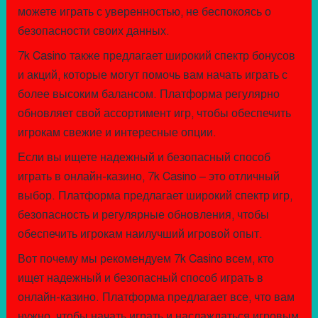
можете играть с уверенностью, не беспокоясь о
безопасности своих данных.
7k Casino также предлагает широкий спектр бонусов
и акций, которые могут помочь вам начать играть с
более высоким балансом. Платформа регулярно
обновляет свой ассортимент игр, чтобы обеспечить
игрокам свежие и интересные опции.
Если вы ищете надежный и безопасный способ
играть в онлайн-казино, 7k Casino – это отличный
выбор. Платформа предлагает широкий спектр игр,
безопасность и регулярные обновления, чтобы
обеспечить игрокам наилучший игровой опыт.
Вот почему мы рекомендуем 7k Casino всем, кто
ищет надежный и безопасный способ играть в
онлайн-казино. Платформа предлагает все, что вам
нужно, чтобы начать играть и наслаждаться игровым