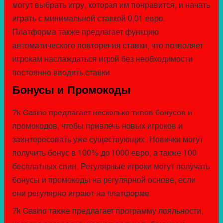
могут выбрать игру, которая им понравится, и начать
играть с минимальной ставкой 0,01 евро.
Платформа также предлагает функцию
автоматического повторения ставки, что позволяет
игрокам наслаждаться игрой без необходимости
постоянно вводить ставки.
Бонусы и Промокоды
7k Casino предлагает несколько типов бонусов и
промокодов, чтобы привлечь новых игроков и
заинтересовать уже существующих. Новички могут
получить бонус в 100% до 1000 евро, а также 100
бесплатных спин. Регулярные игроки могут получать
бонусы и промокоды на регулярной основе, если
они регулярно играют на платформе.
7k Casino также предлагает программу лояльности,