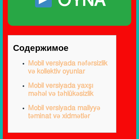
OYNA
Содержимое
Mobil versiyada nəfərsizlik
və kollektiv oyunlar
Mobil versiyada yaxşı
məhəl və təhlükəsizlik
Mobil versiyada maliyyə
təminat və xidmətlər