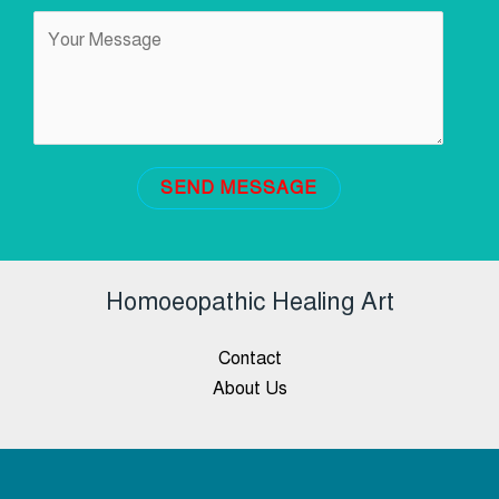
SEND MESSAGE
Homoeopathic Healing Art
Contact
About Us