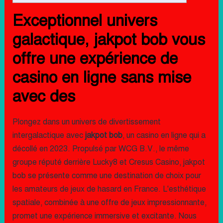
Exceptionnel univers
galactique, jakpot bob vous
offre une expérience de
casino en ligne sans mise
avec des
Plongez dans un univers de divertissement
intergalactique avec
jakpot bob
, un casino en ligne qui a
décollé en 2023. Propulsé par WCG B.V., le même
groupe réputé derrière Lucky8 et Cresus Casino, jakpot
bob se présente comme une destination de choix pour
les amateurs de jeux de hasard en France. L'esthétique
spatiale, combinée à une offre de jeux impressionnante,
promet une expérience immersive et excitante. Nous