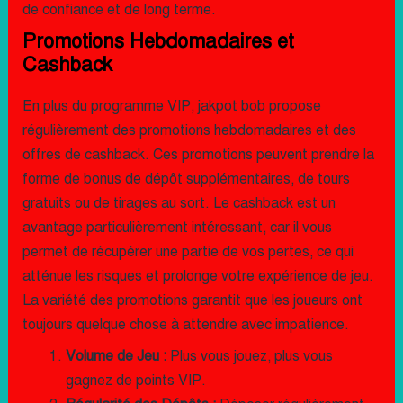
de confiance et de long terme.
Promotions Hebdomadaires et
Cashback
En plus du programme VIP, jakpot bob propose
régulièrement des promotions hebdomadaires et des
offres de cashback. Ces promotions peuvent prendre la
forme de bonus de dépôt supplémentaires, de tours
gratuits ou de tirages au sort. Le cashback est un
avantage particulièrement intéressant, car il vous
permet de récupérer une partie de vos pertes, ce qui
atténue les risques et prolonge votre expérience de jeu.
La variété des promotions garantit que les joueurs ont
toujours quelque chose à attendre avec impatience.
Volume de Jeu :
Plus vous jouez, plus vous
gagnez de points VIP.