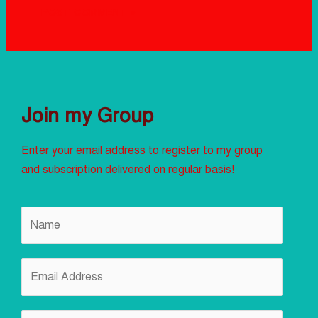
Join my Group
Enter your email address to register to my group
and subscription delivered on regular basis!