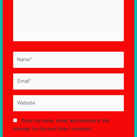
Save my name, email, and website in this
browser for the next time I comment.