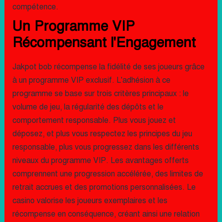
compétence.
Un Programme VIP
Récompensant l'Engagement
Jakpot bob récompense la fidélité de ses joueurs grâce
à un programme VIP exclusif. L'adhésion à ce
programme se base sur trois critères principaux : le
volume de jeu, la régularité des dépôts et le
comportement responsable. Plus vous jouez et
déposez, et plus vous respectez les principes du jeu
responsable, plus vous progressez dans les différents
niveaux du programme VIP. Les avantages offerts
comprennent une progression accélérée, des limites de
retrait accrues et des promotions personnalisées. Le
casino valorise les joueurs exemplaires et les
récompense en conséquence, créant ainsi une relation