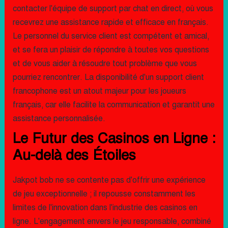
contacter l'équipe de support par chat en direct, où vous
recevrez une assistance rapide et efficace en français.
Le personnel du service client est compétent et amical,
et se fera un plaisir de répondre à toutes vos questions
et de vous aider à résoudre tout problème que vous
pourriez rencontrer. La disponibilité d'un support client
francophone est un atout majeur pour les joueurs
français, car elle facilite la communication et garantit une
assistance personnalisée.
Le Futur des Casinos en Ligne :
Au-delà des Étoiles
Jakpot bob ne se contente pas d'offrir une expérience
de jeu exceptionnelle ; il repousse constamment les
limites de l'innovation dans l'industrie des casinos en
ligne. L'engagement envers le jeu responsable, combiné