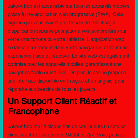
Jakpot bob est accessible sur tous les appareils mobiles
grâce à une application web progressive (PWA). Cela
signifie que vous n'avez pas besoin de télécharger
d'application séparée pour jouer à vos jeux préférés sur
votre smartphone ou votre tablette. L'application web
se lance directement dans votre navigateur, offrant une
expérience fluide et réactive. Le site web est également
optimisé pour les appareils mobiles, garantissant une
navigation facile et intuitive. De plus, le casino propose
une interface disponible en français et en anglais, pour
répondre aux besoins de tous les joueurs.
Un Support Client Réactif et
Francophone
Jakpot bob met à disposition de ses joueurs un service
client réactif et disponible 24h/24 et 7j/7. Vous pouvez