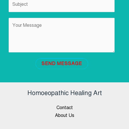
SEND MESSAGE
Homoeopathic Healing Art
Contact
About Us