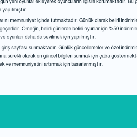
 gün yeni oyunlar ekleyerek oyuncuların ilgisini korumaktadır. Bu g
 yapılmıştır.
rını memnuniyet içinde tutmaktadır. Günlük olarak belirli indirimler
eçerlidir. Örneğin, belirli günlerde belirli oyunlar için %50 indirimle
e oyunları daha da sevilmek için yapılmıştır.
 giriş sayfası sunmaktadır. Günlük güncellemeler ve özel indirimler
rına sürekli olarak en güncel bilgileri sunmak için çaba göstermekte
k ve memnuniyetini artırmak için tasarlanmıştır.