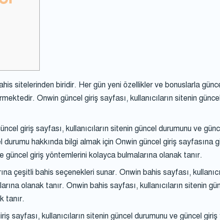
his sitelerinden biridir. Her gün yeni özellikler ve bonuslarla gün
ktedir. Onwin güncel giriş sayfası, kullanıcıların sitenin günce
ncel giriş sayfası, kullanıcıların sitenin güncel durumunu ve günc
l durumu hakkında bilgi almak için Onwin güncel giriş sayfasına gi
ve güncel giriş yöntemlerini kolayca bulmalarına olanak tanır.
ına çeşitli bahis seçenekleri sunar. Onwin bahis sayfası, kullanıc
larına olanak tanır. Onwin bahis sayfası, kullanıcıların sitenin gü
k tanır.
riş sayfası, kullanıcıların sitenin güncel durumunu ve güncel giri