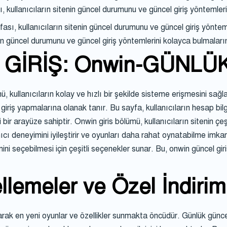
ı, kullanıcıların sitenin güncel durumunu ve güncel giriş yöntemler
fası, kullanıcıların sitenin güncel durumunu ve güncel giriş yöntem
enin güncel durumunu ve güncel giriş yöntemlerini kolayca bulmaları
 GİRİŞ: Onwin-GÜNLÜK
ü, kullanıcıların kolay ve hızlı bir şekilde sisteme erişmesini sağl
e giriş yapmalarına olanak tanır. Bu sayfa, kullanıcıların hesap bilgi
bir arayüze sahiptir. Onwin giris bölümü, kullanıcıların sitenin çeşit
nıcı deneyimini iyileştirir ve oyunları daha rahat oynatabilme imkan
ini seçebilmesi için çeşitli seçenekler sunar. Bu, onwin güncel gir
lemeler ve Özel İndirim
larak en yeni oyunlar ve özellikler sunmakta öncüdür. Günlük günce