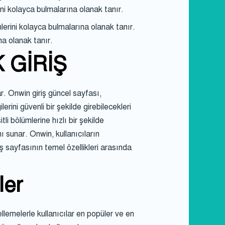
ini kolayca bulmalarına olanak tanır.
lerini kolayca bulmalarına olanak tanır.
na olanak tanır.
 GİRİŞ
ar. Onwin giriş güncel sayfası,
lerini güvenli bir şekilde girebilecekleri
li bölümlerine hızlı bir şekilde
ı sunar. Onwin, kullanıcıların
iş sayfasının temel özellikleri arasında
ler
llemelerle kullanıcılar en popüler ve en