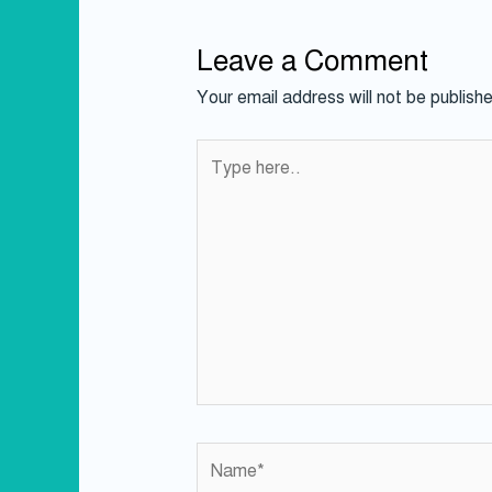
Leave a Comment
Your email address will not be publish