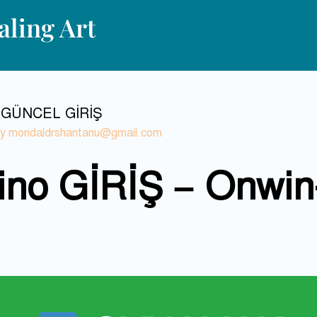
ling Art
n-GÜNCEL GİRİŞ
By
mondaldrshantanu@gmail.com
ino GİRİŞ – Onw