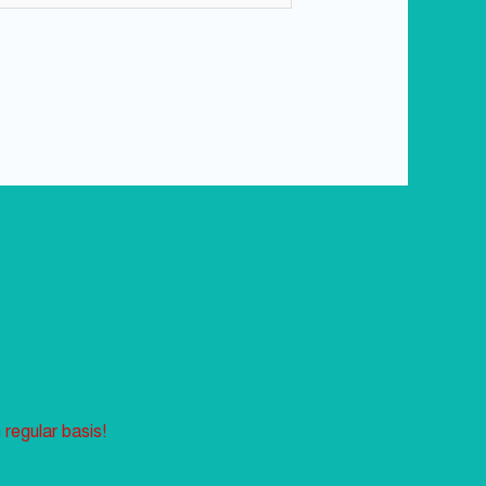
 regular basis!