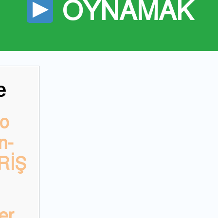
OYNAMAK
е
no
n-
RİŞ
er