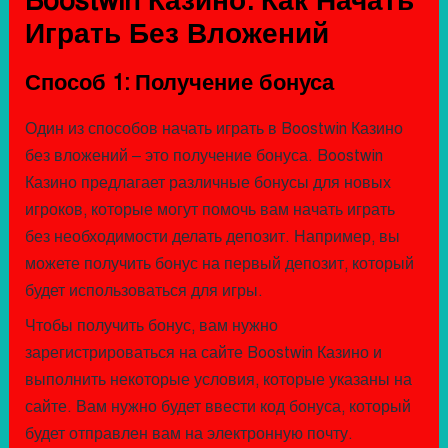
Boostwin Казино: Как Начать
Играть Без Вложений
Способ 1: Получение бонуса
Один из способов начать играть в Boostwin Казино
без вложений – это получение бонуса. Boostwin
Казино предлагает различные бонусы для новых
игроков, которые могут помочь вам начать играть
без необходимости делать депозит. Например, вы
можете получить бонус на первый депозит, который
будет использоваться для игры.
Чтобы получить бонус, вам нужно
зарегистрироваться на сайте Boostwin Казино и
выполнить некоторые условия, которые указаны на
сайте. Вам нужно будет ввести код бонуса, который
будет отправлен вам на электронную почту.