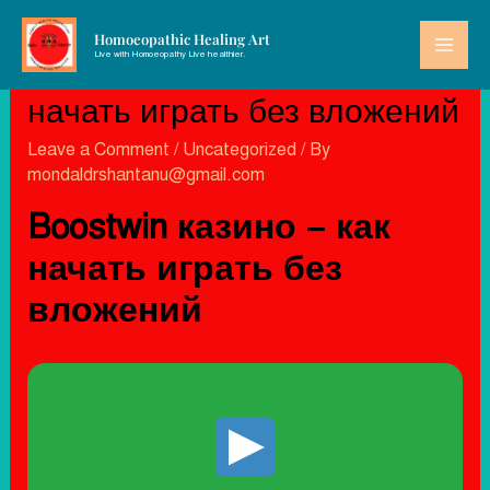
Homoeopathic Healing Art
Live with Homoeopathy Live healthier.
Boostwin казино – как
начать играть без вложений
Leave a Comment
/
Uncategorized
/ By
mondaldrshantanu@gmail.com
Boostwin казино – как
начать играть без
вложений