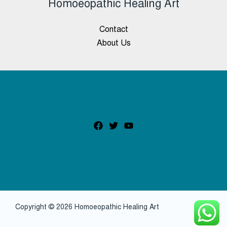
Homoeopathic Healing Art
Contact
About Us
Copyright © 2026 Homoeopathic Healing Art