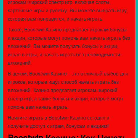
игрокам широкий спектр игр, включая слоты,
карточные игры и рулетку. Вы можете выбрать игру,
которая вам понравится, и начать играть.
Также, Boostwin Казино предлагает игрокам бонусы
и акции, которые могут помочь вам начать играть без
вложений. Вы можете получать бонусы и акции,
играя в игры, и начать играть без необходимости
вложений.
В целом, Boostwin Казино – это отличный выбор для
игроков, которые ищут способ начать играть без
вложений. Казино предлагает игрокам широкий
спектр игр, а также бонусы и акции, которые могут
помочь вам начать играть.
Начните играть в Boostwin Казино сегодня и
получите доступ к играм, бонусам и акциям!