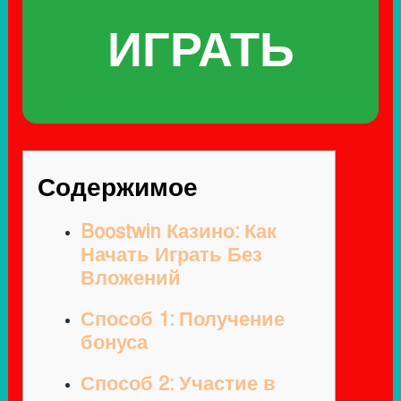
ИГРАТЬ
Содержимое
Boostwin Казино: Как
Начать Играть Без
Вложений
Способ 1: Получение
бонуса
Способ 2: Участие в