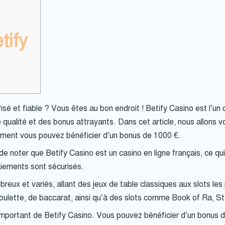
tify
sé et fiable ? Vous êtes au bon endroit ! Betify Casino est l’un d
qualité et des bonus attrayants. Dans cet article, nous allons 
mment vous pouvez bénéficier d’un bonus de 1000 €.
 noter que Betify Casino est un casino en ligne français, ce qui 
aiements sont sécurisés.
reux et variés, allant des jeux de table classiques aux slots les
roulette, de baccarat, ainsi qu’à des slots comme Book of Ra, S
portant de Betify Casino. Vous pouvez bénéficier d’un bonus de 