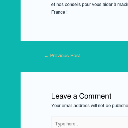
et nos conseils pour vous aider à maxi
France !
←
Previous Post
Leave a Comment
Your email address will not be publish