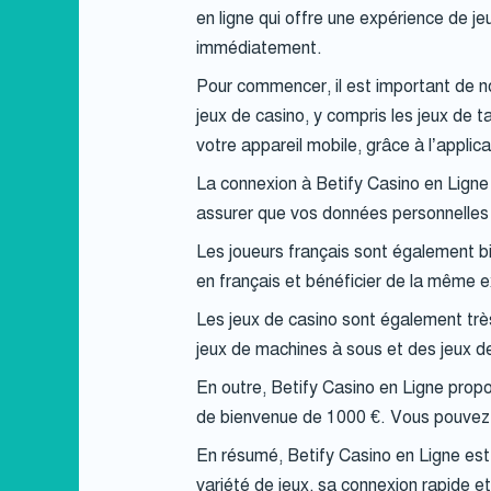
en ligne qui offre une expérience de 
immédiatement.
Pour commencer, il est important de n
jeux de casino, y compris les jeux de t
votre appareil mobile, grâce à l’applica
La connexion à Betify Casino en Ligne 
assurer que vos données personnelles 
Les joueurs français sont également bi
en français et bénéficier de la même e
Les jeux de casino sont également très
jeux de machines à sous et des jeux de
En outre, Betify Casino en Ligne prop
de bienvenue de 1000 €. Vous pouvez 
En résumé, Betify Casino en Ligne est 
variété de jeux, sa connexion rapide e