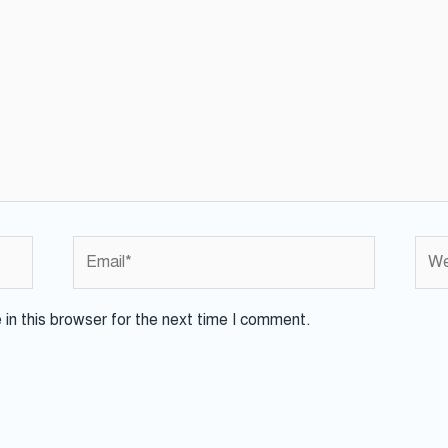
in this browser for the next time I comment.