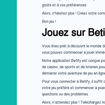
goûts et à vos préférences.
Alors, n’hésitez plus ! Créez votre c
Bon jeu !
Jouez sur Bet
Vous êtes prêt à découvrir le monde de
vous pouvez commencer à jouer immédi
Notre application Betify est conçue pou
de casino, de sports et de loteries pou
démarrer votre aventure de jeu en lign
Pour vous connecter à Betify, il suffit
votre jeu préféré et commencer à jou
questions ou des problèmes.
Alors, n’attendez plus ! Téléchargez 