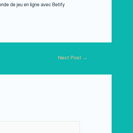
nde de jeu en ligne avec Betify
Next Post
→