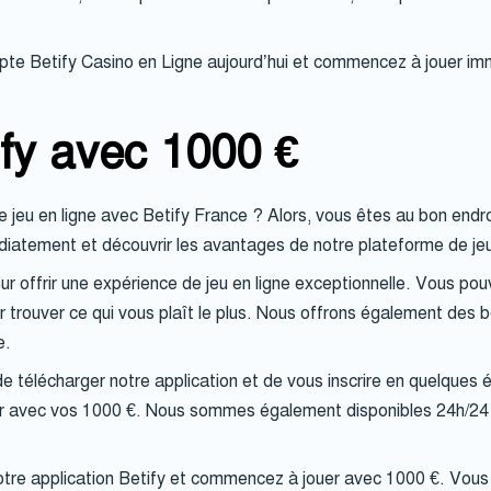
ompte Betify Casino en Ligne aujourd’hui et commencez à jouer i
ify avec 1000 €
 jeu en ligne avec Betify France ? Alors, vous êtes au bon endro
atement et découvrir les avantages de notre plateforme de jeu 
r offrir une expérience de jeu en ligne exceptionnelle. Vous pou
r trouver ce qui vous plaît le plus. Nous offrons également des b
e.
 de télécharger notre application et de vous inscrire en quelques
er avec vos 1000 €. Nous sommes également disponibles 24h/24 
notre application Betify et commencez à jouer avec 1000 €. Vou