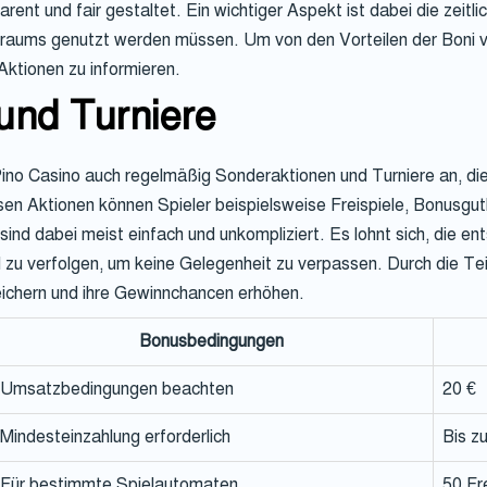
rent und fair gestaltet. Ein wichtiger Aspekt ist dabei die zeitli
raums genutzt werden müssen. Um von den Vorteilen der Boni voll
Aktionen zu informieren.
und Turniere
ino Casino auch regelmäßig Sonderaktionen und Turniere an, die
esen Aktionen können Spieler beispielsweise Freispiele, Bonusg
nd dabei meist einfach und unkompliziert. Es lohnt sich, die en
 zu verfolgen, um keine Gelegenheit zu verpassen. Durch die T
ereichern und ihre Gewinnchancen erhöhen.
Bonusbedingungen
Umsatzbedingungen beachten
20 €
Mindesteinzahlung erforderlich
Bis z
Für bestimmte Spielautomaten
50 Fr