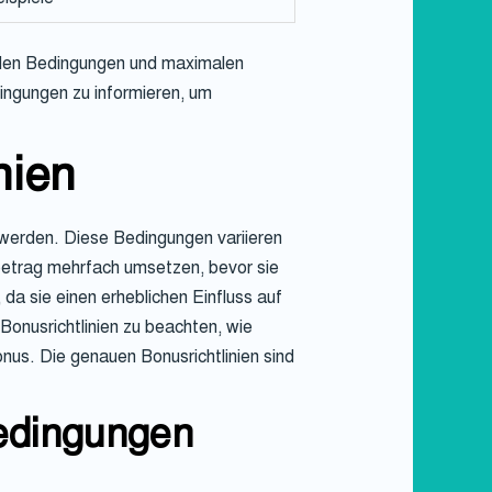
nden Bedingungen und maximalen
ingungen zu informieren, um
nien
werden. Diese Bedingungen variieren
betrag mehrfach umsetzen, bevor sie
da sie einen erheblichen Einfluss auf
onusrichtlinien zu beachten, wie
nus. Die genauen Bonusrichtlinien sind
edingungen