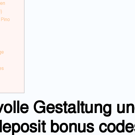
nen
)
 Pino
ge
es
olle Gestaltung un
deposit bonus code