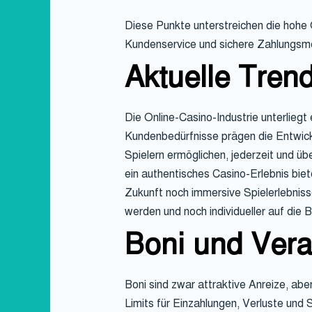
Diese Punkte unterstreichen die hohe 
Kundenservice und sichere Zahlungsmet
Aktuelle Tren
Die Online-Casino-Industrie unterlieg
Kundenbedürfnisse prägen die Entwick
Spielern ermöglichen, jederzeit und übe
ein authentisches Casino-Erlebnis biet
Zukunft noch immersive Spielerlebnis
werden und noch individueller auf die 
Boni und Vera
Boni sind zwar attraktive Anreize, abe
Limits für Einzahlungen, Verluste und 