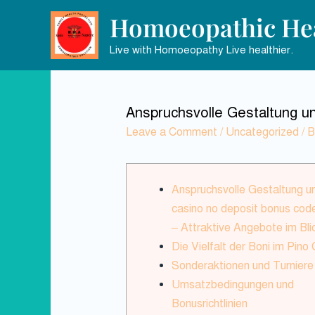
Homoeopathic Hea
Live with Homoeopathy Live healthier.
Anspruchsvolle Gestaltung un
Leave a Comment
/
Uncategorized
/ 
Anspruchsvolle Gestaltung u
casino no deposit bonus cod
– Attraktive Angebote im Bli
Die Vielfalt der Boni im Pino
Sonderaktionen und Turniere
Umsatzbedingungen und
Bonusrichtlinien