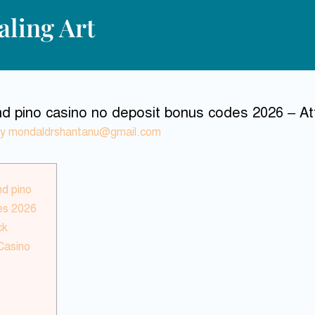
ling Art
d pino casino no deposit bonus codes 2026 – Att
By
mondaldrshantanu@gmail.com
nd pino
es 2026
ck
 Casino