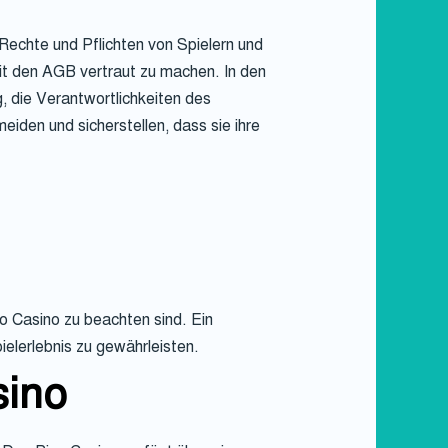
echte und Pflichten von Spielern und
mit den AGB vertraut zu machen. In den
, die Verantwortlichkeiten des
iden und sicherstellen, dass sie ihre
o Casino zu beachten sind. Ein
elerlebnis zu gewährleisten.
sino