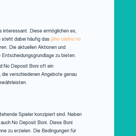
s interessant. Diese ermöglichen es,
 steht dabei häufig das
pino casino no
eren. Die aktuellen Aktionen und
e Entscheidungsgrundlage zu bieten.
d No Deposit Boni oft ein
g, die verschiedenen Angebote genau
ewährleisten.
tehende Spieler konzipiert sind. Neben
 auch No Deposit Boni. Diese Boni
nne zu erzielen. Die Bedingungen für