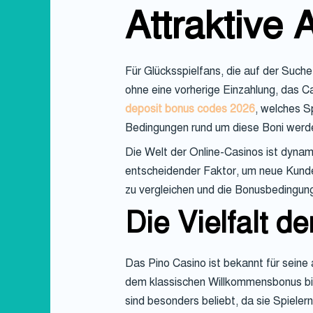
Attraktive 
Für Glücksspielfans, die auf der Such
ohne eine vorherige Einzahlung, das 
deposit bonus codes 2026
, welches Sp
Bedingungen rund um diese Boni werden
Die Welt der Online-Casinos ist dynami
entscheidender Faktor, um neue Kunde
zu vergleichen und die Bonusbedingung
Die Vielfalt d
Das Pino Casino ist bekannt für seine
dem klassischen Willkommensbonus bie
sind besonders beliebt, da sie Spieler