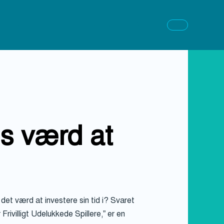
Home
About Us
Contact
Blog
us værd at
det værd at investere sin tid i? Svaret
ivilligt Udelukkede Spillere,” er en