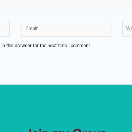
in this browser for the next time I comment.