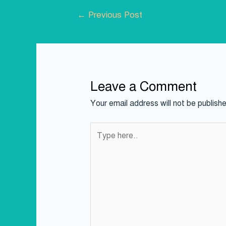
←
Previous Post
Leave a Comment
Your email address will not be publish