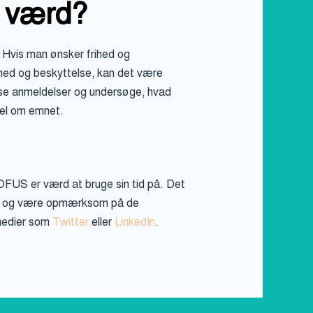
 værd?
r. Hvis man ønsker frihed og
erhed og beskyttelse, kan det være
 læse anmeldelser og undersøge, hvad
kel om emnet.
OFUS er værd at bruge sin tid på. Det
ligt og være opmærksom på de
 medier som
Twitter
eller
LinkedIn
.