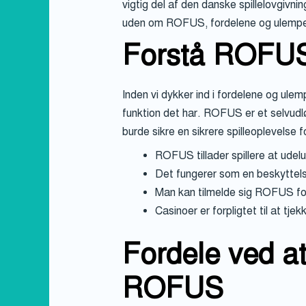
vigtig del af den danske spillelovgivning
uden om ROFUS, fordelene og ulempern
Forstå ROFU
Inden vi dykker ind i fordelene og ul
funktion det har. ROFUS er et selvudløse
burde sikre en sikrere spilleoplevels
ROFUS tillader spillere at udelu
Det fungerer som en beskyttel
Man kan tilmelde sig ROFUS for 
Casinoer er forpligtet til at tje
Fordele ved at
ROFUS