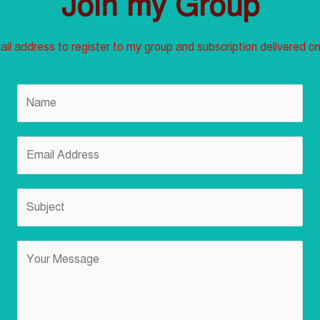
Join my Group
il address to register to my group and subscription delivered on