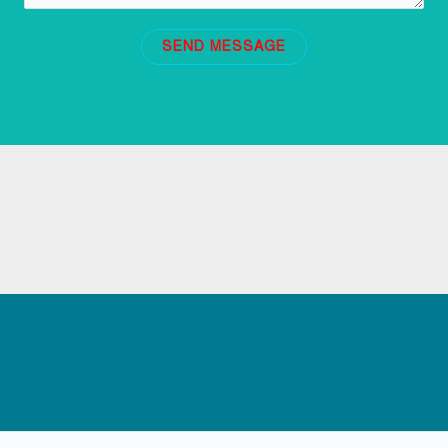
SEND MESSAGE