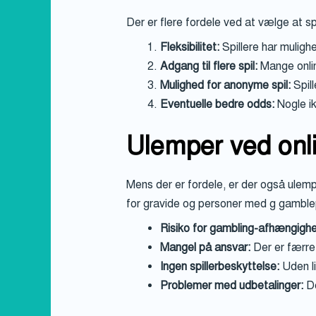
Der er flere fordele ved at vælge at s
Fleksibilitet:
Spillere har mulighe
Adgang til flere spil:
Mange onlin
Mulighed for anonyme spil:
Spill
Eventuelle bedre odds:
Nogle ik
Ulemper ved on
Mens der er fordele, er der også ulem
for gravide og personer med g gamble
Risiko for gambling-afhængighe
Mangel på ansvar:
Der er færre 
Ingen spillerbeskyttelse:
Uden li
Problemer med udbetalinger:
De