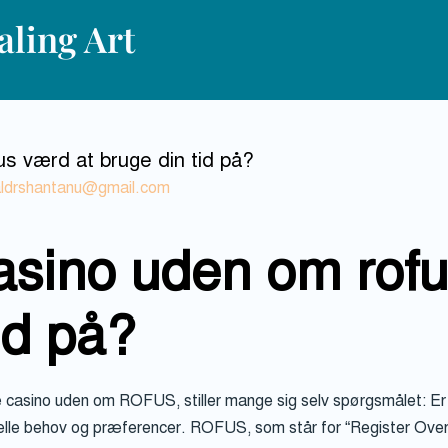
ling Art
us værd at bruge din tid på?
ldrshantanu@gmail.com
casino uden om rof
id på?
ne casino uden om ROFUS, stiller mange sig selv spørgsmålet: Er 
uelle behov og præferencer. ROFUS, som står for “Register Over Fr