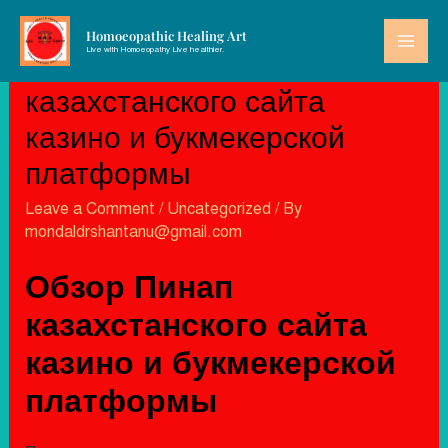
Homoeopathic Healing Art
Live with Homoeopathy Live healthier.
Обзор Пинап
казахстанского сайта
казино и букмекерской
платформы
Leave a Comment
/
Uncategorized
/ By
mondaldrshantanu@gmail.com
Обзор Пинап
казахстанского сайта
казино и букмекерской
платформы