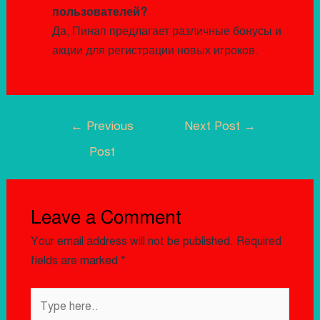
пользователей?
Да, Пинап предлагает различные бонусы и
акции для регистрации новых игроков.
←
Previous
Next Post
→
Post
Leave a Comment
Your email address will not be published.
Required
fields are marked
*