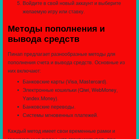
Войдите в свой новый аккаунт и выберите
желаемую игру или ставку.
Методы пополнения и
вывода средств
Пинап предлагает разнообразные методы для
пополнения счета и вывода средств. Основные из
них включают:
Банковские карты (Visa, Mastercard).
Электронные кошельки (Qiwi, WebMoney,
Yandex.Money).
Банковские переводы.
Системы мгновенных платежей.
Каждый метод имеет свои временные рамки и