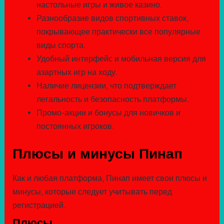
настольные игры и живое казино.
Разнообразие видов спортивных ставок,
покрывающее практически все популярные
виды спорта.
Удобный интерфейс и мобильная версия для
азартных игр на ходу.
Наличие лицензии, что подтверждает
легальность и безопасность платформы.
Промо-акции и бонусы для новичков и
постоянных игроков.
Плюсы и минусы Пинап
Как и любая платформа, Пинап имеет свои плюсы и
минусы, которые следует учитывать перед
регистрацией.
Плюсы