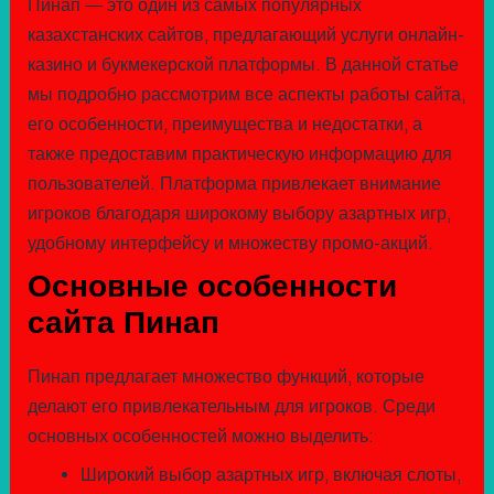
Пинап — это один из самых популярных
казахстанских сайтов, предлагающий услуги онлайн-
казино и букмекерской платформы. В данной статье
мы подробно рассмотрим все аспекты работы сайта,
его особенности, преимущества и недостатки, а
также предоставим практическую информацию для
пользователей. Платформа привлекает внимание
игроков благодаря широкому выбору азартных игр,
удобному интерфейсу и множеству промо-акций.
Основные особенности
сайта Пинап
Пинап предлагает множество функций, которые
делают его привлекательным для игроков. Среди
основных особенностей можно выделить:
Широкий выбор азартных игр, включая слоты,