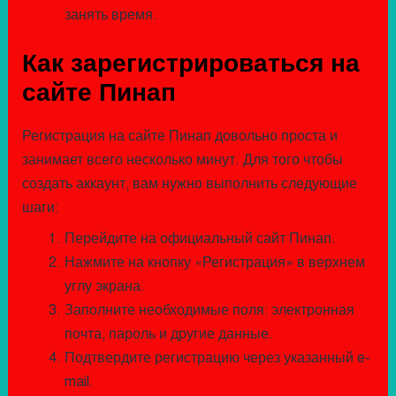
занять время.
Как зарегистрироваться на
сайте Пинап
Регистрация на сайте Пинап довольно проста и
занимает всего несколько минут. Для того чтобы
создать аккаунт, вам нужно выполнить следующие
шаги:
Перейдите на официальный сайт Пинап.
Нажмите на кнопку «Регистрация» в верхнем
углу экрана.
Заполните необходимые поля: электронная
почта, пароль и другие данные.
Подтвердите регистрацию через указанный e-
mail.