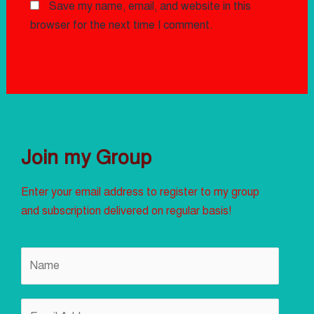
Save my name, email, and website in this
browser for the next time I comment.
Join my Group
Enter your email address to register to my group
and subscription delivered on regular basis!