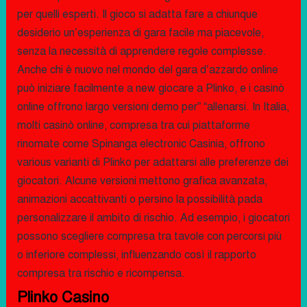
per quelli esperti. Il gioco si adatta fare a chiunque
desiderio un’esperienza di gara facile ma piacevole,
senza la necessità di apprendere regole complesse.
Anche chi è nuovo nel mondo del gara d’azzardo online
può iniziare facilmente a new giocare a Plinko, e i casinò
online offrono largo versioni demo per” “allenarsi. In Italia,
molti casinò online, compresa tra cui piattaforme
rinomate come Spinanga electronic Casinia, offrono
various varianti di Plinko per adattarsi alle preferenze dei
giocatori. Alcune versioni mettono grafica avanzata,
animazioni accattivanti o persino la possibilità pada
personalizzare il ambito di rischio. Ad esempio, i giocatori
possono scegliere compresa tra tavole con percorsi più
o inferiore complessi, influenzando così il rapporto
compresa tra rischio e ricompensa.
Plinko Casino