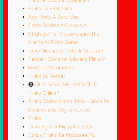
Electronic Come Ottenerlo?
Plinko Tu 888casino
App Plinko A Soldi Veri
Come Si Inizia A Giocare A
Strategie Per Massimizzare The
Vincite Al Plinko Game
Dove Giocare A Plinko In Croatia?
Perché I Giocatori Adorano Plinko?
Modalità Automatica
Plinko Su Netbet
Quali Sono I Migliori Giochi Di
Plinko Online?
Plinko Casino Game Italia – Gioca Per
Soldi Veri Nei Migliori Casinò
Plinko
Dove Agire A Plinko Nel 2024
Bonus Plinko, Le Proposée Più