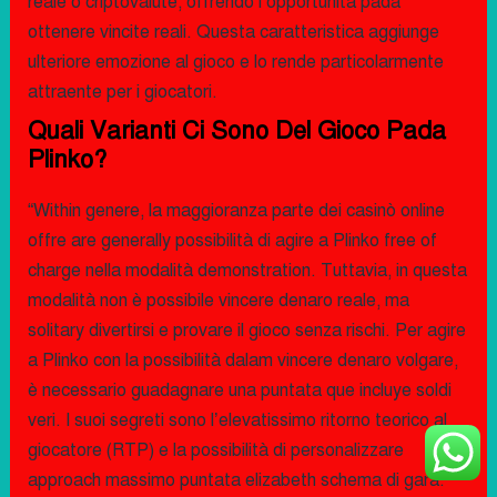
reale o criptovalute, offrendo l’opportunità pada
ottenere vincite reali. Questa caratteristica aggiunge
ulteriore emozione al gioco e lo rende particolarmente
attraente per i giocatori.
Quali Varianti Ci Sono Del Gioco Pada
Plinko?
“Within genere, la maggioranza parte dei casinò online
offre are generally possibilità di agire a Plinko free of
charge nella modalità demonstration. Tuttavia, in questa
modalità non è possibile vincere denaro reale, ma
solitary divertirsi e provare il gioco senza rischi. Per agire
a Plinko con la possibilità dalam vincere denaro volgare,
è necessario guadagnare una puntata que incluye soldi
veri. I suoi segreti sono l’elevatissimo ritorno teorico al
giocatore (RTP) e la possibilità di personalizzare
approach massimo puntata elizabeth schema di gara.