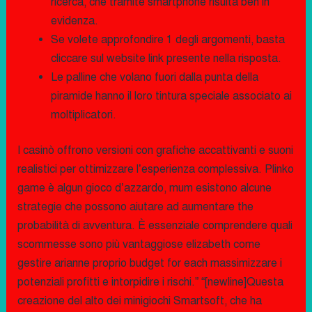
ricerca, che tramite smartphone risulta ben in
evidenza.
Se volete approfondire 1 degli argomenti, basta
cliccare sul website link presente nella risposta.
Le palline che volano fuori dalla punta della
piramide hanno il loro tintura speciale associato ai
moltiplicatori.
I casinò offrono versioni con grafiche accattivanti e suoni
realistici per ottimizzare l’esperienza complessiva. Plinko
game è algun gioco d’azzardo, mum esistono alcune
strategie che possono aiutare ad aumentare the
probabilità di avventura. È essenziale comprendere quali
scommesse sono più vantaggiose elizabeth come
gestire arianne proprio budget for each massimizzare i
potenziali profitti e intorpidire i rischi.” “[newline]Questa
creazione del alto dei minigiochi Smartsoft, che ha