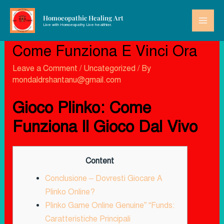
Homoeopathic Healing Art
Live with Homoeopathy Live healthier.
Plinko Gioco On-line Scopri
Come Funziona E Vinci Ora
Leave a Comment
/
Uncategorized
/ By
mondaldrshantanu@gmail.com
Gioco Plinko: Come
Funziona Il Gioco Dal Vivo
Content
Conclusione – Dovresti Giocare A
Plinko Online?
Plinko Game Online Genuine” “Funds:
Caratteristiche Principali