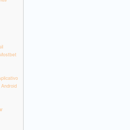
nus
il
Mostbet
plicativo
 Android
ar
e