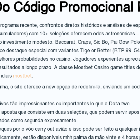
Do Código Promocional 
rograma recente, confrontos diretos históricos e análises de esp
cumuladores) com 10+ seleções oferecem odds astronómicas – e
 investimento modesto. Baccarat, Craps, Sic Bo, Pai Gow Po
ece destaque especial com variantes Tige or Better (RTP 99. 
lhores probabilidades no casino. Jogadores experientes apreci
esultados a longo prazo. A classe Mostbet Casino game titles d
ndiais
mostbet
.
ha, o site oferece a new opção de redefini-la, enviando um cód
vos tão impressionantes ou importantes lo que o Dota two.
 aposta que consiste em duas seleções, que podem servir apost
sados como segunda expresamente.
aques por o vôo carry out avião e isso pode ser feito a qualquer 
icamente, estão disponíveis mhh palma da mão vinte e 4 horas 