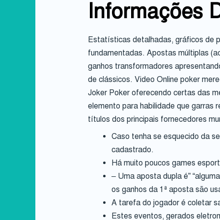
Informações 
Estatísticas detalhadas, gráficos de p
fundamentadas. Apostas múltiplas (a
ganhos transformadores apresentando
de clássicos. Video Online poker mer
Joker Poker oferecendo certas das me
elemento para habilidade que garras r
títulos dos principais fornecedores mu
Caso tenha se esquecido da sen
cadastrado.
Há muito poucos games esporti
– Uma aposta dupla é” “alguma
os ganhos da 1ª aposta são u
A tarefa do jogador é coletar s
Estes eventos, gerados eletron