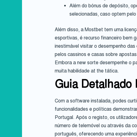
Além do bónus de depósito, op
selecionadas, caso optem pelo
Além disso, a Mostbet tem uma licenç
esportivas, é recurso financeiro bem
inestimável visitar o desempenho das
pelos cassinos e casas sobre apostas
Embora a new sorte desempenhe o pape
muita habilidade at the tática.
Guia Detalhado 
Com a software instalada, podes curti
funcionalidades e políticas demonstr
Portugal. Após o registo, os utilizado
número de telemóvel ou através da co
português, oferecendo uma experiência