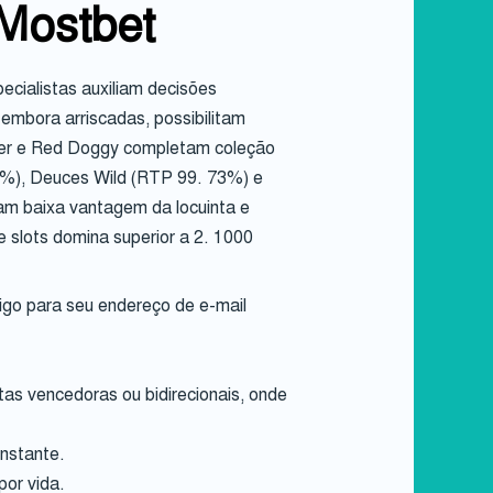
Mostbet
ecialistas auxiliam decisões
mbora arriscadas, possibilitam
ker e Red Doggy completam coleção
54%), Deuces Wild (RTP 99. 73%) e
am baixa vantagem da locuinta e
e slots domina superior a 2. 1000
igo para seu endereço de e-mail
as vencedoras ou bidirecionais, onde
instante.
por vida.