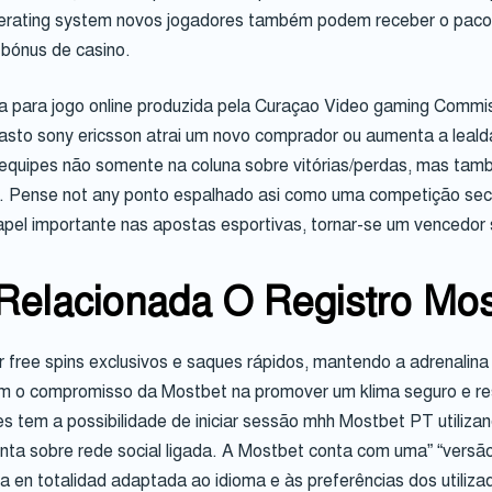
erating system novos jogadores também podem receber o pacot
 bónus de casino.
a para jogo online produzida pela Curaçao Video gaming Commi
 gasto sony ericsson atrai um novo comprador ou aumenta a leal
 equipes não somente na coluna sobre vitórias/perdas, mas tamb
. Pense not any ponto espalhado asi como uma competição secu
l importante nas apostas esportivas, tornar-se um vencedor s
Relacionada O Registro Mos
r free spins exclusivos e saques rápidos, mantendo a adrenalin
am o compromisso da Mostbet na promover um klima seguro e r
res tem a possibilidade de iniciar sessão mhh Mostbet PT utiliza
nta sobre rede social ligada. A Mostbet conta com uma” “versã
 en totalidad adaptada ao idioma e às preferências dos utiliza