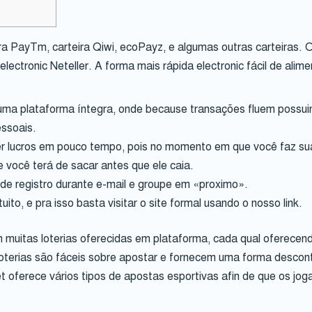
eira PayTm, carteira Qiwi, ecoPayz, e algumas outras carteiras
electronic Neteller. A forma mais rápida electronic fácil de alim
ma plataforma íntegra, onde because transações fluem possuind
ssoais.
er lucros em pouco tempo, pois no momento em que você faz sua 
 você terá de sacar antes que ele caia.
de registro durante e-mail e groupe em «proximo».
ito, e pra isso basta visitar o site formal usando o nosso link.
m muitas loterias oferecidas em plataforma, cada qual oferec
loterias são fáceis sobre apostar e fornecem uma forma descon
t oferece vários tipos de apostas esportivas afin de que os jo