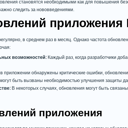
овления становятся необходимыми как для повышения безо
важно следить за нововведениями.
овлений приложения 
егулярно, в среднем раз в месяц. Однако частота обновле
ючая:
ных возможностей:
Каждый раз, когда разработчики доб
в приложении обнаружены критические ошибки, обновления
огут быть вызваны необходимостью улучшения защиты да
стве:
В некоторых случаях, обновления могут быть связаны
влений приложения