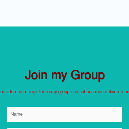
Join my Group
il address to register to my group and subscription delivered on