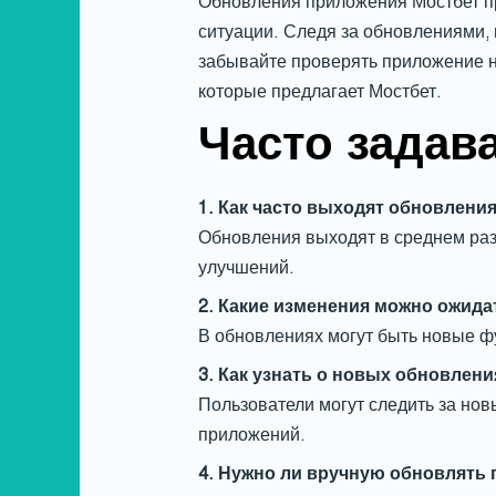
Обновления приложения Мостбет про
ситуации. Следя за обновлениями, 
забывайте проверять приложение на
которые предлагает Мостбет.
Часто задав
1. Как часто выходят обновлени
Обновления выходят в среднем раз 
улучшений.
2. Какие изменения можно ожида
В обновлениях могут быть новые ф
3. Как узнать о новых обновлен
Пользователи могут следить за но
приложений.
4. Нужно ли вручную обновлять