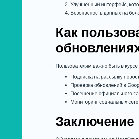
Улучшенный интерфейс, кото
Безопасность данных на бол
Как пользов
обновления
Пользователям важно быть в курсе 
Подписка на рассылку новост
Проверка обновлений в Googl
Посещение официального сай
Мониторинг социальных сете
Заключение