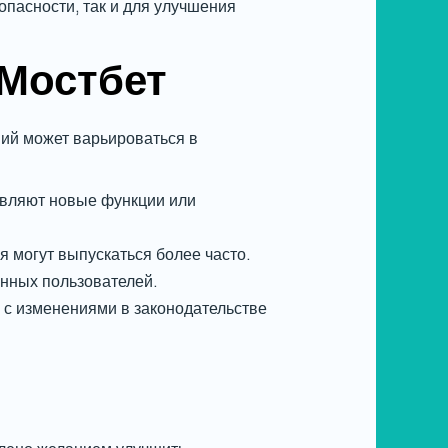
пасности, так и для улучшения
Мостбет
ний может варьироваться в
авляют новые функции или
 могут выпускаться более часто.
нных пользователей.
 с изменениями в законодательстве