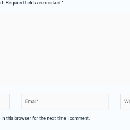
ed.
Required fields are marked
*
in this browser for the next time I comment.