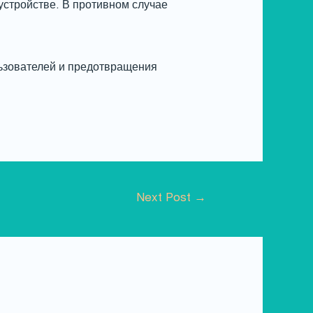
устройстве. В противном случае
ьзователей и предотвращения
Next Post
→