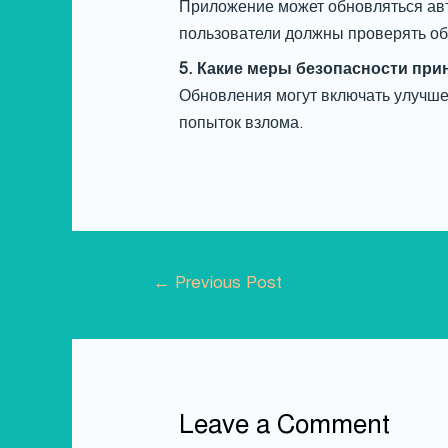
Приложение может обновляться авт
пользователи должны проверять о
5. Какие меры безопасности пр
Обновления могут включать улучше
попыток взлома.
←
Previous Post
Leave a Comment