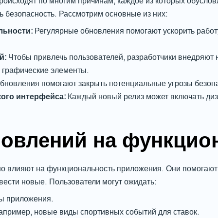
оисходят по многим причинам, каждое из которых обусло
ь безопасность. Рассмотрим основные из них:
льности:
Регулярные обновления помогают ускорить работ
й:
Чтобы привлечь пользователей, разработчики внедряют 
 графические элементы.
новления помогают закрыть потенциальные угрозы безопасн
ого интерфейса:
Каждый новый релиз может включать диз
овлений на функцио
о влияют на функциональность приложения. Они помогают 
вести новые. Пользователи могут ожидать:
ы приложения.
пример, новые виды спортивных событий для ставок.