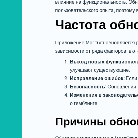
влияние на функциональность. Обн
пользовательского опыта, поэтому 
Частота обн
Приложение Мостбет обновляется р
зависимости от ряда факторов, вкл
Выход новых функциональ
улучшают существующие.
Исправление ошибок:
Если 
Безопасность:
Обновления м
Изменения в законодатель
о гемблинге.
Причины обно