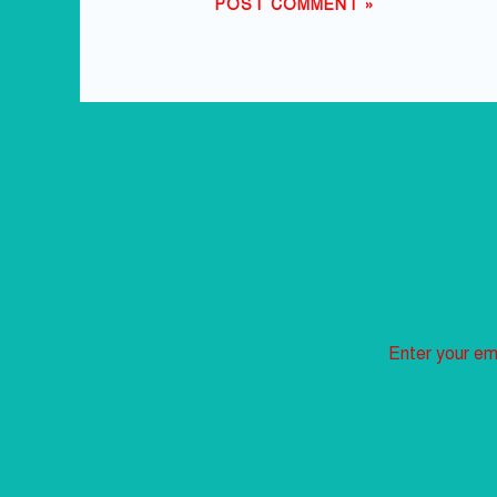
Enter your ema