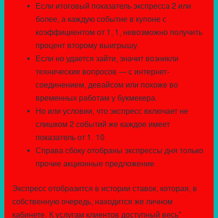
Если итоговый показатель экспресса 2 или
более, а каждую событие в купоне с
коэффициентом от 1, 1, невозможно получить
процент второму выигрышу.
Если но удается зайти, значит возникли
технические вопросов — с интернет-
соединением, девайсом или похоже во
временных работам у букмекера.
Но или условии, что экспресс включает не
слишком 2 событий же каждое имеет
показатель от 1. 10.
Справа сбоку отобраны экспрессы дня только
прочие акционные предложение.
Экспресс отобразится в истории ставок, которая, в
собственную очередь, находится же личном
кабинете. К услугам клиентов доступный весь”