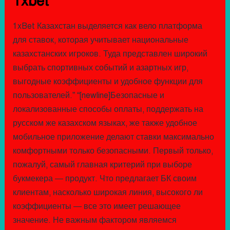
1xbet
1xBet Казахстан выделяется как вело платформа
для ставок, которая учитывает национальные
казахстанских игроков. Туда представлен широкий
выбрать спортивных событий и азартных игр,
выгодные коэффициенты и удобное функции для
пользователей.” “[newline]Безопасные и
локализованные способы оплаты, поддержать на
русском же казахском языках, же также удобное
мобильное приложение делают ставки максимально
комфортными только безопасными. Первый только,
пожалуй, самый главная критерий при выборе
букмекера — продукт. Что предлагает БК своим
клиентам, насколько широкая линия, высокого ли
коэффициенты — все это имеет решающее
значение. Не важным фактором являемся