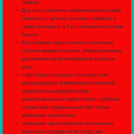
неделю.
Дли этого заключите комбинированное пари
(экспрессы, цепочки, системы, стайеры), в
сумму выигрыша, и 5 раз превышали размер
бонуса.
В платформе представлены спортивные
события мирового уровня, киберспортивные
дисциплины же разнообразные азартные
игры.
1xBet Казахстан резво стал известной
международной букмекерской компанией,
предлагалось широкий выбор
немногочисленных видов спорта и удобные
ставки через официальный сайт только
мобильное приложение.
Заведение гарантированно выплачивает
выигрыши игрокам после чтобы, как