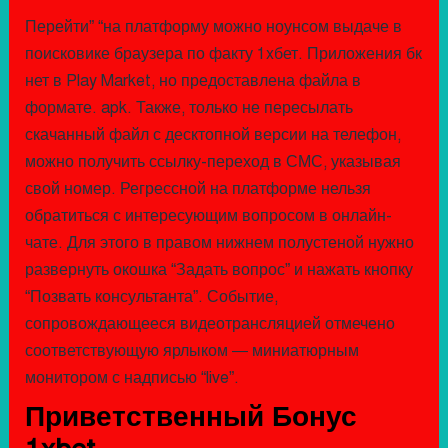
Перейти” “на платформу можно ноунсом выдаче в
поисковике браузера по факту 1xбет. Приложения бк
нет в Play Market, но предоставлена файла в
формате. apk. Также, только не пересылать
скачанный файл с десктопной версии на телефон,
можно получить ссылку-переход в СМС, указывая
свой номер. Регрессной на платформе нельзя
обратиться с интересующим вопросом в онлайн-
чате. Для этого в правом нижнем полустеной нужно
развернуть окошка “Задать вопрос” и нажать кнопку
“Позвать консультанта”. Событие,
сопровождающееся видеотрансляцией отмечено
соответствующую ярлыком — миниатюрным
монитором с надписью “live”.
Приветственный Бонус