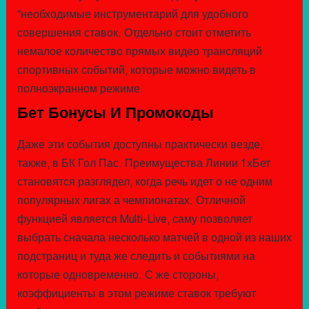
“необходимые инструментарий для удобного
совершения ставок. Отдельно стоит отметить
немалое количество прямых видео трансляций
спортивных событий, которые можно видеть в
полноэкранном режиме.
Бет Бонусы И Промокоды
Даже эти события доступны практически везде,
также, в БК Гол Пас. Преимущества Линии 1хБет
становятся разглядел, когда речь идет о не одним
популярных лигах а чемпионатах. Отличной
функцией является Multi-Live, саму позволяет
выбрать сначала несколько матчей в одной из наших
подстраниц и туда же следить и событиями на
которые одновременно. С же стороны,
коэффициенты в этом режиме ставок требуют