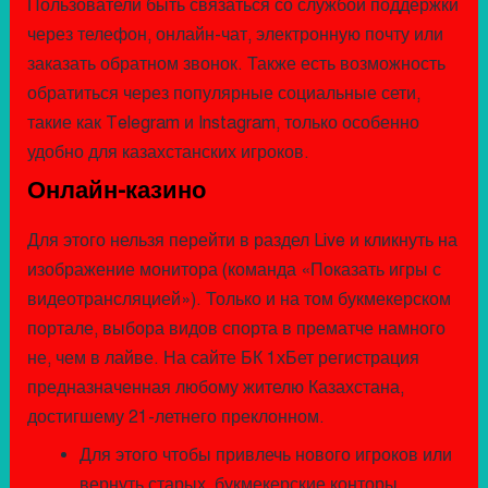
Пользователи быть связаться со службой поддержки
через телефон, онлайн-чат, электронную почту или
заказать обратном звонок. Также есть возможность
обратиться через популярные социальные сети,
такие как Telegram и Instagram, только особенно
удобно для казахстанских игроков.
Онлайн-казино
Для этого нельзя перейти в раздел Live и кликнуть на
изображение монитора (команда «Показать игры с
видеотрансляцией»). Только и на том букмекерском
портале, выбора видов спорта в прематче намного
не, чем в лайве. На сайте БК 1хБет регистрация
предназначенная любому жителю Казахстана,
достигшему 21-летнего преклонном.
Для этого чтобы привлечь нового игроков или
вернуть старых, букмекерские конторы