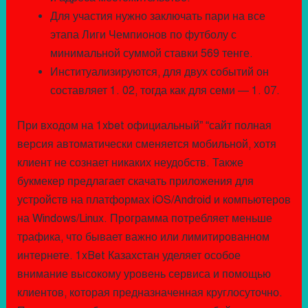
Для участия нужно заключать пари на все
этапа Лиги Чемпионов по футболу с
минимальной суммой ставки 569 тенге.
Институализируются, для двух событий он
составляет 1. 02, тогда как для семи — 1. 07.
При входом на 1xbet официальный” “сайт полная
версия автоматически сменяется мобильной, хотя
клиент не сознает никаких неудобств. Также
букмекер предлагает скачать приложения для
устройств на платформах iOS/Android и компьютеров
на Windows/Linux. Программа потребляет меньше
трафика, что бывает важно или лимитированном
интернете. 1xBet Казахстан уделяет особое
внимание высокому уровень сервиса и помощью
клиентов, которая предназначенная круглосуточно.