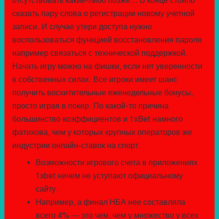
отсутствовать какие-либо позже… В конце стоило
сказать пару слова о регистрации новому учетной
записи. И случае утери доступа нужно
воспользоваться функцией восстановления пароля
например связаться с технической поддержкой.
Начать игру можно на фишки, если нет уверенности
в собственных силах. Все игроки имеет шанс
получить восхитительные еженедельные бонусы,
просто играя в покер. По какой-то причина
большинство коэффициентов и 1xBet намного
фатихова, чем у которых крупных операторов же
индустрии онлайн-ставок на спорт.
Возможности игрового счета в приложениях
1xbet ничем не уступают официальному
сайту.
Например, а финал НБА нее составляла
всего 4% — это чем, чем у множество у всех