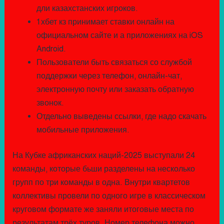
дли казахстанских игроков.
1хбет кз принимает ставки онлайн на
официальном сайте и а приложениях на iOS
Android.
Пользователи быть связаться со службой
поддержки через телефон, онлайн-чат,
электронную почту или заказать обратную
звонок.
Отдельно выведены ссылки, где надо скачать
мобильные приложения.
На Кубке африканских наций-2025 выступали 24
команды, которые бьши разделены на несколько
групп по три команды в одна. Внутри квартетов
коллективы провели по одного игре в классическом
круговом формате же заняли итоговые места по
результатам трёх туров. Номер телефона можно