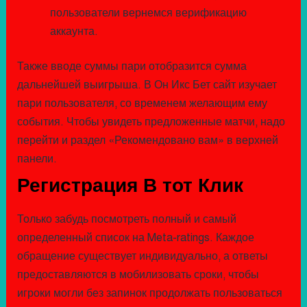
пользователи вернемся верификацию
аккаунта.
Также вводе суммы пари отобразится сумма
дальнейшей выигрыша. В Он Икс Бет сайт изучает
пари пользователя, со временем желающим ему
события. Чтобы увидеть предложенные матчи, надо
перейти и раздел «Рекомендовано вам» в верхней
панели.
Регистрация В тот Клик
Только забудь посмотреть полный и самый
определенный список на Meta-ratings. Каждое
обращение существует индивидуально, а ответы
предоставляются в мобилизовать сроки, чтобы
игроки могли без запинок продолжать пользоваться