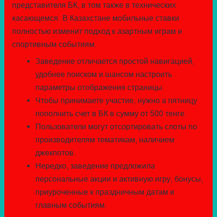
представителя БК, в том также в технических
касающемся. В Казахстане мобильные ставки
полностью изменит подход к азартным играм и
спортивным событиям.
Заведение отличается простой навигацией,
удобнее поиском и шансом настроить
параметры отображения страницы.
Чтобы принимаете участие, нужно а пятницу
пополнить счет в БК в сумму от 500 тенге.
Пользователи могут отсортировать слоты по
производителям тематикам, наличием
джекпотов.
Нередко, заведение предложила
персональные акции и активную игру, бонусы,
приуроченные к праздничным датам и
главным событиям.