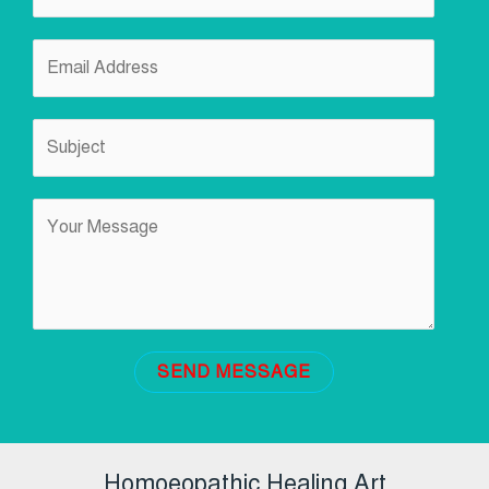
SEND MESSAGE
Homoeopathic Healing Art