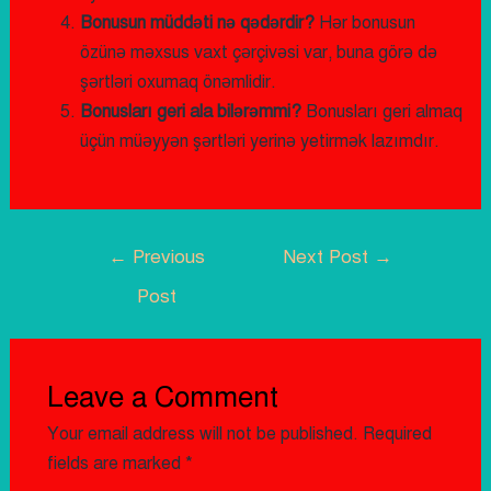
Bonusun müddəti nə qədərdir?
Hər bonusun
özünə məxsus vaxt çərçivəsi var, buna görə də
şərtləri oxumaq önəmlidir.
Bonusları geri ala bilərəmmi?
Bonusları geri almaq
üçün müəyyən şərtləri yerinə yetirmək lazımdır.
←
Previous
Next Post
→
Post
Leave a Comment
Your email address will not be published.
Required
fields are marked
*