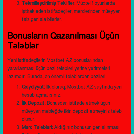
Təkmilləşdirilmiş Təkliflər:
Müxtəlif oyunlarda
iştirak edən istifadəçilər, mərclərindən müəyyən
faiz geri ala bilərlər.
Bonusların Qazanılması Üçün
Tələblər
Yeni istifadəçilərin Mostbet AZ bonuslarından
yararlanması üçün bəzi tələbləri yerinə yetirmələri
lazımdır. Burada, ən önəmli tələblərdən bəziləri:
Qeydiyyat:
İlk olaraq, Mostbet AZ saytında yeni
hesab açmalısınız.
İlk Depozit:
Bonusdan istifadə etmək üçün
müəyyən məbləğdə ilkin depozit etməyiniz tələb
olunur.
Mərc Tələbləri:
Aldığınız bonusun geri alınması