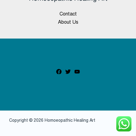
Contact
About Us
Copyright © 2026 Homoeopathic Healing Art