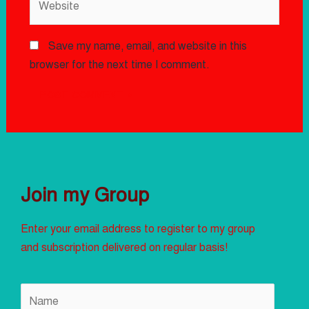
Save my name, email, and website in this
browser for the next time I comment.
Join my Group
Enter your email address to register to my group
and subscription delivered on regular basis!