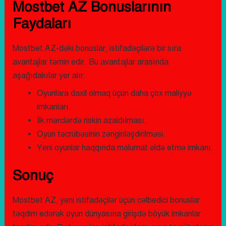
Mostbet AZ Bonuslarının
Faydaları
Mostbet AZ-dəki bonuslar, istifadəçilərə bir sıra
avantajlar təmin edir. Bu avantajlar arasında
aşağıdakılar yer alır:
Oyunlara daxil olmaq üçün daha çox maliyyə
imkanları.
İlk mərclərdə riskin azaldılması.
Oyun təcrübəsinin zənginləşdirilməsi.
Yeni oyunlar haqqında məlumat əldə etmə imkanı.
Sonuç
Mostbet AZ, yeni istifadəçilər üçün cəlbedici bonuslar
təqdim edərək oyun dünyasına girişdə böyük imkanlar