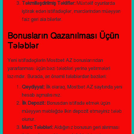
Təkmilləşdirilmiş Təkliflər:
Müxtəlif oyunlarda
iştirak edən istifadəçilər, mərclərindən müəyyən
faiz geri ala bilərlər.
Bonusların Qazanılması Üçün
Tələblər
Yeni istifadəçilərin Mostbet AZ bonuslarından
yararlanması üçün bəzi tələbləri yerinə yetirmələri
lazımdır. Burada, ən önəmli tələblərdən bəziləri:
Qeydiyyat:
İlk olaraq, Mostbet AZ saytında yeni
hesab açmalısınız.
İlk Depozit:
Bonusdan istifadə etmək üçün
müəyyən məbləğdə ilkin depozit etməyiniz tələb
olunur.
Mərc Tələbləri:
Aldığınız bonusun geri alınması