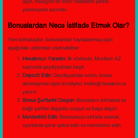
üçün, müəyyən bir mərc tələblərini yerinə
yetirməyiniz lazımdır.
Bonuslardan Necə İstifadə Etmək Olar?
Yeni istifadəçilər, bonuslardan faydalanmaq üçün
aşağıdakı addımları izləməlidirlər:
Hesabınızı Yaradın:
İlk növbədə, Mostbet AZ
saytında qeydiyyatdan keçin.
Depozit Edin:
Qeydiyyatdan sonra, bonus
aktivləşməsi üçün istədiyiniz məbləği hesabınıza
yatırın.
Bonus Şərtlərini Oxuyun:
Bonusların istifadəsi ilə
bağlı şərtləri diqqətlə oxuyun və başa düşün.
Mərclərinizi Edin:
Bonusunuzu istifadə edərək,
oyunlarda qərar qəbul edin və mərclərinizi edin.