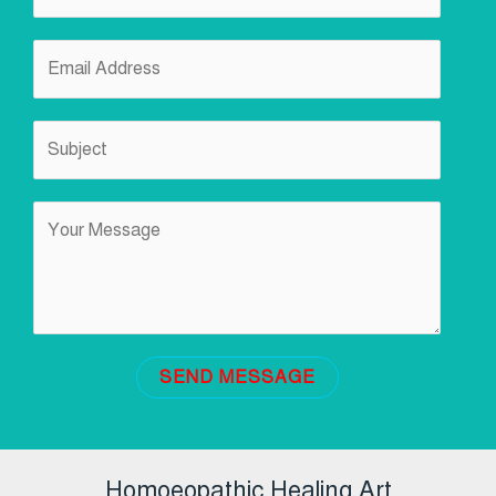
SEND MESSAGE
Homoeopathic Healing Art