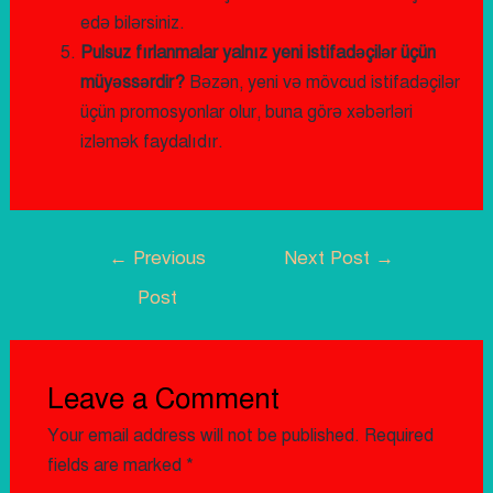
edə bilərsiniz.
Pulsuz fırlanmalar yalnız yeni istifadəçilər üçün
müyəssərdir?
Bəzən, yeni və mövcud istifadəçilər
üçün promosyonlar olur, buna görə xəbərləri
izləmək faydalıdır.
←
Previous
Next Post
→
Post
Leave a Comment
Your email address will not be published.
Required
fields are marked
*