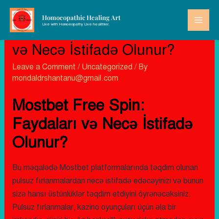
Homoeopathic Healing Art
Live with Homoeopathy Live healthier.
Mostbet Free Spin: Faydaları
və Necə İstifadə Olunur?
Leave a Comment
/
Uncategorized
/ By
mondaldrshantanu@gmail.com
Mostbet Free Spin:
Faydaları və Necə İstifadə
Olunur?
Bu məqalədə Mostbet platformalarında təqdim olunan
pulsuz fırlanmalardan necə istifadə edəcəyinizi və bunun
sizə hansı üstünlüklər təqdim etdiyini öyrənəcəksiniz.
Pulsuz fırlanmalar, kazino oyunçuları üçün əla bir