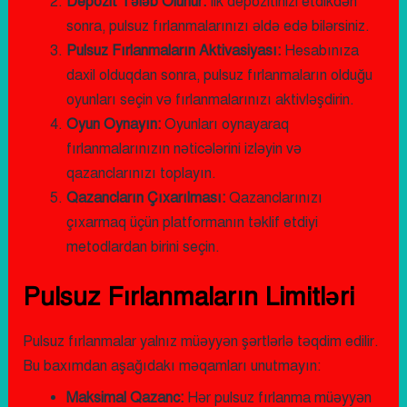
Depozit Tələb Olunur:
İlk depozitinizi etdikdən
sonra, pulsuz fırlanmalarınızı əldə edə bilərsiniz.
Pulsuz Fırlanmaların Aktivasiyası:
Hesabınıza
daxil olduqdan sonra, pulsuz fırlanmaların olduğu
oyunları seçin və fırlanmalarınızı aktivləşdirin.
Oyun Oynayın:
Oyunları oynayaraq
fırlanmalarınızın nəticələrini izləyin və
qazanclarınızı toplayın.
Qazancların Çıxarılması:
Qazanclarınızı
çıxarmaq üçün platformanın təklif etdiyi
metodlardan birini seçin.
Pulsuz Fırlanmaların Limitləri
Pulsuz fırlanmalar yalnız müəyyən şərtlərlə təqdim edilir.
Bu baxımdan aşağıdakı məqamları unutmayın:
Maksimal Qazanc:
Hər pulsuz fırlanma müəyyən