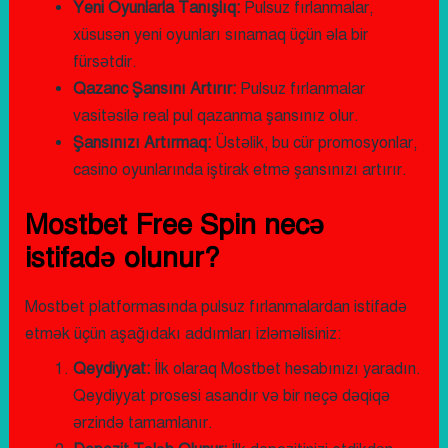
Yeni Oyunlarla Tanışlıq:
Pulsuz fırlanmalar,
xüsusən yeni oyunları sınamaq üçün əla bir
fürsətdir.
Qazanc Şansını Artırır:
Pulsuz fırlanmalar
vasitəsilə real pul qazanma şansınız olur.
Şansınızı Artırmaq:
Üstəlik, bu cür promosyonlar,
casino oyunlarında iştirak etmə şansınızı artırır.
Mostbet Free Spin necə
istifadə olunur?
Mostbet platformasında pulsuz fırlanmalardan istifadə
etmək üçün aşağıdakı addımları izləməlisiniz:
Qeydiyyat:
İlk olaraq Mostbet hesabınızı yaradın.
Qeydiyyat prosesi asandır və bir neçə dəqiqə
ərzində tamamlanır.