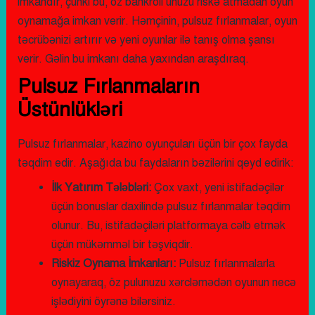
imkandır, çünki bu, öz bankroll’unuzu riskə atmadan oyun
oynamağa imkan verir. Həmçinin, pulsuz fırlanmalar, oyun
təcrübənizi artırır və yeni oyunlar ilə tanış olma şansı
verir. Gəlin bu imkanı daha yaxından araşdıraq.
Pulsuz Fırlanmaların
Üstünlükləri
Pulsuz fırlanmalar, kazino oyunçuları üçün bir çox fayda
təqdim edir. Aşağıda bu faydaların bəzilərini qeyd edirik:
İlk Yatırım Tələbləri:
Çox vaxt, yeni istifadəçilər
üçün bonuslar daxilində pulsuz fırlanmalar təqdim
olunur. Bu, istifadəçiləri platformaya cəlb etmək
üçün mükəmməl bir təşviqdir.
Riskiz Oynama İmkanları:
Pulsuz fırlanmalarla
oynayaraq, öz pulunuzu xərcləmədən oyunun necə
işlədiyini öyrənə bilərsiniz.