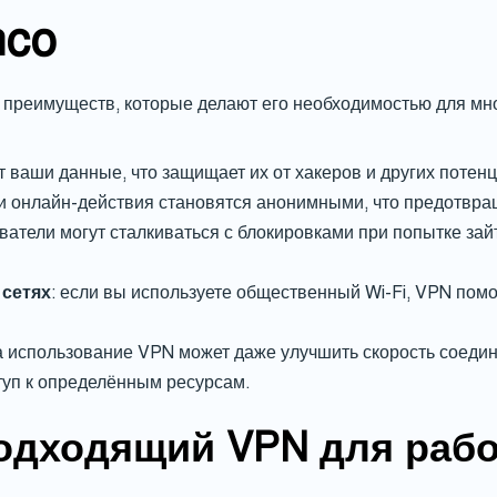
nco
д преимуществ, которые делают его необходимостью для мн
 ваши данные, что защищает их от хакеров и других потенц
и онлайн-действия становятся анонимными, что предотвра
ователи могут сталкиваться с блокировками при попытке зай
сетях
: если вы используете общественный Wi-Fi, VPN пом
да использование VPN может даже улучшить скорость соедин
туп к определённым ресурсам.
одходящий VPN для рабо