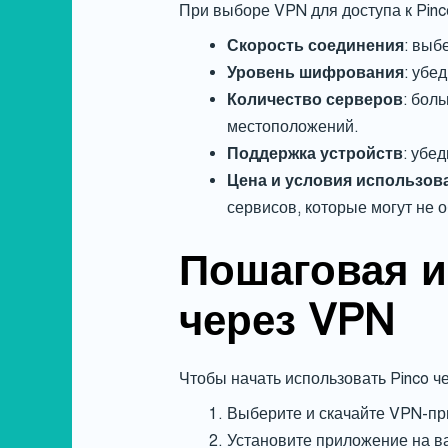
При выборе VPN для доступа к Pinc
Скорость соединения
: выб
Уровень шифрования
: убе
Количество серверов
: бол
местоположений.
Поддержка устройств
: убе
Цена и условия использов
сервисов, которые могут не 
Пошаговая ин
через VPN
Чтобы начать использовать Pinco ч
Выберите и скачайте VPN-пр
Установите приложение на ва