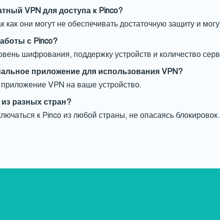
атный VPN для доступа к Pinco?
к как они могут не обеспечивать достаточную защиту и могу
аботы с Pinco?
овень шифрования, поддержку устройств и количество серв
циальное приложение для использования VPN?
ь приложение VPN на ваше устройство.
o из разных стран?
ючаться к Pinco из любой страны, не опасаясь блокировок.