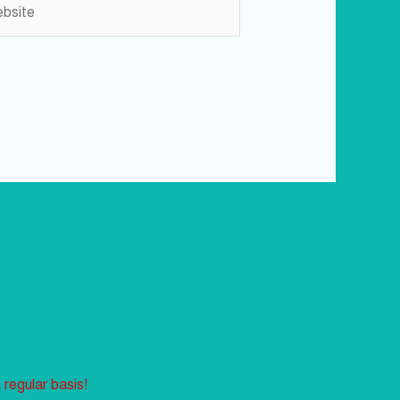
 regular basis!