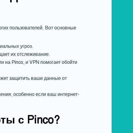
огих пользователей. Вот основные
иальных угроз.
щает их отслеживание.
ти на Pinco, и VPN помогает обойти
ожет защитить ваши данные от
ения, особенно если ваш интернет-
ты с Pinco?