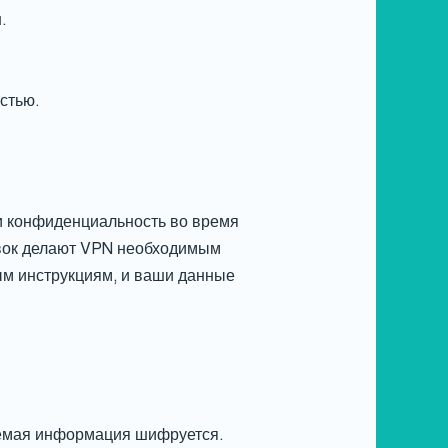
.
стью.
и конфиденциальность во время
овок делают VPN необходимым
ым инструкциям, и ваши данные
аемая информация шифруется.