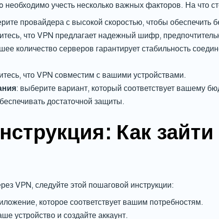
o необходимо учесть несколько важных факторов. На что с
ерите провайдера с высокой скоростью, чтобы обеспечить 
дитесь, что VPN предлагает надежный шифр, предпочтитель
ьшее количество серверов гарантирует стабильность соеди
дитесь, что VPN совместим с вашими устройствами.
ания
: выберите вариант, который соответствует вашему бю
обеспечивать достаточной защиты.
струкция: Как зайти 
ерез VPN, следуйте этой пошаговой инструкции:
иложение, которое соответствует вашим потребностям.
ше устройство и создайте аккаунт.