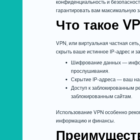
конфиденциальность и безопасность
гарантировать вам максимальную з
Что такое VP
VPN, или виртуальная частная сет
скрыть ваше истинное IP-адрес и з
Шифрование данных — инфор
прослушивания.
Скрытие IP-адреса — ваш нас
Доступ к заблокированным р
заблокированным сайтам.
Использование VPN особенно рекоме
информацию и финансы.
Преимуществ