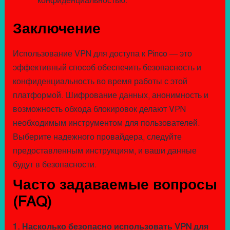
конфиденциальностью.
Заключение
Использование VPN для доступа к Pinco — это
эффективный способ обеспечить безопасность и
конфиденциальность во время работы с этой
платформой. Шифрование данных, анонимность и
возможность обхода блокировок делают VPN
необходимым инструментом для пользователей.
Выберите надежного провайдера, следуйте
предоставленным инструкциям, и ваши данные
будут в безопасности.
Часто задаваемые вопросы
(FAQ)
1. Насколько безопасно использовать VPN для