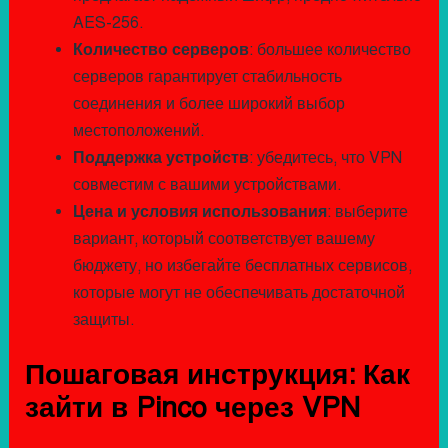
AES-256.
Количество серверов
: большее количество
серверов гарантирует стабильность
соединения и более широкий выбор
местоположений.
Поддержка устройств
: убедитесь, что VPN
совместим с вашими устройствами.
Цена и условия использования
: выберите
вариант, который соответствует вашему
бюджету, но избегайте бесплатных сервисов,
которые могут не обеспечивать достаточной
защиты.
Пошаговая инструкция: Как
зайти в Pinco через VPN