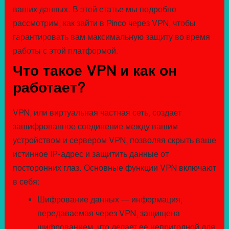
ваших данных. В этой статье мы подробно
рассмотрим, как зайти в Pinco через VPN, чтобы
гарантировать вам максимальную защиту во время
работы с этой платформой.
Что такое VPN и как он
работает?
VPN, или виртуальная частная сеть, создает
зашифрованное соединение между вашим
устройством и сервером VPN, позволяя скрыть ваше
истинное IP-адрес и защитить данные от
посторонних глаз. Основные функции VPN включают
в себя:
Шифрование данных — информация,
передаваемая через VPN, защищена
шифрованием, что делает ее непригодной для