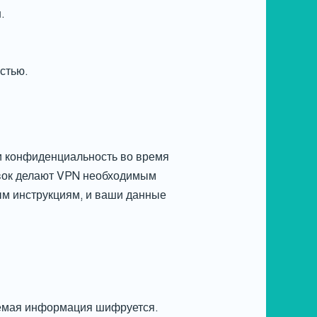
.
стью.
и конфиденциальность во время
овок делают VPN необходимым
ым инструкциям, и ваши данные
аемая информация шифруется.