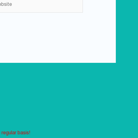
 regular basis!