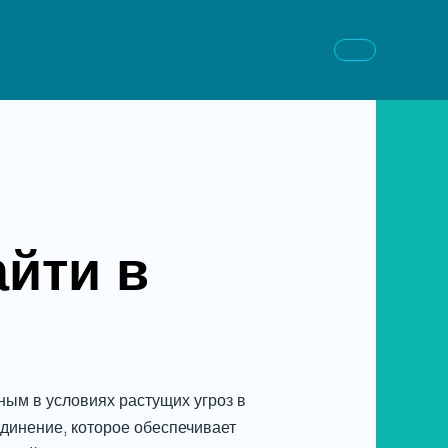
Home
About Us
Contact
Blog
айти в
ьным в условиях растущих угроз в
динение, которое обеспечивает