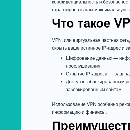
конфиденциальность и безопасность
гарантировать вам максимальную з
Что такое VP
VPN, или виртуальная частная сет
скрыть ваше истинное IP-адрес и з
Шифрование данных — инфор
прослушивания.
Скрытие IP-адреса — ваш нас
Доступ к заблокированным р
заблокированным сайтам.
Использование VPN особенно рекоме
информацию и финансы.
Преимуществ