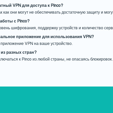
атный VPN для доступа к Pinco?
к как они могут не обеспечивать достаточную защиту и могу
аботы с Pinco?
овень шифрования, поддержку устройств и количество серв
циальное приложение для использования VPN?
ь приложение VPN на ваше устройство.
o из разных стран?
ючаться к Pinco из любой страны, не опасаясь блокировок.