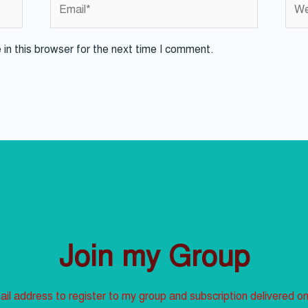
in this browser for the next time I comment.
Join my Group
il address to register to my group and subscription delivered on