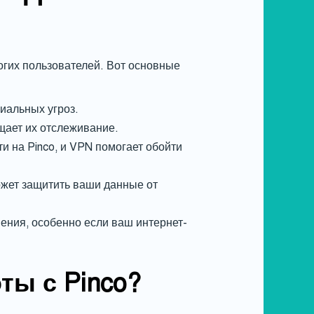
огих пользователей. Вот основные
иальных угроз.
щает их отслеживание.
ти на Pinco, и VPN помогает обойти
ожет защитить ваши данные от
ения, особенно если ваш интернет-
ты с Pinco?