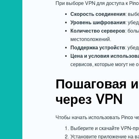
При выборе VPN для доступа к Pinc
Скорость соединения
: выб
Уровень шифрования
: убе
Количество серверов
: бол
местоположений.
Поддержка устройств
: убе
Цена и условия использов
сервисов, которые могут не 
Пошаговая ин
через VPN
Чтобы начать использовать Pinco ч
Выберите и скачайте VPN-пр
Установите приложение на ва