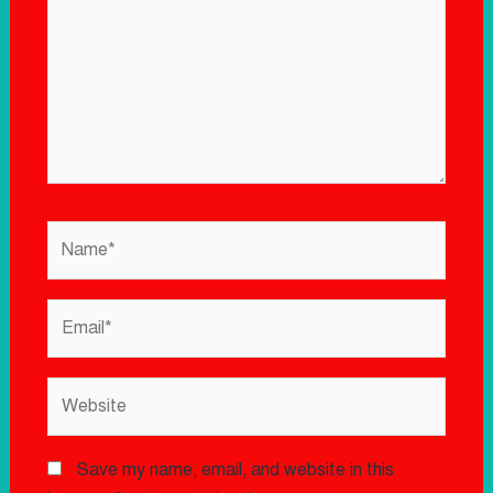
Save my name, email, and website in this