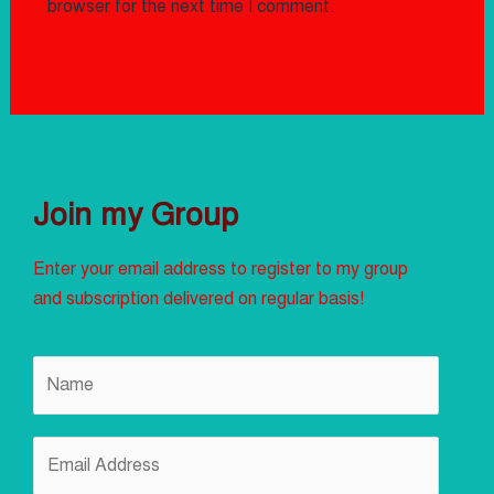
browser for the next time I comment.
Join my Group
Enter your email address to register to my group
and subscription delivered on regular basis!