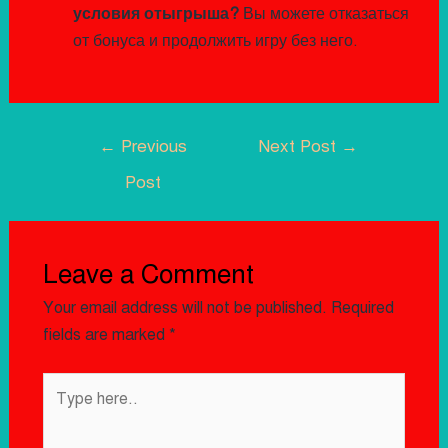
условия отыгрыша?
Вы можете отказаться
от бонуса и продолжить игру без него.
←
Previous
Next Post
→
Post
Leave a Comment
Your email address will not be published.
Required
fields are marked
*