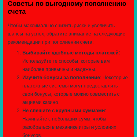
Советы по выгодному пополнению
счета
Чтобы максимально снизить риски и увеличить
шансы на успех, обратите внимание на следующие
рекомендации при пополнении счета:
Выбирайте удобные методы платежей:
Используйте те способы, которые вам
наиболее привычны и надежны.
Изучите бонусы за пополнение:
Некоторые
платежные системы могут предоставлять
свои бонусы, которые можно совместить с
акциями казино.
Не спешите с крупными суммами:
Начинайте с небольших сумм, чтобы
разобраться в механике игры и условиях
бонусов.