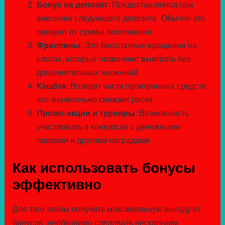
Бонус на депозит:
Предоставляется при
внесении следующего депозита. Обычно это
процент от суммы пополнения.
Фриспины:
Это бесплатные вращения на
слотах, которые позволяют выиграть без
дополнительных вложений.
Кэшбэк:
Возврат части проигранных средств,
что значительно снижает риски.
Промо-акции и турниры:
Возможность
участвовать в конкурсах с денежными
призами и другими наградами.
Как использовать бонусы
эффективно
Для того чтобы получить максимальную выгоду от
бонусов, необходимо следовать нескольким