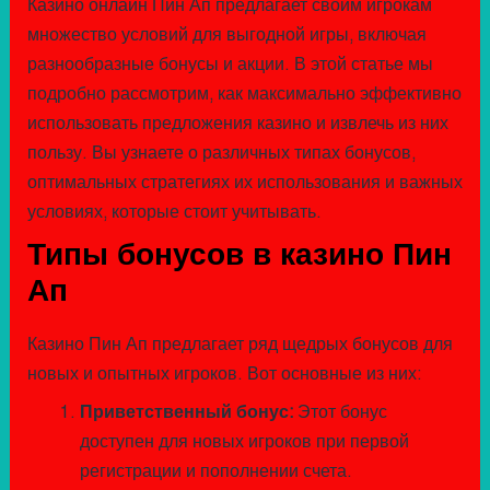
Казино онлайн Пин Ап предлагает своим игрокам
множество условий для выгодной игры, включая
разнообразные бонусы и акции. В этой статье мы
подробно рассмотрим, как максимально эффективно
использовать предложения казино и извлечь из них
пользу. Вы узнаете о различных типах бонусов,
оптимальных стратегиях их использования и важных
условиях, которые стоит учитывать.
Типы бонусов в казино Пин
Ап
Казино Пин Ап предлагает ряд щедрых бонусов для
новых и опытных игроков. Вот основные из них:
Приветственный бонус:
Этот бонус
доступен для новых игроков при первой
регистрации и пополнении счета.