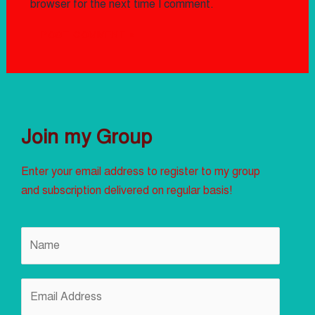
browser for the next time I comment.
Join my Group
Enter your email address to register to my group
and subscription delivered on regular basis!