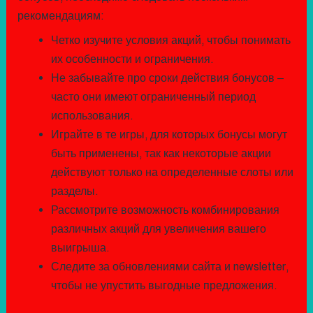
рекомендациям:
Четко изучите условия акций, чтобы понимать
их особенности и ограничения.
Не забывайте про сроки действия бонусов –
часто они имеют ограниченный период
использования.
Играйте в те игры, для которых бонусы могут
быть применены, так как некоторые акции
действуют только на определенные слоты или
разделы.
Рассмотрите возможность комбинирования
различных акций для увеличения вашего
выигрыша.
Следите за обновлениями сайта и newsletter,
чтобы не упустить выгодные предложения.