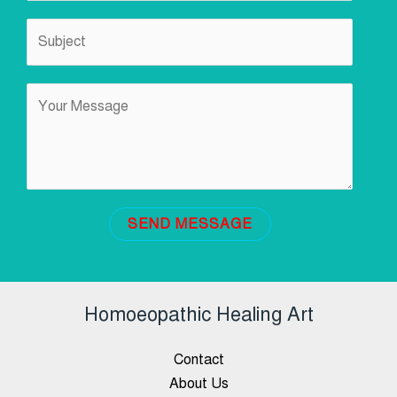
SEND MESSAGE
Homoeopathic Healing Art
Contact
About Us