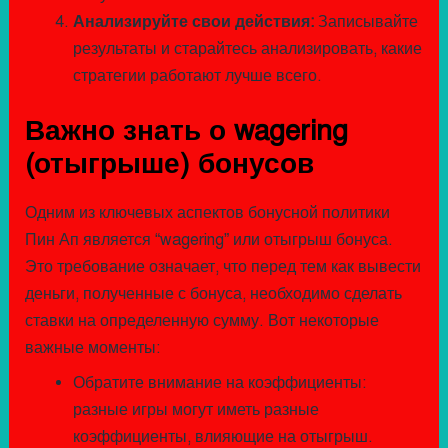
Анализируйте свои действия:
Записывайте
результаты и старайтесь анализировать, какие
стратегии работают лучше всего.
Важно знать о wagering
(отыгрыше) бонусов
Одним из ключевых аспектов бонусной политики
Пин Ап является “wagering” или отыгрыш бонуса.
Это требование означает, что перед тем как вывести
деньги, полученные с бонуса, необходимо сделать
ставки на определенную сумму. Вот некоторые
важные моменты:
Обратите внимание на коэффициенты:
разные игры могут иметь разные
коэффициенты, влияющие на отыгрыш.