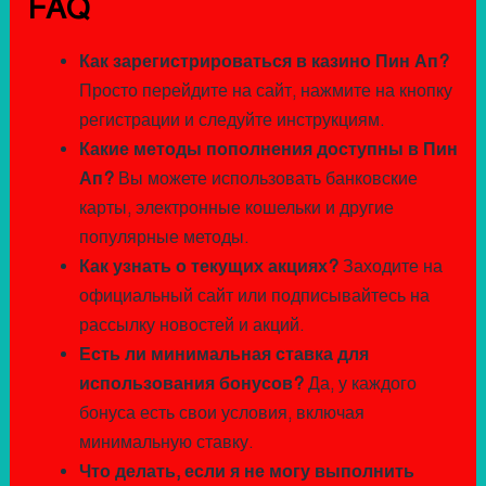
FAQ
Как зарегистрироваться в казино Пин Ап?
Просто перейдите на сайт, нажмите на кнопку
регистрации и следуйте инструкциям.
Какие методы пополнения доступны в Пин
Ап?
Вы можете использовать банковские
карты, электронные кошельки и другие
популярные методы.
Как узнать о текущих акциях?
Заходите на
официальный сайт или подписывайтесь на
рассылку новостей и акций.
Есть ли минимальная ставка для
использования бонусов?
Да, у каждого
бонуса есть свои условия, включая
минимальную ставку.
Что делать, если я не могу выполнить