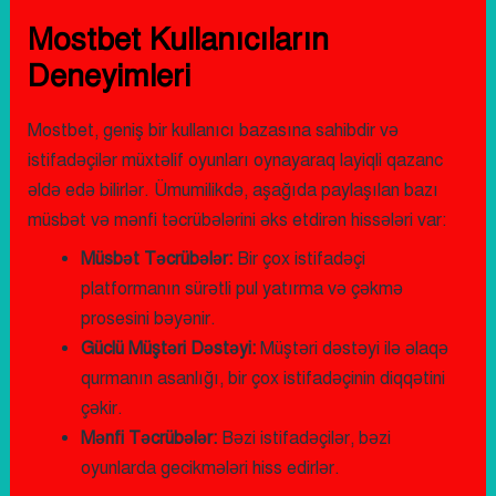
Mostbet Kullanıcıların
Deneyimleri
Mostbet, geniş bir kullanıcı bazasına sahibdir və
istifadəçilər müxtəlif oyunları oynayaraq layiqli qazanc
əldə edə bilirlər. Ümumilikdə, aşağıda paylaşılan bazı
müsbət və mənfi təcrübələrini əks etdirən hissələri var:
Müsbət Təcrübələr:
Bir çox istifadəçi
platformanın sürətli pul yatırma və çəkmə
prosesini bəyənir.
Güclü Müştəri Dəstəyi:
Müştəri dəstəyi ilə əlaqə
qurmanın asanlığı, bir çox istifadəçinin diqqətini
çəkir.
Mənfi Təcrübələr:
Bəzi istifadəçilər, bəzi
oyunlarda gecikmələri hiss edirlər.