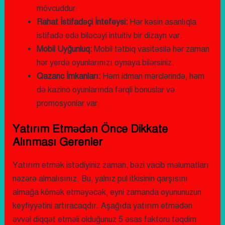
mövcuddur.
Rahat İstifadəçi İntefeysi:
Hər kəsin asanlıqla
istifadə edə biləcəyi intuitiv bir dizayn var.
Mobil Uyğunluq:
Mobil tətbiq vasitəsilə hər zaman
hər yerdə oyunlarınızı oynaya bilərsiniz.
Qazanc İmkanları:
Həm idman mərclərində, həm
də kazino oyunlarında fərqli bonuslar və
promosyonlar var.
Yatırım Etmədən Önce Dikkate
Alınması Gerenler
Yatırım etmək istədiyiniz zaman, bəzi vacib məlumatları
nəzərə almalısınız. Bu, yalnız pul itkisinin qarşısını
almağa kömək etməyəcək, eyni zamanda oyununuzun
keyfiyyətini artıracaqdır. Aşağıda yatırım etmədən
əvvəl diqqət etməli olduğunuz 5 əsas faktoru təqdim