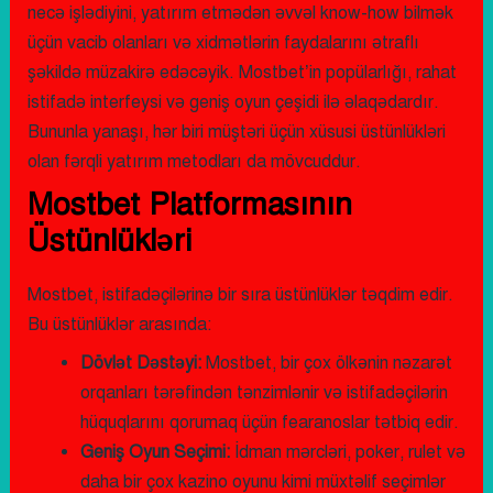
necə işlədiyini, yatırım etmədən əvvəl know-how bilmək
üçün vacib olanları və xidmətlərin faydalarını ətraflı
şəkildə müzakirə edəcəyik. Mostbet’in popülarlığı, rahat
istifadə interfeysi və geniş oyun çeşidi ilə əlaqədardır.
Bununla yanaşı, hər biri müştəri üçün xüsusi üstünlükləri
olan fərqli yatırım metodları da mövcuddur.
Mostbet Platformasının
Üstünlükləri
Mostbet, istifadəçilərinə bir sıra üstünlüklər təqdim edir.
Bu üstünlüklər arasında:
Dövlət Dəstəyi:
Mostbet, bir çox ölkənin nəzarət
orqanları tərəfindən tənzimlənir və istifadəçilərin
hüquqlarını qorumaq üçün fearanoslar tətbiq edir.
Geniş Oyun Seçimi:
İdman mərcləri, poker, rulet və
daha bir çox kazino oyunu kimi müxtəlif seçimlər