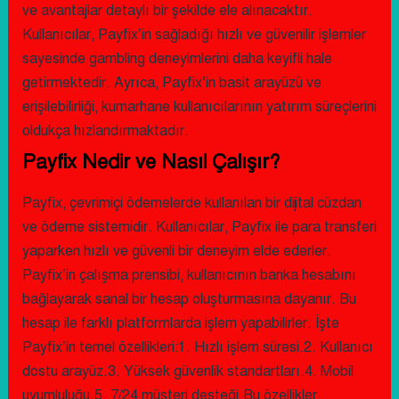
ve avantajlar detaylı bir şekilde ele alınacaktır.
Kullanıcılar, Payfix’in sağladığı hızlı ve güvenilir işlemler
sayesinde gambling deneyimlerini daha keyifli hale
getirmektedir. Ayrıca, Payfix’in basit arayüzü ve
erişilebilirliği, kumarhane kullanıcılarının yatırım süreçlerini
oldukça hızlandırmaktadır.
Payfix Nedir ve Nasıl Çalışır?
Payfix, çevrimiçi ödemelerde kullanılan bir dijital cüzdan
ve ödeme sistemidir. Kullanıcılar, Payfix ile para transferi
yaparken hızlı ve güvenli bir deneyim elde ederler.
Payfix’in çalışma prensibi, kullanıcının banka hesabını
bağlayarak sanal bir hesap oluşturmasına dayanır. Bu
hesap ile farklı platformlarda işlem yapabilirler. İşte
Payfix’in temel özellikleri:1. Hızlı işlem süresi.2. Kullanıcı
dostu arayüz.3. Yüksek güvenlik standartları.4. Mobil
uyumluluğu.5. 7/24 müşteri desteği.Bu özellikler,