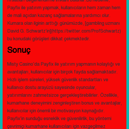
fırsatları değerlendirme imkanı bulurlar.Bu nedenle,
Payfix ile yatırım yapmak, kullanıcıların hem zaman hem
de mali açıdan kazanç sağlamalarına yardımcı olur.
Kumara olan ilginin arttığı günümüzde, [gambling uzmanı
David G. Schwartz’in](https://twitter.com/ProfSchwartz)
bu konudaki görüşleri dikkat çekmektedir.
Sonuç
Misty Casino’da Payfix ile yatırım yapmanın kolaylığı ve
avantajları, kullanıcılar için birçok fayda sağlamaktadır.
Hızlı işlem süreleri, yüksek güvenlik standartları ve
kullanıcı dostu arayüzü sayesinde oyuncular,
yatırımlarını zahmetsizce gerçekleştirebilirler. Özellikle,
kumarhane deneyimini zenginleştiren bonus ve avantajlar,
kullanıcılar için önemli bir motivasyon kaynağıdır.
Payfix’in sunduğu esneklik ve güvenilirlik, bu yöntemi
çevrimiçi kumarhane kullanıcıları için vazgeçilmez