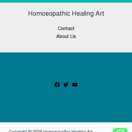
Homoeopathic Healing Art
Contact
About Us
Copyright © 2026 Homoeopathic Healing Art