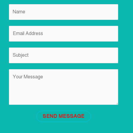
SEND MESSAGE