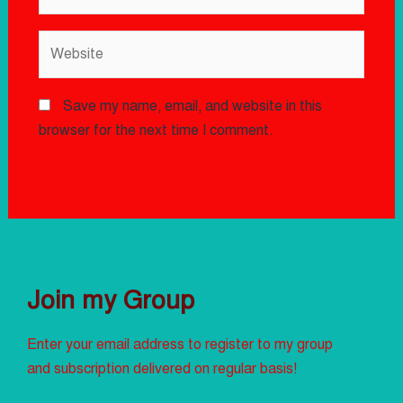
Save my name, email, and website in this
browser for the next time I comment.
Join my Group
Enter your email address to register to my group
and subscription delivered on regular basis!