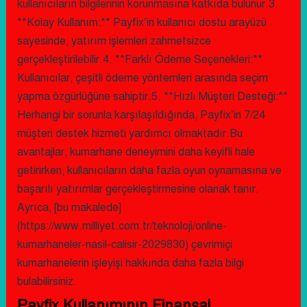
kullanıcıların bilgilerinin korunmasına katkıda bulunur.3.
**Kolay Kullanım:** Payfix’in kullanıcı dostu arayüzü
sayesinde, yatırım işlemleri zahmetsizce
gerçekleştirilebilir.4. **Farklı Ödeme Seçenekleri:**
Kullanıcılar, çeşitli ödeme yöntemleri arasında seçim
yapma özgürlüğüne sahiptir.5. **Hızlı Müşteri Desteği:**
Herhangi bir sorunla karşılaşıldığında, Payfix’in 7/24
müşteri destek hizmeti yardımcı olmaktadır.Bu
avantajlar, kumarhane deneyimini daha keyifli hale
getirirken, kullanıcıların daha fazla oyun oynamasına ve
başarılı yatırımlar gerçekleştirmesine olanak tanır.
Ayrıca, [bu makalede]
(https://www.milliyet.com.tr/teknoloji/online-
kumarhaneler-nasil-calisir-2029830) çevrimiçi
kumarhanelerin işleyişi hakkında daha fazla bilgi
bulabilirsiniz.
Payfix Kullanımının Finansal