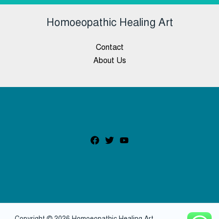
Homoeopathic Healing Art
Contact
About Us
Copyright © 2026 Homoeopathic Healing Art