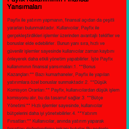
Yansımaları
Payfix ile yatırım yapmanın, finansal açıdan da çeşitli
yararları bulunmaktadır. Kullanıcılar, Payfix ile
gerçekleştirdikleri işlemler üzerinden avantajlı teklifler ve
bonuslar elde edebilirler. Bunun yanı sıra, hızlı ve
güvenilir işlemler sayesinde kullanıcılar zaman kaybını
önleyerek daha etkili yönetim yapabilirler. İşte Payfix
kullanımının finansal yansımaları:1. **Bonus
Kazançları:** Bazı kumarhaneler, Payfix ile yapılan
yatırımlara özel bonuslar sunmaktadır.2. **Düşük
Komisyon Oranları:** Payfix, kullanıcılardan düşük işlem
komisyonu alır, bu da tasarruf sağlar.3. **Bütçe
Yönetimi:** Hızlı işlemler sayesinde, kullanıcılar
bütçelerini daha iyi yönetebilirler.4. **Yatırım
Fırsatları:** Kullanıcılar, anında yatırım yaparak