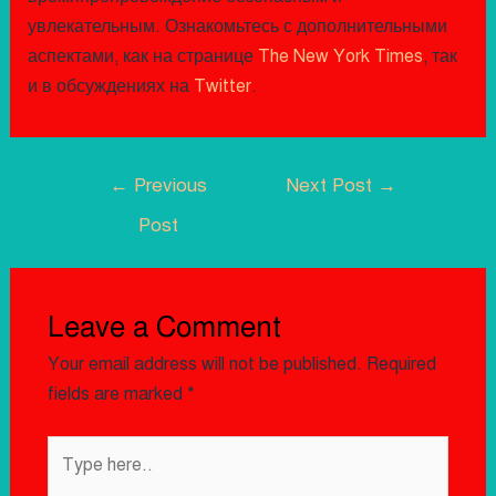
увлекательным. Ознакомьтесь с дополнительными
аспектами, как на странице
The New York Times
, так
и в обсуждениях на
Twitter
.
←
Previous
Next Post
→
Post
Leave a Comment
Your email address will not be published.
Required
fields are marked
*