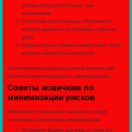
Игроки часто тратят больше, чем
планировали.
Отсутствие стратегии игры. Игроки могут
потерять деньги из-за случайных ставок на
удачу.
Хорошо изучить правила каждой игры, чтобы
избежать неприятных сюрпризов.
Такое понимание реальных рисков поможет вам
более осознанно подходить к азартным играм.
Советы новичкам по
минимизации рисков
Новички могут уменьшить свои риски, следуя
нескольким практическим рекомендациям:
Установите бюджет для игры и строго его