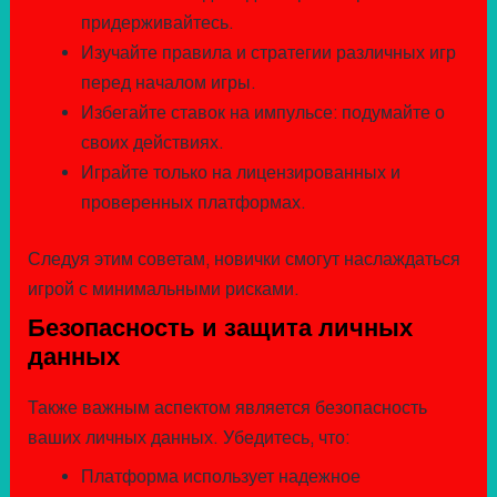
придерживайтесь.
Изучайте правила и стратегии различных игр
перед началом игры.
Избегайте ставок на импульсе: подумайте о
своих действиях.
Играйте только на лицензированных и
проверенных платформах.
Следуя этим советам, новички смогут наслаждаться
игрой с минимальными рисками.
Безопасность и защита личных
данных
Также важным аспектом является безопасность
ваших личных данных. Убедитесь, что:
Платформа использует надежное