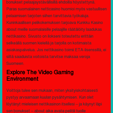
bonukset pelaajaystävällisillä ehdoilla höystettynä.
Paras suomalainen netticasino huomioi myös vastuullisen
pelaamisen tarjoten siihen tarvittavia työkaluja.
Kuninkaallisen pelikokemuksen tarjoava Kunkku Kasino
about meille suomalaisille pelaajille räätälöity laadukas
nettikasino. Sivusto on ilokseni toteutettu erittäin
selkeällä suomen kielellä ja tarjolla on kotimaista
asiakaspalvelua. Jos nettikasino toimii ETA-lisenssillä, ei
siltä saaduista voitoista tarvitse maksaa veroja
Suomeen.
Explore The Video Gaming
Environment
Voittoja tulee sen mukaan, miten yksityiskohtaisesti
pystyy arvaamaan kuulan pysähtymisen. Kun olet
löytänyt mieleisen nettikasinon itsellesi – ja käynyt läpi
sen bonukset – about aika avata pelitili tuolle