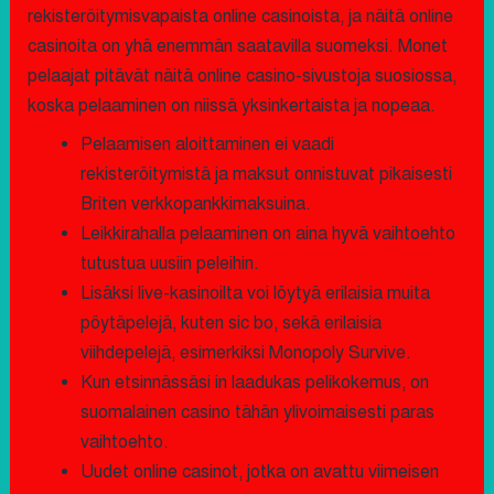
rekisteröitymisvapaista online casinoista, ja näitä online
casinoita on yhä enemmän saatavilla suomeksi. Monet
pelaajat pitävät näitä online casino-sivustoja suosiossa,
koska pelaaminen on niissä yksinkertaista ja nopeaa.
Pelaamisen aloittaminen ei vaadi
rekisteröitymistä ja maksut onnistuvat pikaisesti
Briten verkkopankkimaksuina.
Leikkirahalla pelaaminen on aina hyvä vaihtoehto
tutustua uusiin peleihin.
Lisäksi live-kasinoilta voi löytyä erilaisia muita
pöytäpelejä, kuten sic bo, sekä erilaisia
viihdepelejä, esimerkiksi Monopoly Survive.
Kun etsinnässäsi in laadukas pelikokemus, on
suomalainen casino tähän ylivoimaisesti paras
vaihtoehto.
Uudet online casinot, jotka on avattu viimeisen