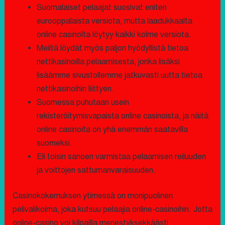
Suomalaiset pelaajat suosivat eniten
eurooppalaista versiota, mutta laadukkaalta
online casinolta löytyy kaikki kolme versiota.
Meiltä löydät myös paljon hyödyllistä tietoa
nettikasinoilla pelaamisesta, jonka lisäksi
lisäämme sivustollemme jatkuvasti uutta tietoa
nettikasinoihin liittyen.
Suomessa puhutaan usein
rekisteröitymisvapaista online casinoista, ja näitä
online casinoita on yhä enemmän saatavilla
suomeksi.
Eli toisin sanoen varmistaa pelaamisen reiluuden
ja voittojen sattumanvaraisuuden.
Casinokokemuksen ytimessä on monipuolinen
pelivalikoima, joka kutsuu pelaajia online-casinoihin. Jotta
online-casino voi kilpailla menestyksekkäästi