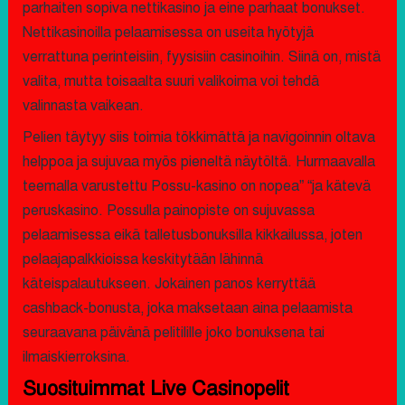
parhaiten sopiva nettikasino ja eine parhaat bonukset.
Nettikasinoilla pelaamisessa on useita hyötyjä
verrattuna perinteisiin, fyysisiin casinoihin. Siinä on, mistä
valita, mutta toisaalta suuri valikoima voi tehdä
valinnasta vaikean.
Pelien täytyy siis toimia tökkimättä ja navigoinnin oltava
helppoa ja sujuvaa myös pieneltä näytöltä. Hurmaavalla
teemalla varustettu Possu-kasino on nopea” “ja kätevä
peruskasino. Possulla painopiste on sujuvassa
pelaamisessa eikä talletusbonuksilla kikkailussa, joten
pelaajapalkkioissa keskitytään lähinnä
käteispalautukseen. Jokainen panos kerryttää
cashback-bonusta, joka maksetaan aina pelaamista
seuraavana päivänä pelitilille joko bonuksena tai
ilmaiskierroksina.
Suosituimmat Live Casinopelit