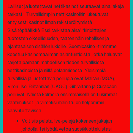
Lailliset ja luotettavat nettikasinot seuraavat aina lakeja
tarkasti. Turvallisimpiin nettikasinoihin lukeutuvat
erityisesti kasinot ilman rekisteröitymistä.
Sisältöpäällikkö Essi tarkistaa aina” “kirjoittajien
tuotosten oikeellisuuden, taaten näin rehellisen ja
ajantasaisen sisällön lukijoille. Suomicasino -tiimimme
koostuu kasinomaailman asiantuntijoista, jotka haluavat
tarjota parhaan mahdollisen tiedon turvallisista
nettikasinoista ja niillä pelaamisesta. Yleisimpiä
turvallisia ja luotettavia pelilupia ovat Maltan (MGA),
Viron, Iso-Britannian (UKGC), Gibraltarin ja Curacaon
peliluvat. Näistä kolmella ensimmäisellä on tiukimmat
vaatimukset, ja viimeksi mainittu on helpommin
saavutettavissa.
Voit siis pelata live-pelejä kokeneen jakajan
johdolla, tai lyödä vetoa suosikkiotteluistasi