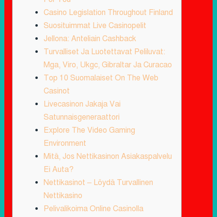
Casino Legislation Throughout Finland
Suosituimmat Live Casinopelit
Jellona: Anteliain Cashback
Turvalliset Ja Luotettavat Peliluvat:
Mga, Viro, Ukgc, Gibraltar Ja Curacao
Top 10 Suomalaiset On The Web
Casinot
Livecasinon Jakaja Vai
Satunnaisgeneraattori
Explore The Video Gaming
Environment
Mitä, Jos Nettikasinon Asiakaspalvelu
Ei Auta?
Nettikasinot – Löydä Turvallinen
Nettikasino
Pelivalikoima Online Casinolla