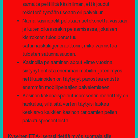
samalta pelitililtä käsin ilman, että joudut
rekisteröitymään useaan eri palveluun.
Nämä kasinopelit pelataan tietokonetta vastaan,
ja kuten oikeassakin pelaamisessa, jokaisen
kierroksen tulos perustuu
satunnaiskulugeneraattoriin, mikä varmistaa
tulosten satunnaisuuden.
Kasinoilla pelaaminen about viime vuosina
siirtynyt entistä enemmän mobiiliin, joten myös
nettikasinoiden on täytynyt panostaa entistä
enemmän mobiilipelaajien palvelemiseen.
Kasinon kokonaispalautusprosentin määrittely on
hankalaa, sillä sitä varten täytyisi laskea
keskiarvo kaikkien kasinon tarjoamien pelien
palautusprosenteista.
Kyseinen ETA-lisenssi tietää myös suomalaisille