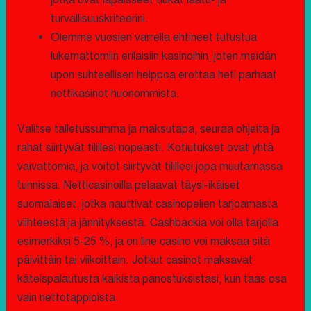
jotka ovat läpäisseet tiukat laatu- ja
turvallisuuskriteerini.
Olemme vuosien varrella ehtineet tutustua
lukemattomiin erilaisiin kasinoihin, joten meidän
upon suhteellisen helppoa erottaa heti parhaat
nettikasinot huonommista.
Valitse talletussumma ja maksutapa, seuraa ohjeita ja
rahat siirtyvät tilillesi nopeasti. Kotiutukset ovat yhtä
vaivattomia, ja voitot siirtyvät tilillesi jopa muutamassa
tunnissa. Netticasinoilla pelaavat täysi-ikäiset
suomalaiset, jotka nauttivat casinopelien tarjoamasta
viihteestä ja jännityksestä. Cashbackia voi olla tarjolla
esimerkiksi 5-25 %, ja on line casino voi maksaa sitä
päivittäin tai viikoittain. Jotkut casinot maksavat
käteispalautusta kaikista panostuksistasi, kun taas osa
vain nettotappioista.