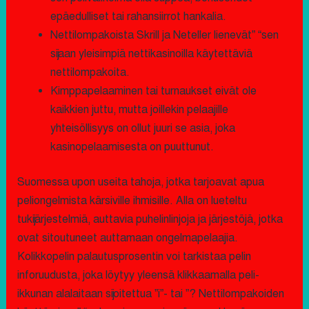
epäedulliset tai rahansiirrot hankalia.
Nettilompakoista Skrill ja Neteller lienevät” “sen
sijaan yleisimpiä nettikasinoilla käytettäviä
nettilompakoita.
Kimppapelaaminen tai turnaukset eivät ole
kaikkien juttu, mutta joillekin pelaajille
yhteisöllisyys on ollut juuri se asia, joka
kasinopelaamisesta on puuttunut.
Suomessa upon useita tahoja, jotka tarjoavat apua
peliongelmista kärsiville ihmisille. Alla on lueteltu
tukijärjestelmiä, auttavia puhelinlinjoja ja järjestöjä, jotka
ovat sitoutuneet auttamaan ongelmapelaajia.
Kolikkopelin palautusprosentin voi tarkistaa pelin
inforuudusta, joka löytyy yleensä klikkaamalla peli-
ikkunan alalaitaan sijoitettua ”i”- tai ”? Nettilompakoiden