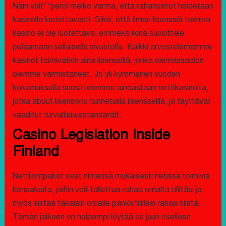
Näin voit” “perol melko varma, että rahansiirrot hoidetaan
kasinolla luotettavasti. Siksi, että ilman lisenssiä toimiva
kasino ei ole luotettava, emmekä ikinä suosittele
pelaamaan sellaisella sivustolla. Kaikki arvostelemamme
kasinot toimivatkin aina lisenssillä, jonka olemassaolon
olemme varmistaneet. Jo yli kymmenen vuoden
kokemuksella suosittelemme ainoastaan nettikasinoita,
jotka about lisensoitu tunnetuilla lisensseillä, ja täyttävät
vaaditut turvallisuusstandardit.
Casino Legislation Inside
Finland
Nettilompakot ovat nimensä mukaisesti netissä toimivia
lompakoita, joihin voit tallettaa rahaa omalta tililtäsi ja
myös siirtää takaisin omalle pankkitilillesi rahaa niistä.
Tämän jälkeen on helpompi löytää se juuri itselleen