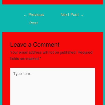
←
Previous
Next Post
→
Post
Leave a Comment
Your email address will not be published.
Required
fields are marked
*