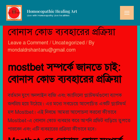
Homoeopathic Healing Art
Live with Homoeopathy Live healthier.
mostbet সম্পর্কে জানতে চাই:
বোনাস কোড ব্যবহারের প্রক্রিয়া
Leave a Comment
/
Uncategorized
/ By
mondaldrshantanu@gmail.com
mostbet সম্পর্কে জানতে চাই:
বোনাস কোড ব্যবহারের প্রক্রিয়া
বর্তমান যুগে অনলাইন বাজি এবং ক্যাসিনো প্ল্যাটফর্মগুলো ব্যাপক
জনপ্রিয় হয়ে উঠেছে। এর মধ্যে সবচেয়ে আলোচিত একটি প্ল্যাটফর্ম
হল Mostbet। এই নিবন্ধে আমরা আলোচনা করবো কীভাবে
Mostbet-এ বোনাস কোড ব্যবহার করে আপনি প্রফিট বাড়িয়ে তুলতে
পারবেন এবং এটি ব্যবহারের প্রক্রিয়া কীভাবে হবে।