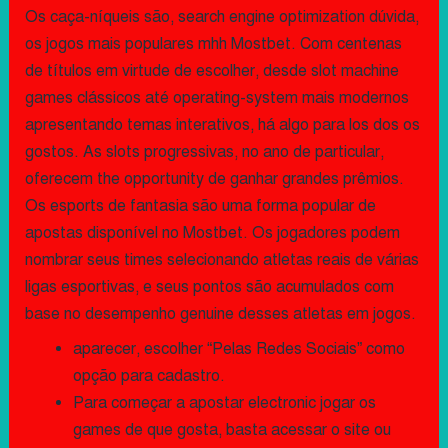
Os caça-níqueis são, search engine optimization dúvida,
os jogos mais populares mhh Mostbet. Com centenas
de títulos em virtude de escolher, desde slot machine
games clássicos até operating-system mais modernos
apresentando temas interativos, há algo para los dos os
gostos. As slots progressivas, no ano de particular,
oferecem the opportunity de ganhar grandes prêmios.
Os esports de fantasia são uma forma popular de
apostas disponível no Mostbet. Os jogadores podem
nombrar seus times selecionando atletas reais de várias
ligas esportivas, e seus pontos são acumulados com
base no desempenho genuine desses atletas em jogos.
aparecer, escolher “Pelas Redes Sociais” como
opção para cadastro.
Para começar a apostar electronic jogar os
games de que gosta, basta acessar o site ou