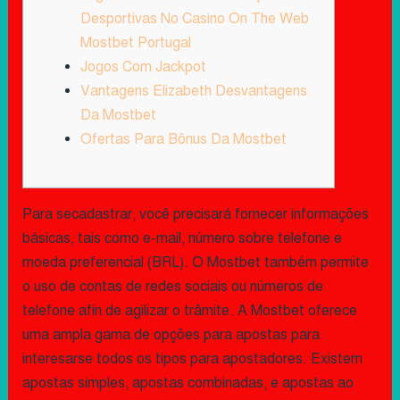
Desportivas No Casino On The Web
Mostbet Portugal
Jogos Com Jackpot
Vantagens Elizabeth Desvantagens
Da Mostbet
Ofertas Para Bônus Da Mostbet
Para secadastrar, você precisará fornecer informações
básicas, tais como e-mail, número sobre telefone e
moeda preferencial (BRL). O Mostbet também permite
o uso de contas de redes sociais ou números de
telefone afin de agilizar o trâmite. A Mostbet oferece
uma ampla gama de opções para apostas para
interesarse todos os tipos para apostadores. Existem
apostas simples, apostas combinadas, e apostas ao