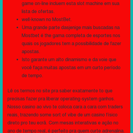
game on-line incluem esta slot machine em sua
lista de ofertas.
well-known no MostBet.
Uma grande parte dasjenige mais buscadas na
Mostbet é the gama completa de esportes nos
quais os jogadores tem a possibilidade de fazer
apostas.
Isto garante um alto dinamismo e da voie que
você faça muitas apostas em um curto período
de tempo.
Lê os termos no site pra saber exatamente to que
precisas fazer pra liberar operating-system ganhos.
Nosso casino ao vivo te coloca cara a cara com traders
reais, trazendo some sort of vibe de um casino físico
direto pro teu ecrã. Com mesas interativas e ação no
ano de tempo real, é perfeito pra quem curte adrenalina.