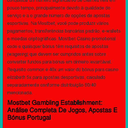
conquistar um número significativo de clientes fiéis em
pouco tempo, principalmente devido à qualidade do
serviço e a o grande número de opções de apostas
esportivas. Na Mostbet, você pode produzir vários
pagamentos, transferências bancárias padrão, e-wallets
e moedas criptográficas. Mostbet Casino promotional
code e quaisquer bónus têm requisitos de apostas
(wagering) que devem ser cumpridos antes sobre
converter fundos para bónus em dinheiro levantável.
Requisito common é 40x um valor do bónus para casino
elizabeth 5x para apostas desportivas, calculado
separadamente conforme distribuição 60/40
mencionada.
Mostbet Gambling Establishment:
Análise Completa De Jogos, Apostas E
Bónus Portugal