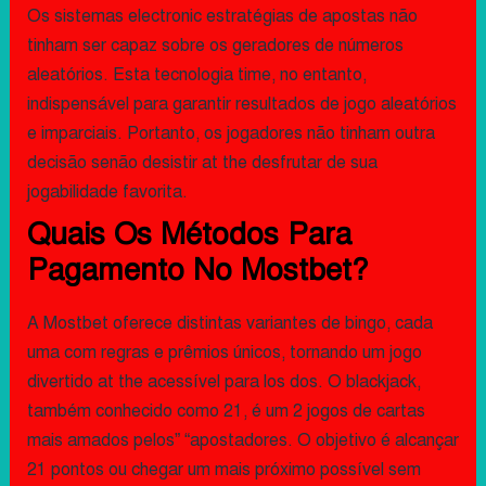
Os sistemas electronic estratégias de apostas não
tinham ser capaz sobre os geradores de números
aleatórios. Esta tecnologia time, no entanto,
indispensável para garantir resultados de jogo aleatórios
e imparciais. Portanto, os jogadores não tinham outra
decisão senão desistir at the desfrutar de sua
jogabilidade favorita.
Quais Os Métodos Para
Pagamento No Mostbet?
A Mostbet oferece distintas variantes de bingo, cada
uma com regras e prêmios únicos, tornando um jogo
divertido at the acessível para los dos. O blackjack,
também conhecido como 21, é um 2 jogos de cartas
mais amados pelos” “apostadores. O objetivo é alcançar
21 pontos ou chegar um mais próximo possível sem