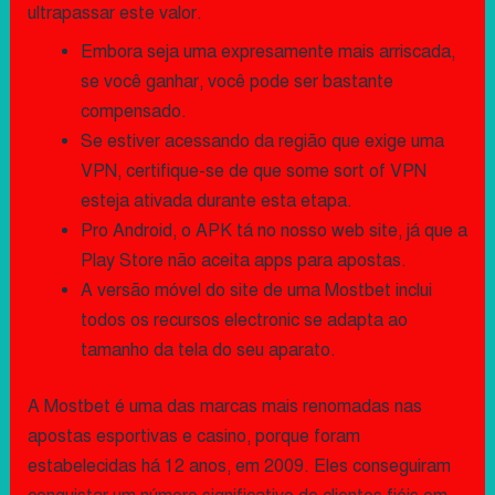
ultrapassar este valor.
Embora seja uma expresamente mais arriscada,
se você ganhar, você pode ser bastante
compensado.
Se estiver acessando da região que exige uma
VPN, certifique-se de que some sort of VPN
esteja ativada durante esta etapa.
Pro Android, o APK tá no nosso web site, já que a
Play Store não aceita apps para apostas.
A versão móvel do site de uma Mostbet inclui
todos os recursos electronic se adapta ao
tamanho da tela do seu aparato.
A Mostbet é uma das marcas mais renomadas nas
apostas esportivas e casino, porque foram
estabelecidas há 12 anos, em 2009. Eles conseguiram