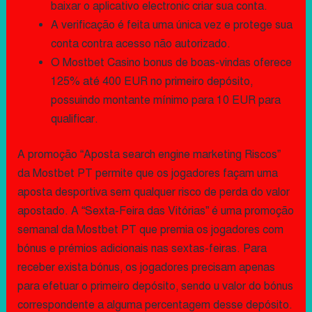
baixar o aplicativo electronic criar sua conta.
A verificação é feita uma única vez e protege sua
conta contra acesso não autorizado.
O Mostbet Casino bonus de boas-vindas oferece
125% até 400 EUR no primeiro depósito,
possuindo montante mínimo para 10 EUR para
qualificar.
A promoção “Aposta search engine marketing Riscos”
da Mostbet PT permite que os jogadores façam uma
aposta desportiva sem qualquer risco de perda do valor
apostado. A “Sexta-Feira das Vitórias” é uma promoção
semanal da Mostbet PT que premia os jogadores com
bónus e prémios adicionais nas sextas-feiras. Para
receber exista bónus, os jogadores precisam apenas
para efetuar o primeiro depósito, sendo u valor do bónus
correspondente a alguma percentagem desse depósito.