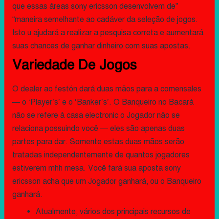
que essas áreas sony ericsson desenvolvem de”
“maneira semelhante ao cadáver da seleção de jogos.
Isto u ajudará a realizar a pesquisa correta e aumentará
suas chances de ganhar dinheiro com suas apostas.
Variedade De Jogos
O dealer ao festón dará duas mãos para a comensales
— o ‘Player’s’ e o ‘Banker’s’. O Banqueiro no Bacará
não se refere à casa electronic o Jogador não se
relaciona possuindo você — eles são apenas duas
partes para dar. Somente estas duas mãos serão
tratadas independentemente de quantos jogadores
estiverem mhh mesa. Você fará sua aposta sony
ericsson acha que um Jogador ganhará, ou o Banqueiro
ganhará.
Atualmente, vários dos principais recursos de