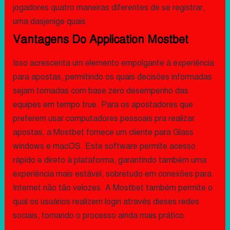
jogadores quatro maneiras diferentes de se registrar,
uma dasjenige quais
Vantagens Do Application Mostbet
Isso acrescenta um elemento empolgante à experiência
para apostas, permitindo os quais decisões informadas
sejam tomadas com base zero desempenho das
equipes em tempo true. Para os apostadores que
preferem usar computadores pessoais pra realizar
apostas, a Mostbet fornece um cliente para Glass
windows e macOS. Este software permite acesso
rápido e direto à plataforma, garantindo também uma
experiência mais estável, sobretudo em conexões para
Internet não tão velozes. A Mostbet também permite o
qual os usuários realizem login através dieses redes
sociais, tornando o processo ainda mais prático.