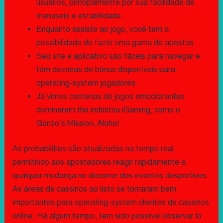
usuários, principalmente por sua facilidade de
manuseio e estabilidade.
Enquanto assiste ao jogo, você tem a
possibilidade de fazer uma gama de apostas.
Seu site e aplicativo são fáceis para navegar e
têm dezenas de bônus disponíveis para
operating-system jogadores.
Já vimos centenas de jogos emocionantes
dominarem the indústria iGaming, como o
Gonzo’s Mission, Aloha!
As probabilities são atualizadas na tempo real,
permitindo aos apostadores reagir rapidamente a
qualquer mudança no decorrer dos eventos desportivos.
As áreas de cassinos ao listo se tornaram bem
importantes para operating-system clientes de cassinos
online. Há algum tempo, tem sido possível observar lo