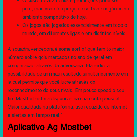
O custo total 2 bônus e promoções pode ser
puro, mas esse é o preço de se fazer negócios no
ambiente competitivo de hoje.
Os jogos são jogados essencialmente em todo o
mundo, em diferentes ligas e em distintos níveis.
A squadra vencedora é some sort of que tem to maior
número sobre gols marcados no ano de geral em
comparação através da adversária. Ela reduz a
possibilidade de um mau resultado simultaneamente em
la cual permite que você lucre através do
reconhecimento de seus rivais. Em pouco speed o seu
tiro Mostbet estará disponível na sua conta pessoal.
Maior qualidade na plataforma, uso reduzido de internet
e alertas em tempo real.”
Aplicativo Ag Mostbet