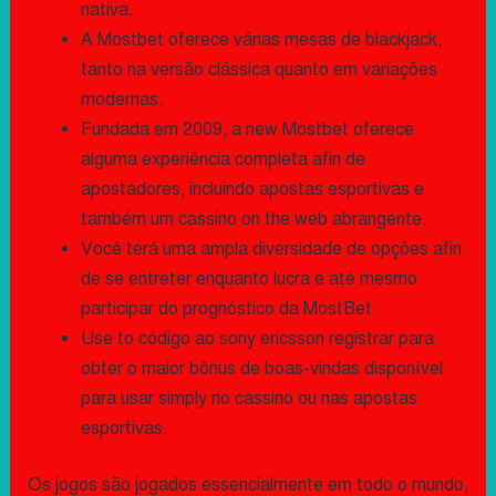
nativa.
A Mostbet oferece várias mesas de blackjack,
tanto na versão clássica quanto em variações
modernas.
Fundada em 2009, a new Mostbet oferece
alguma experiência completa afin de
apostadores, incluindo apostas esportivas e
também um cassino on the web abrangente.
Você terá uma ampla diversidade de opções afin
de se entreter enquanto lucra e até mesmo
participar do prognóstico da MostBet.
Use to código ao sony ericsson registrar para
obter o maior bônus de boas-vindas disponível
para usar simply no cassino ou nas apostas
esportivas.
Os jogos são jogados essencialmente em todo o mundo,