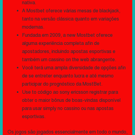
nativa.
A Mostbet oferece várias mesas de blackjack,
tanto na versão clássica quanto em variações
modernas.
Fundada em 2009, a new Mostbet oferece
alguma experiência completa afin de
apostadores, incluindo apostas esportivas e
também um cassino on the web abrangente.
Você terá uma ampla diversidade de opções afin
de se entreter enquanto lucra e até mesmo
participar do prognóstico da MostBet.
Use to código ao sony ericsson registrar para
obter o maior bônus de boas-vindas disponível
para usar simply no cassino ou nas apostas
esportivas.
Os jogos são jogados essencialmente em todo o mundo,