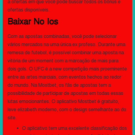
a ofertas em que você pode buscar todos os bônus e
ofertas disponíveis.
Baixar No Ios
Com as apostas combinadas, você pode selecionar
vários mercados na uma única ex profeso. Durante uma
remesa de futebol, é possível combinar uma aposta na
vitória de um moment com a marcação de mais para
dois gols. O UFC é a new competição mais proeminente
entre as artes marciais, com eventos hechos ao redor
do mundo. Na Mostbet, os fãs de apostas tem a
possibilidade de participar de apostas em todas essas
lutas emocionantes. O aplicativo Mostbet é gratuito,
leve elizabeth moderno, com o design semelhante ao do
site.
O aplicativo tem uma excelente classificação dos