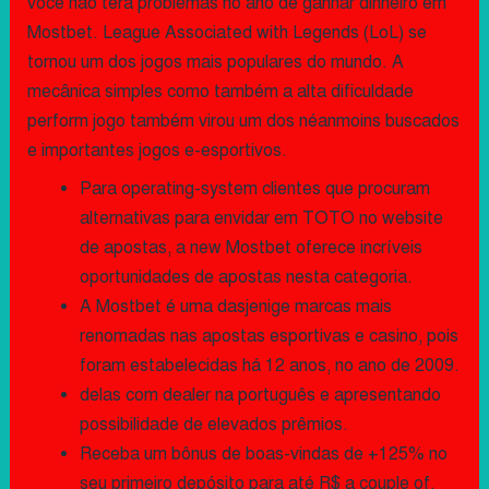
você não terá problemas no ano de ganhar dinheiro em
Mostbet. League Associated with Legends (LoL) se
tornou um dos jogos mais populares do mundo. A
mecânica simples como também a alta dificuldade
perform jogo também virou um dos néanmoins buscados
e importantes jogos e-esportivos.
Para operating-system clientes que procuram
alternativas para envidar em TOTO no website
de apostas, a new Mostbet oferece incríveis
oportunidades de apostas nesta categoria.
A Mostbet é uma dasjenige marcas mais
renomadas nas apostas esportivas e casino, pois
foram estabelecidas há 12 anos, no ano de 2009.
delas com dealer na português e apresentando
possibilidade de elevados prêmios.
Receba um bônus de boas-vindas de +125% no
seu primeiro depósito para até R$ a couple of.