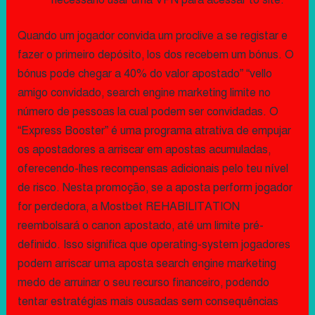
necessário usar uma VPN para acessar to site.
Quando um jogador convida um proclive a se registar e
fazer o primeiro depósito, los dos recebem um bónus. O
bónus pode chegar a 40% do valor apostado” “vello
amigo convidado, search engine marketing limite no
número de pessoas la cual podem ser convidadas. O
“Express Booster” é uma programa atrativa de empujar
os apostadores a arriscar em apostas acumuladas,
oferecendo-lhes recompensas adicionais pelo teu nível
de risco. Nesta promoção, se a aposta perform jogador
for perdedora, a Mostbet REHABILITATION
reembolsará o canon apostado, até um limite pré-
definido. Isso significa que operating-system jogadores
podem arriscar uma aposta search engine marketing
medo de arruinar o seu recurso financeiro, podendo
tentar estratégias mais ousadas sem consequências