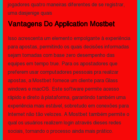
jogadores quatro maneiras diferentes de se registrar,
uma dasjenige quais
Vantagens Do Application Mostbet
Isso acrescenta um elemento empolgante à experiência
para apostas, permitindo os quais decisões informadas
sejam tomadas com base zero desempenho das
equipes em tempo true. Para os apostadores que
preferem usar computadores pessoais pra realizar
apostas, a Mostbet fornece um cliente para Glass
windows e macOS. Este software permite acesso
rápido e direto à plataforma, garantindo também uma
experiência mais estável, sobretudo em conexões para
Internet não tão velozes. A Mostbet também permite o
qual os usuários realizem login através dieses redes
sociais, tornando o processo ainda mais prático.