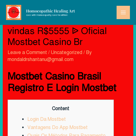
Homoeopathic Healing Art
Live with Homoeopathy Live healthier.
Mostbet ᐉ Bônus De Boas-
vindas R$5555 ᐉ Oficial
Mostbet Casino Br
Leave a Comment
/
Uncategorized
/ By
mondaldrshantanu@gmail.com
Mostbet Casino Brasil
Registro E Login Mostbet
Content
Login Da Mostbet
Vantagens Do App Mostbet
Quais Os Métodos Para Pagamento