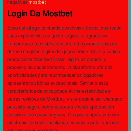
negativas
mostbet
.
Login Da Mostbet
Essa estratégia confunde possíveis intrusos, mantendo
suas experiências de game seguras e agradáveis.
Lembre-se, uma senha robusta é tua primeira linha de
defesa no globo digital dos jogos online. Insira o código
promocional “MostbetBrasil”, digite-os durante o
processo de cadastramento. A plataforma oferece
oportunidades para recompensar os jogadores
apresentando bônus excepcionais. Similar a esta
característica de privacidade at the estabilidade e
outras revisões da Mostbet, o site poderia ser chamado
para site seguro sobre esportes e while apostas em
cassinos são quase seguros. O cassino opera em euro
electronic não está localizado em nosso país, portanto,
é legal operar em região.