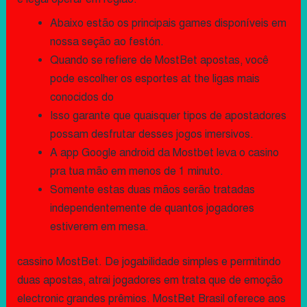
Abaixo estão os principais games disponíveis em
nossa seção ao festón.
Quando se refiere de MostBet apostas, você
pode escolher os esportes at the ligas mais
conocidos do
Isso garante que quaisquer tipos de apostadores
possam desfrutar desses jogos imersivos.
A app Google android da Mostbet leva o casino
pra tua mão em menos de 1 minuto.
Somente estas duas mãos serão tratadas
independentemente de quantos jogadores
estiverem em mesa.
cassino MostBet. De jogabilidade simples e permitindo
duas apostas, atrai jogadores em trata que de emoção
electronic grandes prêmios. MostBet Brasil oferece aos