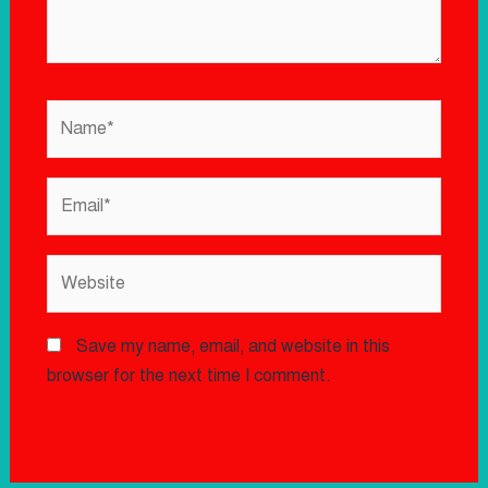
Save my name, email, and website in this
browser for the next time I comment.