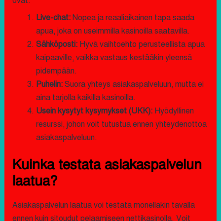
ovat:
Live-chat:
Nopea ja reaaliaikainen tapa saada
apua, joka on useimmilla kasinoilla saatavilla.
Sähköposti:
Hyvä vaihtoehto perusteellista apua
kaipaaville, vaikka vastaus kestääkin yleensä
pidempään.
Puhelin:
Suora yhteys asiakaspalveluun, mutta ei
aina tarjolla kaikilla kasinoilla.
Usein kysytyt kysymykset (UKK):
Hyödyllinen
resurssi, johon voit tutustua ennen yhteydenottoa
asiakaspalveluun.
Kuinka testata asiakaspalvelun
laatua?
Asiakaspalvelun laatua voi testata monellakin tavalla
ennen kuin sitoudut pelaamiseen nettikasinolla. Voit