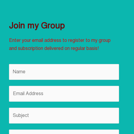
Join my Group
Enter your email address to register to my group
and subscription delivered on regular basis!