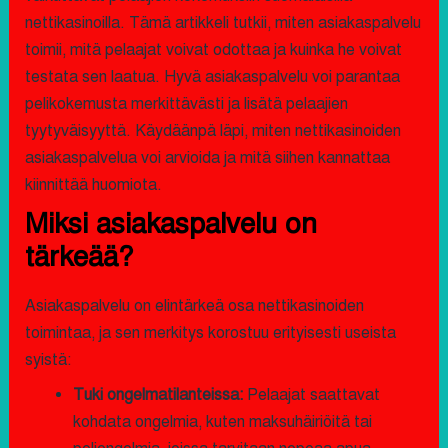
nettikasinoilla. Tämä artikkeli tutkii, miten asiakaspalvelu
toimii, mitä pelaajat voivat odottaa ja kuinka he voivat
testata sen laatua. Hyvä asiakaspalvelu voi parantaa
pelikokemusta merkittävästi ja lisätä pelaajien
tyytyväisyyttä. Käydäänpä läpi, miten nettikasinoiden
asiakaspalvelua voi arvioida ja mitä siihen kannattaa
kiinnittää huomiota.
Miksi asiakaspalvelu on
tärkeää?
Asiakaspalvelu on elintärkeä osa nettikasinoiden
toimintaa, ja sen merkitys korostuu erityisesti useista
syistä:
Tuki ongelmatilanteissa:
Pelaajat saattavat
kohdata ongelmia, kuten maksuhäiriöitä tai