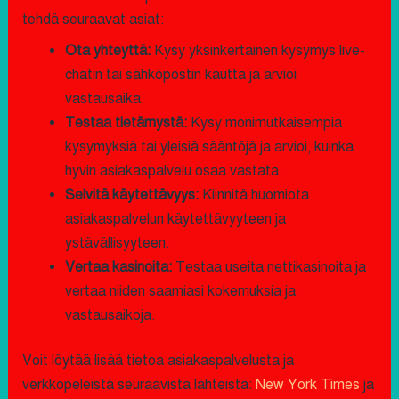
tehdä seuraavat asiat:
Ota yhteyttä:
Kysy yksinkertainen kysymys live-
chatin tai sähköpostin kautta ja arvioi
vastausaika.
Testaa tietämystä:
Kysy monimutkaisempia
kysymyksiä tai yleisiä sääntöjä ja arvioi, kuinka
hyvin asiakaspalvelu osaa vastata.
Selvitä käytettävyys:
Kiinnitä huomiota
asiakaspalvelun käytettävyyteen ja
ystävällisyyteen.
Vertaa kasinoita:
Testaa useita nettikasinoita ja
vertaa niiden saamiasi kokemuksia ja
vastausaikoja.
Voit löytää lisää tietoa asiakaspalvelusta ja
verkkopeleistä seuraavista lähteistä:
New York Times
ja