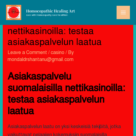
Homoeopathic Healing Art
Live with Homoeopathy Live healthier.
Asiakaspalvelu suomalaisilla
nettikasinoilla: testaa
asiakaspalvelun laatua
Leave a Comment
/
casino
/ By
mondaldrshantanu@gmail.com
Asiakaspalvelu
suomalaisilla nettikasinoilla:
testaa asiakaspalvelun
laatua
Asiakaspalvelun laatu on yksi keskeisiä tekijöitä, jotka
vaikuttavat pelaajien kokemuksiin suomalaisilla