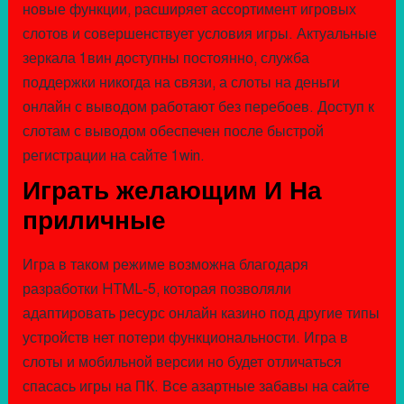
новые функции, расширяет ассортимент игровых
слотов и совершенствует условия игры. Актуальные
зеркала 1вин доступны постоянно, служба
поддержки никогда на связи, а слоты на деньги
онлайн с выводом работают без перебоев. Доступ к
слотам с выводом обеспечен после быстрой
регистрации на сайте 1win.
Играть желающим И На
приличные
Игра в таком режиме возможна благодаря
разработки HTML-5, которая позволяли
адаптировать ресурс онлайн казино под другие типы
устройств нет потери функциональности. Игра в
слоты и мобильной версии но будет отличаться
спасась игры на ПК. Все азартные забавы на сайте