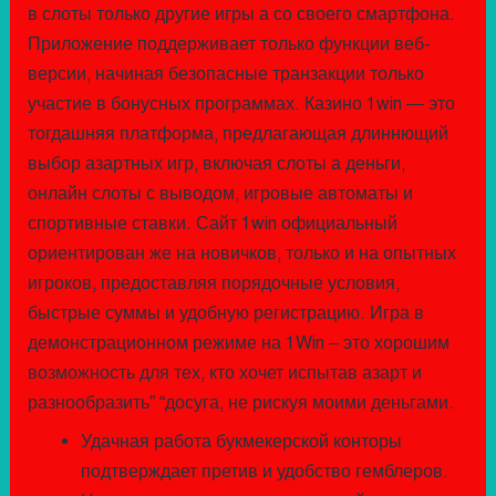
в слоты только другие игры а со своего смартфона.
Приложение поддерживает только функции веб-
версии, начиная безопасные транзакции только
участие в бонусных программах. Казино 1win — это
тогдашняя платформа, предлагающая длиннющий
выбор азартных игр, включая слоты а деньги,
онлайн слоты с выводом, игровые автоматы и
спортивные ставки. Сайт 1win официальный
ориентирован же на новичков, только и на опытных
игроков, предоставляя порядочные условия,
быстрые суммы и удобную регистрацию. Игра в
демонстрационном режиме на 1Win – это хорошим
возможность для тех, кто хочет испытав азарт и
разнообразить” “досуга, не рискуя моими деньгами.
Удачная работа букмекерской конторы
подтверждает претив и удобство гемблеров.