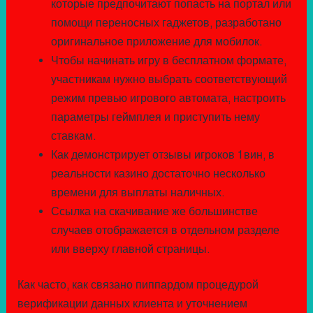
которые предпочитают попасть на портал или
помощи переносных гаджетов, разработано
оригинальное приложение для мобилок.
Чтобы начинать игру в бесплатном формате,
участникам нужно выбрать соответствующий
режим превью игрового автомата, настроить
параметры геймплея и приступить нему
ставкам.
Как демонстрирует отзывы игроков 1вин, в
реальности казино достаточно несколько
времени для выплаты наличных.
Ссылка на скачивание же большинстве
случаев отображается в отдельном разделе
или вверху главной страницы.
Как часто, как связано пиппардом процедурой
верификации данных клиента и уточнением