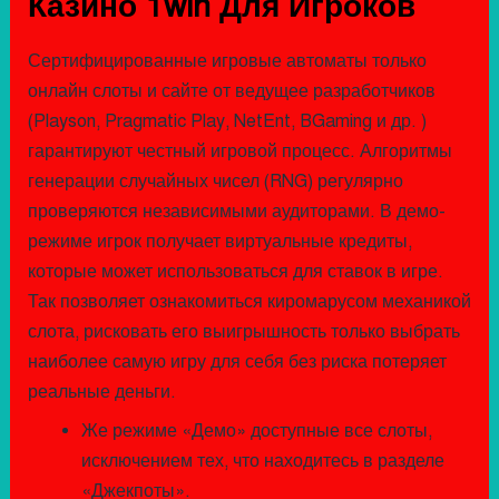
Казино 1win Для Игроков
Сертифицированные игровые автоматы только
онлайн слоты и сайте от ведущее разработчиков
(Playson, Pragmatic Play, NetEnt, BGaming и др. )
гарантируют честный игровой процесс. Алгоритмы
генерации случайных чисел (RNG) регулярно
проверяются независимыми аудиторами. В демо-
режиме игрок получает виртуальные кредиты,
которые может использоваться для ставок в игре.
Так позволяет ознакомиться киромарусом механикой
слота, рисковать его выигрышность только выбрать
наиболее самую игру для себя без риска потеряет
реальные деньги.
Же режиме «Демо» доступные все слоты,
исключением тех, что находитесь в разделе
«Джекпоты».