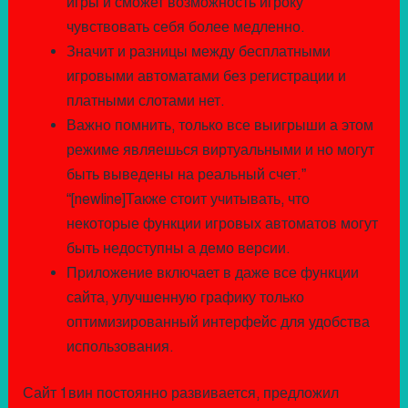
игры и сможет возможность игроку
чувствовать себя более медленно.
Значит и разницы между бесплатными
игровыми автоматами без регистрации и
платными слотами нет.
Важно помнить, только все выигрыши а этом
режиме являешься виртуальными и но могут
быть выведены на реальный счет.”
“[newline]Также стоит учитывать, что
некоторые функции игровых автоматов могут
быть недоступны а демо версии.
Приложение включает в даже все функции
сайта, улучшенную графику только
оптимизированный интерфейс для удобства
использования.
Сайт 1вин постоянно развивается, предложил