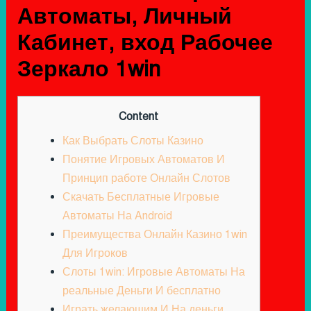
Автоматы, Личный
Кабинет, вход Рабочее
Зеркало 1win
Content
Как Выбрать Слоты Казино
Понятие Игровых Автоматов И
Принцип работе Онлайн Слотов
Скачать Бесплатные Игровые
Автоматы На Android
Преимущества Онлайн Казино 1win
Для Игроков
Слоты 1win: Игровые Автоматы На
реальные Деньги И бесплатно
Играть желающим И На деньги