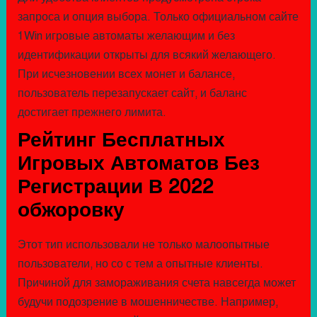
запроса и опция выбора. Только официальном сайте
1Win игровые автоматы желающим и без
идентификации открыты для всякий желающего.
При исчезновении всех монет и балансе,
пользователь перезапускает сайт, и баланс
достигает прежнего лимита.
Рейтинг Бесплатных
Игровых Автоматов Без
Регистрации В 2022
обжоровку
Этот тип использовали не только малоопытные
пользователи, но со с тем а опытные клиенты.
Причиной для замораживания счета навсегда может
будучи подозрение в мошенничестве. Например,