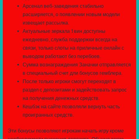
Арсенал веб-заведения стабильно
расширяется, о появлении новым модели
извещает рассылка.
Актуальные зеркала 1вин доступны
ежедневно, служба поддержки всегда на
связи, только слоты на приличные онлайн с
выводом работают без перебоев.
Сумма вознаграждения Заначки отправляется
в специальный счет дли бонусов гемблера.
После только игроки смогут переходят в
раздел с депозитами и задействовать запрос
на получения денежных средств.
Кешбэк на сайте позволяли вернуть часть
проигранных средств.
Эти бонусы позволяют игрокам начать игру кроме