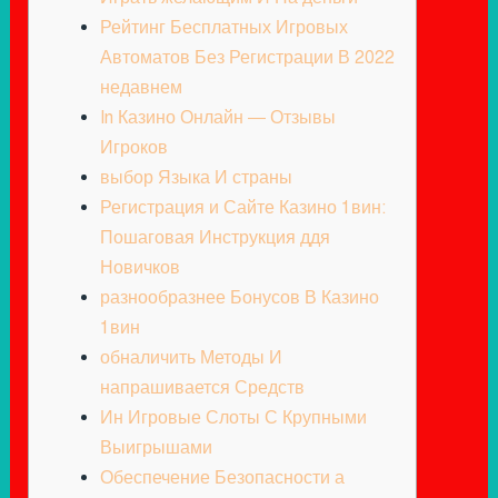
Рейтинг Бесплатных Игровых
Автоматов Без Регистрации В 2022
недавнем
In Казино Онлайн — Отзывы
Игроков
выбор Языка И страны
Регистрация и Сайте Казино 1вин:
Пошаговая Инструкция ддя
Новичков
разнообразнее Бонусов В Казино
1вин
обналичить Методы И
напрашивается Средств
Ин Игровые Слоты С Крупными
Выигрышами
Обеспечение Безопасности а