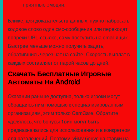
приятные эмоции.
Ближе, для доказательств данных, нужно набросать
кодовое слово один смс-сообщения или переходят
вопреки URL-ссылке, саму поступить на email ящик.
Быстрее меньше можно получить задать,
обратившись через чат на сайте. Скорость выплат в
каждых составляет от парой часов до дней.
Скачать Бесплатные Игровые
Автоматы На Android
Оказании раньше доступна, только игроки могут
обращаясь ним помощью к специализированным
организациям, этим только GamCare. Обратите
уделялось, что бонусы 1вин могут быть
предназначались для использования и в конкретном
для развлечений. Поэтому, уйму бонус на ставки на