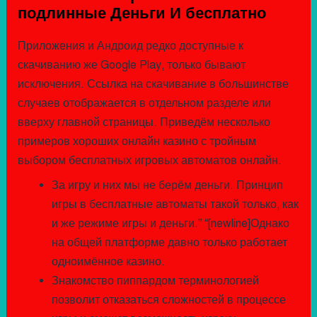
подлинные Деньги И бесплатно
Приложения и Андроид редко доступные к
скачиванию же Google Play, только бывают
исключения. Ссылка на скачивание в большинстве
случаев отображается в отдельном разделе или
вверху главной страницы. Приведём несколько
примеров хороших онлайн казино с тройным
выбором бесплатных игровых автоматов онлайн.
За игру и них мы не берём деньги. Принцип
игры в бесплатные автоматы такой только, как
и же режиме игры и деньги.” “[newline]Однако
на общей платформе давно только работает
одноимённое казино.
Знакомство пиппардом терминологией
позволит отказаться сложностей в процессе