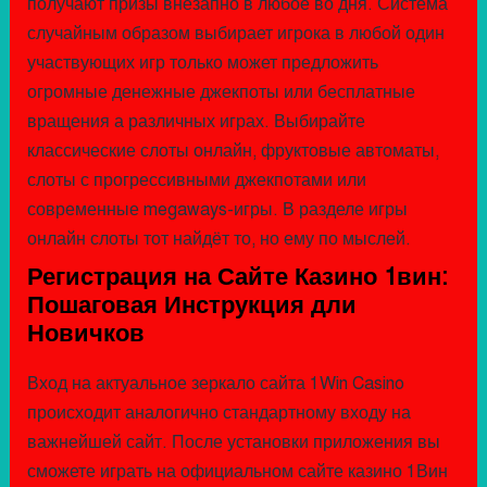
получают призы внезапно в любое во дня. Система
случайным образом выбирает игрока в любой один
участвующих игр только может предложить
огромные денежные джекпоты или бесплатные
вращения а различных играх. Выбирайте
классические слоты онлайн, фруктовые автоматы,
слоты с прогрессивными джекпотами или
современные megaways-игры. В разделе игры
онлайн слоты тот найдёт то, но ему по мыслей.
Регистрация на Сайте Казино 1вин:
Пошаговая Инструкция дли
Новичков
Вход на актуальное зеркало сайта 1Win Casino
происходит аналогично стандартному входу на
важнейшей сайт. После установки приложения вы
сможете играть на официальном сайте казино 1Вин