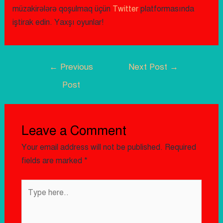
müzakirələrə qoşulmaq üçün
Twitter
platformasında
iştirak edin. Yaxşı oyunlar!
←
Previous
Next Post
→
Post
Leave a Comment
Your email address will not be published.
Required
fields are marked
*