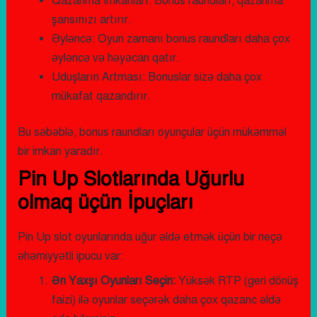
Qazanma İmkanları: Bonus raundları, qazanma
şansınızı artırır.
Əyləncə: Oyun zamanı bonus raundları daha çox
əyləncə və həyəcan qatır.
Uduşların Artması: Bonuslar sizə daha çox
mükafat qazandırır.
Bu səbəblə, bonus raundları oyunçular üçün mükəmməl
bir imkan yaradır.
Pin Up Slotlarında Uğurlu
olmaq üçün İpuçları
Pin Up slot oyunlarında uğur əldə etmək üçün bir neçə
əhəmiyyətli ipucu var:
Ən Yaxşı Oyunları Seçin:
Yüksək RTP (geri dönüş
faizi) ilə oyunlar seçərək daha çox qazanc əldə