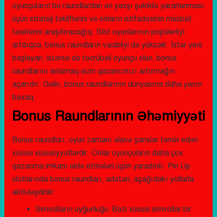
oyunçuların bu raundlardan ən yaxşı şəkildə yararlanması
üçün strateji təkliflərini və onların istifadəsinin müsbət
təsirlərini araşdıracağıq. Slot oyunlarının popülerliyi
artdıqca, bonus raundların vacibliyi də yüksəlir. İstər yeni
başlayan, istərsə də təcrübəli oyunçu olun, bonus
raundlarını anlamaq sizin qazancınızı artırmağın
açarıdır. Gəlin, bonus raundlarının dünyasına daha yaxın
baxaq.
Bonus Raundlarının Əhəmiyyəti
Bonus raundları, oyun zamanı əlavə şanslar təmin edən
xüsusi xüsusiyyətlərdir. Onlar oyunçuların daha çox
qazanma imkanı əldə etmələri üçün yaradılıb. Pin Up
slotlarında bonus raundları, adətən, aşağıdakı yollarla
aktivləşdirilir:
Simvolların uyğunluğu: Bəzi xüsusi simvollar bir