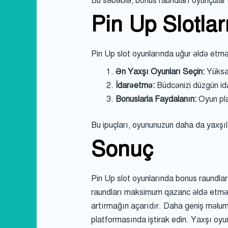
Bu səbəblə, bonus raundları oyunçular
Pin Up Slotla
Pin Up slot oyunlarında uğur əldə etmə
Ən Yaxşı Oyunları Seçin:
Yüksək
İdarəetmə:
Büdcənizi düzgün idar
Bonuslarla Faydalanın:
Oyun plat
Bu ipuçları, oyununuzun daha da yaxşı
Sonuç
Pin Up slot oyunlarında bonus raundlar
raundları maksimum qazanc əldə etməyi
artırmağın açarıdır. Daha geniş məlu
platformasında iştirak edin. Yaxşı oyun