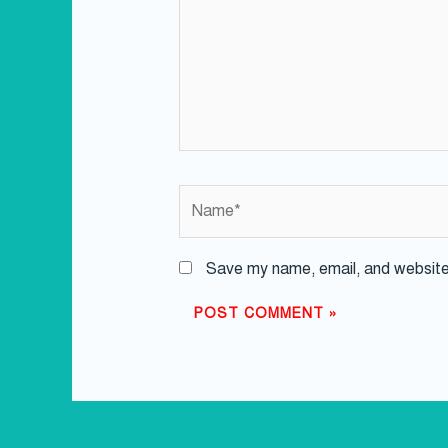
Save my name, email, and website 