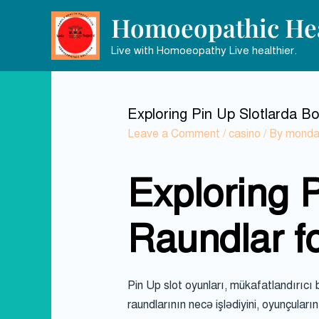
Homoeopathic Hea
Live with Homoeopathy Live healthier.
Exploring Pin Up Slotlarda 
Leave a Comment
/
casino
/ By
monda
Exploring 
Raundlar 
Pin Up slot oyunları, mükafatlandırıc
raundlarının necə işlədiyini, oyunçuları