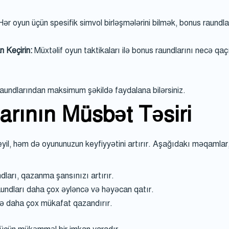
ər oyun üçün spesifik simvol birləşmələrini bilmək, bonus raund
n Keçirin:
Müxtəlif oyun taktikaları ilə bonus raundlarını necə qaç
raundlarından maksimum şəkildə faydalana bilərsiniz.
rının Müsbət Təsiri
yil, həm də oyununuzun keyfiyyətini artırır. Aşağıdakı məqamlar, 
ları, qazanma şansınızı artırır.
ndları daha çox əyləncə və həyəcan qatır.
zə daha çox mükafat qazandırır.