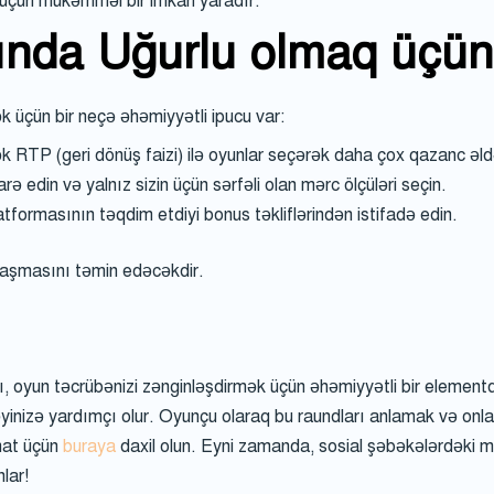
 üçün mükəmməl bir imkan yaradır.
rında Uğurlu olmaq üçün 
k üçün bir neçə əhəmiyyətli ipucu var:
 RTP (geri dönüş faizi) ilə oyunlar seçərək daha çox qazanc əldə
ə edin və yalnız sizin üçün sərfəli olan mərc ölçüləri seçin.
formasının təqdim etdiyi bonus təkliflərindən istifadə edin.
laşmasını təmin edəcəkdir.
ı, oyun təcrübənizi zənginləşdirmək üçün əhəmiyyətli bir elementd
nizə yardımçı olur. Oyunçu olaraq bu raundları anlamak və onl
mat üçün
buraya
daxil olun. Eyni zamanda, sosial şəbəkələrdəki 
lar!