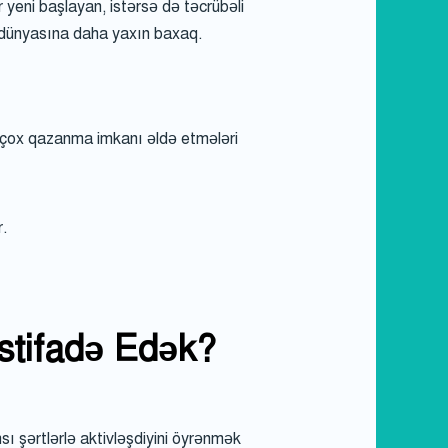
ər yeni başlayan, istərsə də təcrübəli
n dünyasına daha yaxın baxaq.
a çox qazanma imkanı əldə etmələri
r.
stifadə Edək?
ı şərtlərlə aktivləşdiyini öyrənmək