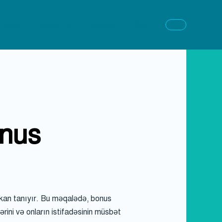
Home
About Us
Contact
Blog
onus
mkan tanıyır. Bu məqalədə, bonus
ərini və onların istifadəsinin müsbət