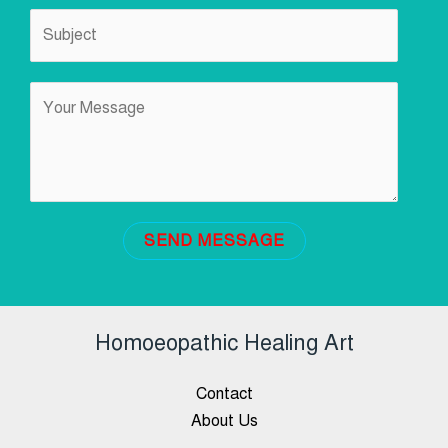
SEND MESSAGE
Homoeopathic Healing Art
Contact
About Us