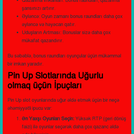
Qazanma İmkanları: Bonus raundları, qazanma
şansınızı artırır.
Əyləncə: Oyun zamanı bonus raundları daha çox
əyləncə və həyəcan qatır.
Uduşların Artması: Bonuslar sizə daha çox
mükafat qazandırır.
Bu səbəblə, bonus raundları oyunçular üçün mükəmməl
bir imkan yaradır.
Pin Up Slotlarında Uğurlu
olmaq üçün İpuçları
Pin Up slot oyunlarında uğur əldə etmək üçün bir neçə
əhəmiyyətli ipucu var:
Ən Yaxşı Oyunları Seçin:
Yüksək RTP (geri dönüş
faizi) ilə oyunlar seçərək daha çox qazanc əldə