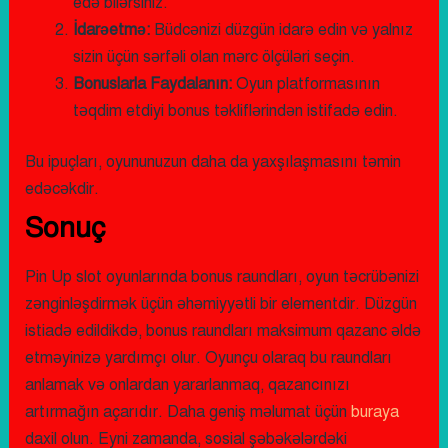
edə bilərsiniz.
İdarəetmə:
Büdcənizi düzgün idarə edin və yalnız
sizin üçün sərfəli olan mərc ölçüləri seçin.
Bonuslarla Faydalanın:
Oyun platformasının
təqdim etdiyi bonus təkliflərindən istifadə edin.
Bu ipuçları, oyununuzun daha da yaxşılaşmasını təmin
edəcəkdir.
Sonuç
Pin Up slot oyunlarında bonus raundları, oyun təcrübənizi
zənginləşdirmək üçün əhəmiyyətli bir elementdir. Düzgün
istiadə edildikdə, bonus raundları maksimum qazanc əldə
etməyinizə yardımçı olur. Oyunçu olaraq bu raundları
anlamak və onlardan yararlanmaq, qazancınızı
artırmağın açarıdır. Daha geniş məlumat üçün
buraya
daxil olun. Eyni zamanda, sosial şəbəkələrdəki