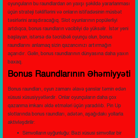
oyunçuların bu raundlardan ən yaxşı şəkildə yararlanması
üçün strateji təkliflərini və onların istifadəsinin müsbət
təsirlərini araşdıracağıq. Slot oyunlarının popülerliyi
artdıqca, bonus raundların vacibliyi də yüksəlir. İstər yeni
başlayan, istərsə də təcrübəli oyunçu olun, bonus
raundlarını anlamaq sizin qazancınızı artırmağın
açarıdır. Gəlin, bonus raundlarının dünyasına daha yaxın
baxaq.
Bonus Raundlarının Əhəmiyyəti
Bonus raundları, oyun zamanı əlavə şanslar təmin edən
xüsusi xüsusiyyətlərdir. Onlar oyunçuların daha çox
qazanma imkanı əldə etmələri üçün yaradılıb. Pin Up
slotlarında bonus raundları, adətən, aşağıdakı yollarla
aktivləşdirilir:
Simvolların uyğunluğu: Bəzi xüsusi simvollar bir