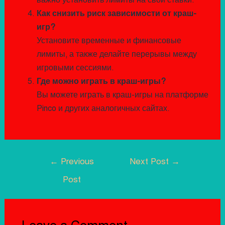
важно установить лимиты на свои ставки.
Как снизить риск зависимости от краш-
игр?
Установите временные и финансовые
лимиты, а также делайте перерывы между
игровыми сессиями.
Где можно играть в краш-игры?
Вы можете играть в краш-игры на платформе
Pinco и других аналогичных сайтах.
←
Previous
Next Post
→
Post