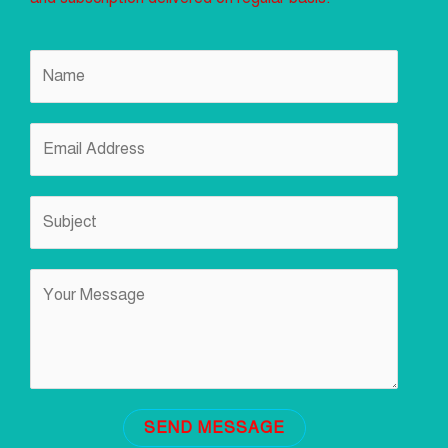
SEND MESSAGE