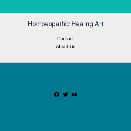
Homoeopathic Healing Art
Contact
About Us