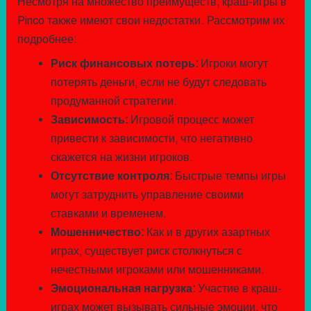
Несмотря на множество преимуществ, краш-игры в
Pinco также имеют свои недостатки. Рассмотрим их
подробнее:
Риск финансовых потерь:
Игроки могут
потерять деньги, если не будут следовать
продуманной стратегии.
Зависимость:
Игровой процесс может
привести к зависимости, что негативно
скажется на жизни игроков.
Отсутствие контроля:
Быстрые темпы игры
могут затруднить управление своими
ставками и временем.
Мошенничество:
Как и в других азартных
играх, существует риск столкнуться с
нечестными игроками или мошенниками.
Эмоциональная нагрузка:
Участие в краш-
играх может вызывать сильные эмоции, что