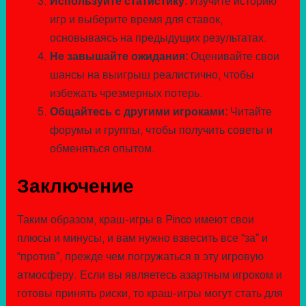
Используйте статистику:
Изучите историю
игр и выберите время для ставок,
основываясь на предыдущих результатах.
Не завышайте ожидания:
Оценивайте свои
шансы на выигрыш реалистично, чтобы
избежать чрезмерных потерь.
Общайтесь с другими игроками:
Читайте
форумы и группы, чтобы получить советы и
обменяться опытом.
Заключение
Таким образом, краш-игры в Pinco имеют свои
плюсы и минусы, и вам нужно взвесить все “за” и
“против”, прежде чем погружаться в эту игровую
атмосферу. Если вы являетесь азартным игроком и
готовы принять риски, то краш-игры могут стать для