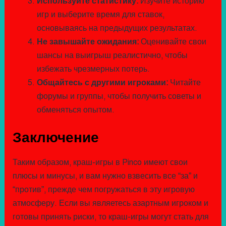
Используйте статистику:
Изучите историю
игр и выберите время для ставок,
основываясь на предыдущих результатах.
Не завышайте ожидания:
Оценивайте свои
шансы на выигрыш реалистично, чтобы
избежать чрезмерных потерь.
Общайтесь с другими игроками:
Читайте
форумы и группы, чтобы получить советы и
обменяться опытом.
Заключение
Таким образом, краш-игры в Pinco имеют свои
плюсы и минусы, и вам нужно взвесить все “за” и
“против”, прежде чем погружаться в эту игровую
атмосферу. Если вы являетесь азартным игроком и
готовы принять риски, то краш-игры могут стать для