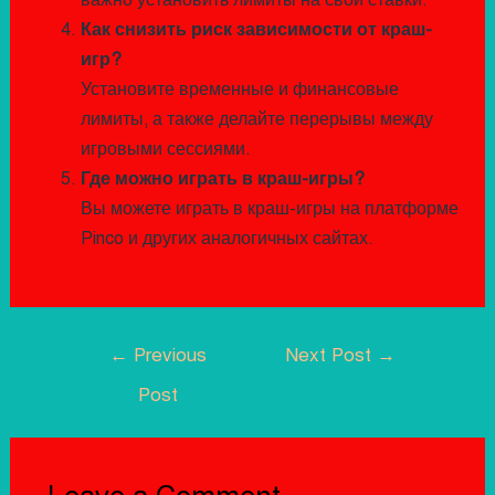
важно установить лимиты на свои ставки.
Как снизить риск зависимости от краш-
игр?
Установите временные и финансовые
лимиты, а также делайте перерывы между
игровыми сессиями.
Где можно играть в краш-игры?
Вы можете играть в краш-игры на платформе
Pinco и других аналогичных сайтах.
←
Previous
Next Post
→
Post