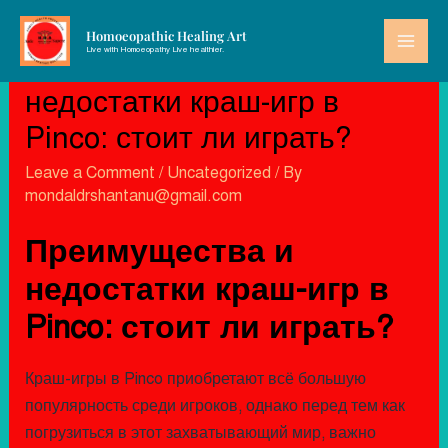
Homoeopathic Healing Art
Live with Homoeopathy Live healthier.
Преимущества и
недостатки краш-игр в
Pinco: стоит ли играть?
Leave a Comment
/
Uncategorized
/ By
mondaldrshantanu@gmail.com
Преимущества и
недостатки краш-игр в
Pinco: стоит ли играть?
Краш-игры в Pinco приобретают всё большую
популярность среди игроков, однако перед тем как
погрузиться в этот захватывающий мир, важно