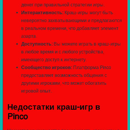
денег при правильной стратегии игры.
Интерактивность:
Краш-игры могут быть
невероятно захватывающими и предлагаются
в реальном времени, что добавляет элемент
азарта.
Доступность:
Вы можете играть в краш-игры
в любое время и с любого устройства,
имеющего доступ к интернету.
Сообщество игроков:
Платформа Pinco
предоставляет возможность общения с
другими игроками, что может обогатить
игровой опыт.
Недостатки краш-игр в
Pinco