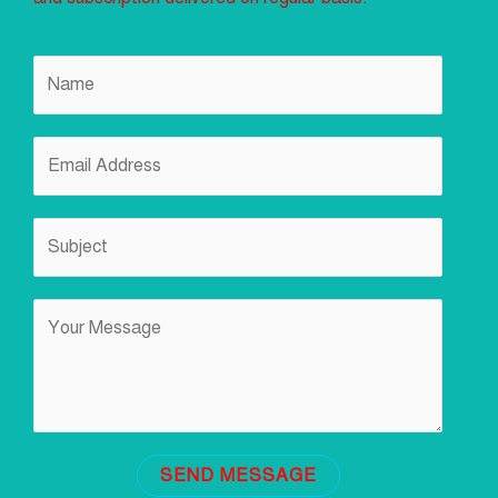
SEND MESSAGE