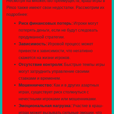
Несмотря на множество преимуществ, краш-игры в
Pinco также имеют свои недостатки. Рассмотрим их
подробнее:
Риск финансовых потерь:
Игроки могут
потерять деньги, если не будут следовать
продуманной стратегии.
Зависимость:
Игровой процесс может
привести к зависимости, что негативно
скажется на жизни игроков.
Отсутствие контроля:
Быстрые темпы игры
могут затруднить управление своими
ставками и временем.
Мошенничество:
Как и в других азартных
играх, существует риск столкнуться с
нечестными игроками или мошенниками.
Эмоциональная нагрузка:
Участие в краш-
играх может вызывать сильные эмоции, что