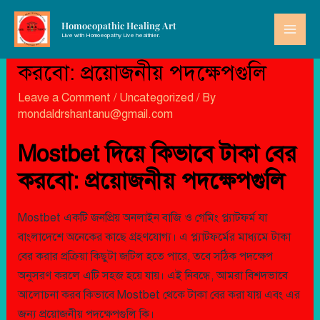
Homoeopathic Healing Art
Live with Homoeopathy Live healthier.
Mostbet দিয়ে কিভাবে টাকা বের
করবো: প্রয়োজনীয় পদক্ষেপগুলি
Leave a Comment
/
Uncategorized
/ By
mondaldrshantanu@gmail.com
Mostbet দিয়ে কিভাবে টাকা বের
করবো: প্রয়োজনীয় পদক্ষেপগুলি
Mostbet একটি জনপ্রিয় অনলাইন বাজি ও গেমিং প্ল্যাটফর্ম যা
বাংলাদেশে অনেকের কাছে গ্রহণযোগ্য। এ প্ল্যাটফর্মের মাধ্যমে টাকা
বের করার প্রক্রিয়া কিছুটা জটিল হতে পারে, তবে সঠিক পদক্ষেপ
অনুসরণ করলে এটি সহজ হয়ে যায়। এই নিবন্ধে, আমরা বিশদভাবে
আলোচনা করব কিভাবে Mostbet থেকে টাকা বের করা যায় এবং এর
জন্য প্রয়োজনীয় পদক্ষেপগুলি কি।