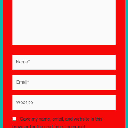
Save my name, email, and website in this
browser for the next time I comment.